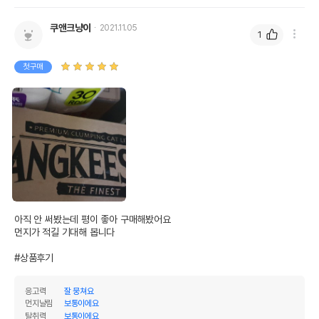
AS책임자와 전화번호
쿠앤크냥이
2021.11.05
어바웃펫//1644-9601
또는 소비자상담 관련
1
전화번호
첫구매
유통기한이 최소 2026.12.06이거나 그
이후인 상품이 출고됩니다.
유통기한
단, 상품명에 유통기한 명시된 경우, 해당
유통기한을 따릅니다.
아직 안 써봤는데 평이 좋아 구매해봤어요

먼지가 적길 기대해 봅니다

#상품후기
응고력
잘 뭉쳐요
먼지날림
보통이에요
탈취력
보통이에요