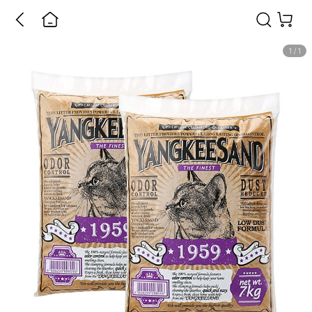
1
/
1