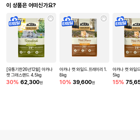
이 상품은 어떠신가요?
[유통기한26년12월] 아카나
아카나 캣 와일드 프레이리 1.
아카나 캣 와일드
캣 그래스랜드 4.5kg
8kg
5kg
30%
62,300
10%
39,600
15%
75,6
원
원