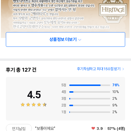
상품정보 더보기
후기 총
127
건
후기작성하고 최대 150점 받기
5
점
76
%
4.5
4
점
10
%
3
점
2
%
2
점
9
%
1
점
2
%
"보통이에요"
3.9
57% (4명)
먼지날림