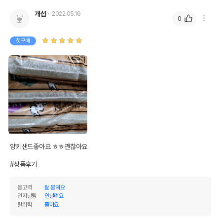
개섭
2022.05.16
0
첫구매
상품 필수 정보
품명 및 모델명
[2개세트] 양키샌드 1959 피톤치드 7kg
양키샌드좋아요 ㅎㅎ괜찮아요

법에 의한 인증,허가 등을
상세페이지 참조
받았음을 확인할수 있는
#상품후기
경우 그에 대한 사항
응고력
잘 뭉쳐요
제조국 또는 원산지
미국
먼지날림
안날려요
탈취력
좋아요
제조자,수입품의 경우
AROPET//아로펫
수입자를 함께 표기