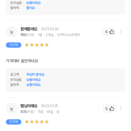
먼지날림
보통이에요
탈취력
좋아요
함께할레오
2023.02.26
0
레오
(수컷)
1살
2.1kg
브리티시쇼트헤어
첫구매
가격대비 쓸만하네요
응고력
적당히 뭉쳐요
먼지날림
보통이에요
탈취력
보통이에요
햄님이예요
2023.01.25
0
또리
(수컷)
5살
4kg
샴
첫구매