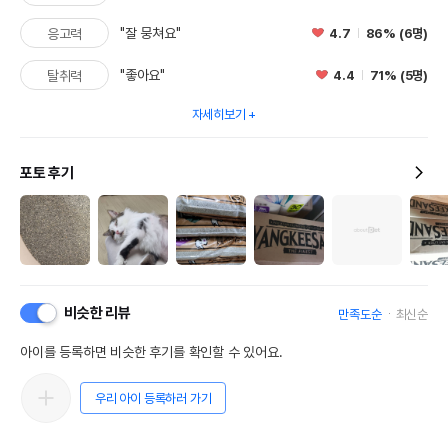
"잘 뭉쳐요"
4.7
86% (6명)
응고력
"좋아요"
4.4
71% (5명)
탈취력
자세히보기
포토 후기
비슷한 리뷰
만족도순
최신순
아이를 등록하면 비슷한 후기를 확인할 수 있어요.
우리 아이 등록하러 가기