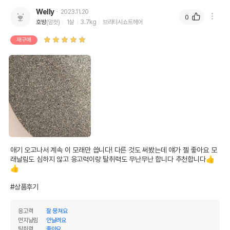
Welly
2023.11.20
0
호방
(암컷)
1살
3.7kg
브리티시쇼트헤어
재구매
애기 오고나서 계속 이 모래만 씁니다! 다른 것도 써봤는데 얘가 젤 좋아요 모
래날림도 심하지 않고 응고력이랑 탈취력도 무난무난 합니다 추천합니다👍
👍

#상품후기
응고력
잘 뭉쳐요
먼지날림
안날려요
탈취력
좋아요