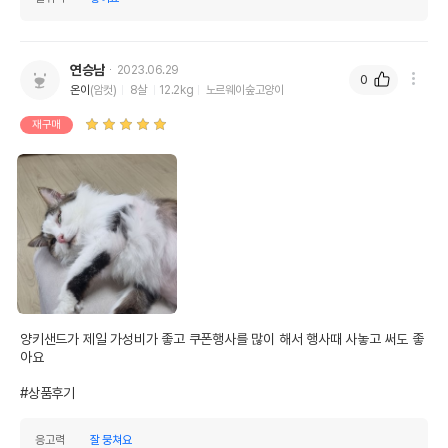
연승남
2023.06.29
0
온이
(암컷)
8살
12.2kg
노르웨이숲고양이
재구매
양키샌드가 제일 가성비가 좋고 쿠폰행사를 많이 해서 행사때 사놓고 써도 좋
아요

#상품후기
응고력
잘 뭉쳐요