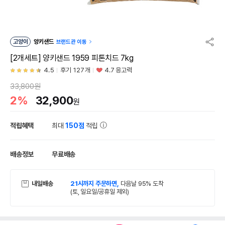
고양이
양키샌드
브랜드관 이동
[2개세트] 양키샌드 1959 피톤치드 7kg
4.5
후기 127개
4.7 응고력
33,800원
2%
32,900
원
적립혜택
최대
150점
적립
배송정보
무료배송
내일배송
21시까지 주문하면,
다음날 95% 도착
(토, 일요일/공휴일 제외)