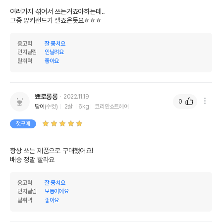
여러가지 섞어서 쓰는거죠아하는데..

그중 양키샌드가 젤죠은듯요ㅎㅎㅎ
응고력
잘 뭉쳐요
먼지날림
안날려요
탈취력
좋아요
뾰로롱롱
2022.11.19
0
땅이
(수컷)
2살
6kg
코리안쇼트헤어
첫구매
항상 쓰는 제품으로 구매했어요!

배송 정말 빨라요
응고력
잘 뭉쳐요
먼지날림
보통이에요
탈취력
좋아요