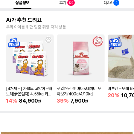
상품정보
후기
Q&A
127
0
Ai가 추천 드려요
우리 아이를 위한 맞춤 취향 저격 상품
[4개세트] 가필드 고양이모래
로얄캐닌 캣 마더&베이비 모
바른벤토모래 6
보라(굵은입자) 4.55kg 카사
아보기(400g/4/10kg)
20%
10,7
바모래
14%
84,900
39%
7,900
원
원