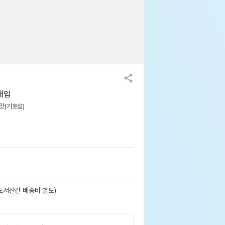
개입
 맛(기호성)
도서산간 배송비 별도)