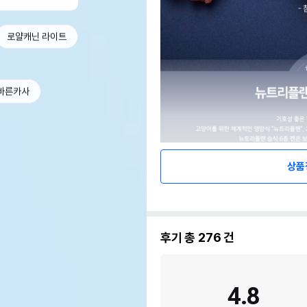
로얄캐닌 라이트
바른카사
상품
후기 총
276
건
4.8