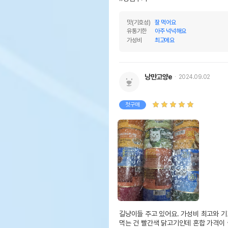
맛(기호성)
잘 먹어요
유통기한
아주 넉넉해요
가성비
최고에요
낭만고양e
2024.09.02
첫구매
길냥이들 주고 있어요. 가성비 최고와 기
먹는 건 빨간색 닭고기인데 혼합 가격이 