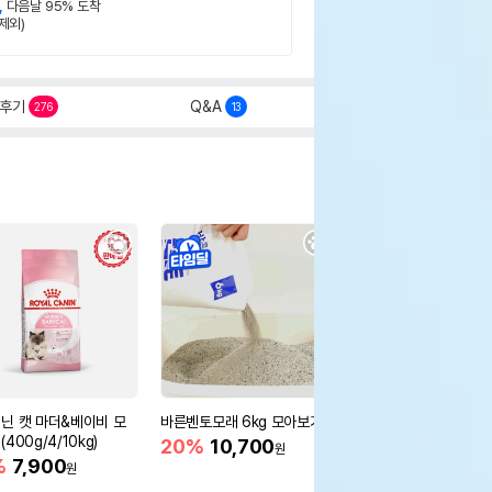
,
다음날 95% 도착
제외)
후기
Q&A
276
13
닌 캣 마더&베이비 모
바른벤토모래 6kg 모아보기
로얄캐닌 캣 인도어 4k
400g/4/10kg)
새 감소
20%
10,700
원
%
7,900
16%
55,000
원
원