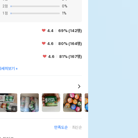
2
점
0
%
1
점
1
%
4.4
69% (142명)
4.6
80% (164명)
4.6
81% (167명)
자세히보기
14
2
만족도순
최신순