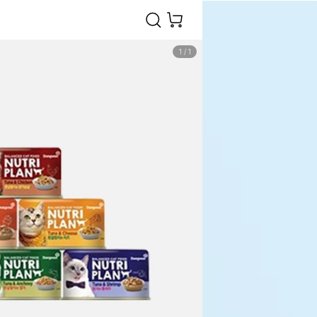
1
/
1