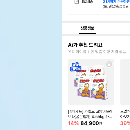
내일배송
21시까지 주문하면
(토, 일요일/공휴일 
상품정보
Ai가 추천 드려요
우리 아이를 위한 맞춤 취향 저격 상품
[4개세트] 가필드 고양이모래
로얄캐
보라(굵은입자) 4.55kg 카사
아보기(
바모래
14%
84,900
39
원