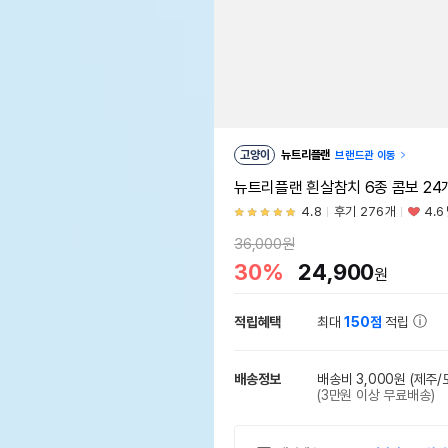
고양이
뉴트리플랜
브랜드관 이동
뉴트리플랜 흰살참치 6종 콤보 24
4.8
후기 276개
4.6
36,000원
30%
24,900
원
적립혜택
최대
150점
적립
배송정보
배송비 3,000원
(제주/
(3만원 이상 무료배송)