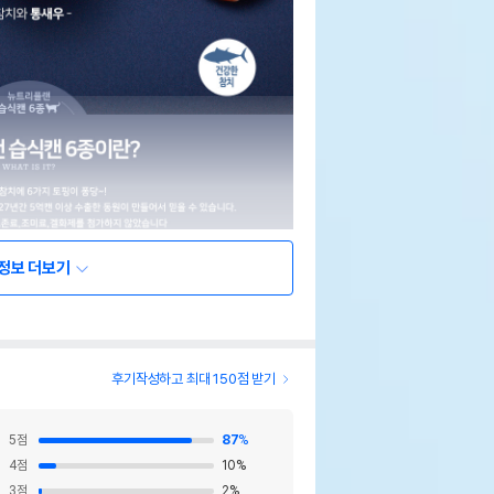
정보 더보기
후기작성하고 최대 150점 받기
5
점
87
%
4
점
10
%
3
점
2
%