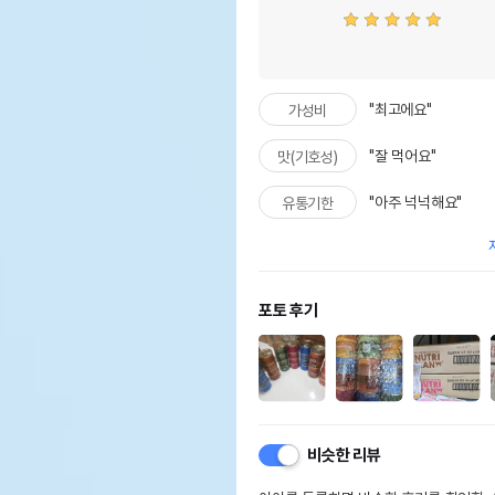
"최고에요"
가성비
"잘 먹어요"
맛(기호성)
"아주 넉넉해요"
유통기한
포토 후기
비슷한 리뷰