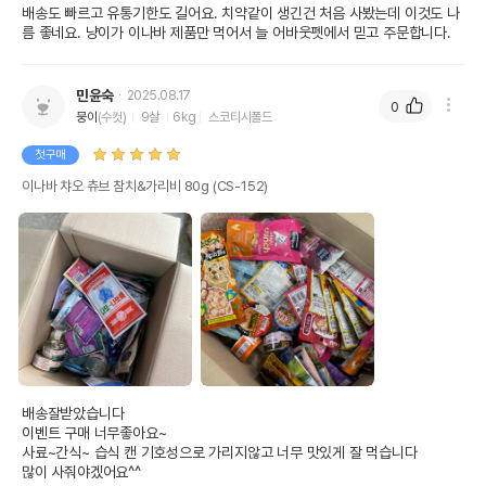
배송도 빠르고 유통기한도 길어요. 치약같이 생긴건 처음 사봤는데 이것도 나
름 좋네요. 냥이가 이나바 제품만 먹어서 늘 어바웃펫에서 믿고 주문합니다. 
민윤숙
2025.08.17
0
뭉이
(수컷)
9살
6kg
스코티시폴드
첫구매
이나바 챠오 츄브 참치&가리비 80g (CS-152)
배송잘받았습니다

이벤트 구매 너무좋아요~

사료~간식~ 습식 캔 기호성으로 가리지않고 너무 맛있게 잘 먹습니다

많이 사줘야겠어요^^