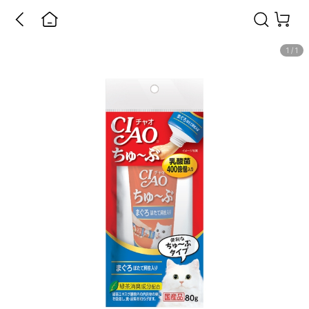
1
/
1