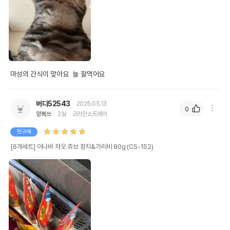
마성의 간식이 맞아요  늘 잘먹어요
버디52543
2025.05.13
0
양복쓰
2살
코리안쇼트헤어
첫구매
[6개세트] 이나바 챠오 츄브 참치&가리비 80g (CS-152)