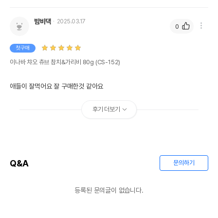
밤비댁
2025.03.17
0
첫구매
이나바 챠오 츄브 참치&가리비 80g (CS-152)
애들이 잘먹어요 잘 구매한것 같아요
후기 더보기
Q&A
문의하기
등록된 문의글이 없습니다.