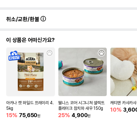
취소/교환/환불
이 상품은 어떠신가요?
아카나 캣 와일드 프레이리 4.
웰니스 코어 시그니쳐 셀렉트
캐티맨 카샤카샤
5kg
플레이크 참치와 새우 150g
10%
3,60
15%
75,650
25%
4,900
원
원