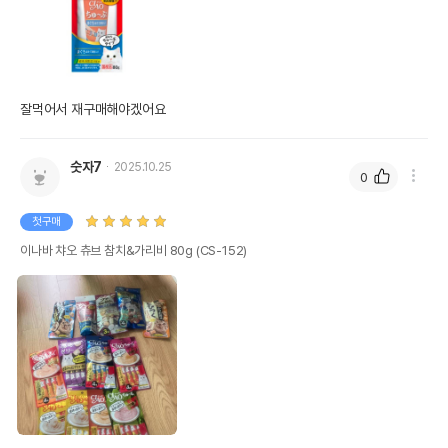
잘먹어서 재구매해야겠어요 
숫자7
2025.10.25
0
첫구매
이나바 챠오 츄브 참치&가리비 80g (CS-152)