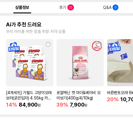
상품정보
후기
Q&A
33
0
Ai가 추천 드려요
우리 아이를 위한 맞춤 취향 저격 상품
[4개세트] 가필드 고양이모래
로얄캐닌 캣 마더&베이비 모
바른벤토모래 6
보라(굵은입자) 4.55kg 카사
아보기(400g/4/10kg)
20%
10,7
바모래
14%
84,900
39%
7,900
원
원