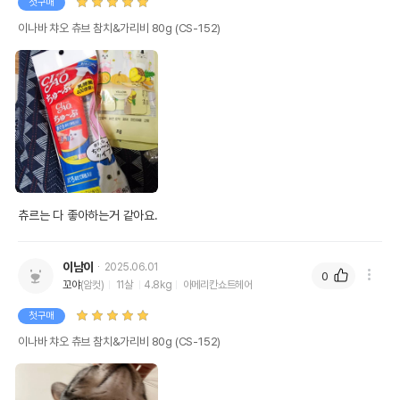
첫구매
이나바 챠오 츄브 참치&가리비 80g (CS-152)
츄르는 다 좋아하는거 같아요.
이남이
2025.06.01
0
꼬야
(암컷)
11살
4.8kg
아메리칸쇼트헤어
첫구매
이나바 챠오 츄브 참치&가리비 80g (CS-152)