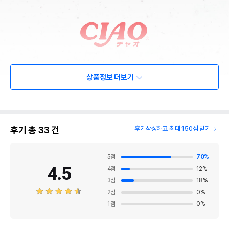
상품정보 더보기
후기 총
33
건
후기작성하고 최대 150점 받기
5
점
70
%
4.5
4
점
12
%
3
점
18
%
2
점
0
%
1
점
0
%