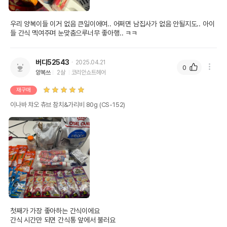
우리 양복이들 이거 없음 큰일이에여.. 어쩌면 남집사가 없음 안될지도.. 아이
들 간식 멕여주며 눈맞춤으루너무 좋아행.. ㅋㅋ
버디52543
2025.04.21
0
양복쓰
2살
코리안쇼트헤어
재구매
이나바 챠오 츄브 참치&가리비 80g (CS-152)
첫째가 가장 좋아하는 간식이에요 

간식 시간만 되면 간식통 앞에서 불러요