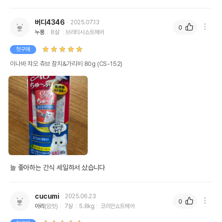
버디4346
2025.07.13
0
누룽
8살
브리티시쇼트헤어
첫구매
이나바 챠오 츄브 참치&가리비 80g (CS-152)
늘 좋아하는 간식 세일햐서 샀습니다
cucumi
2025.06.23
0
아리
(암컷)
7살
5.8kg
코리안쇼트헤어