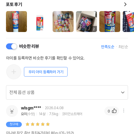
포토 후기
2
비슷한 리뷰
만족도순
최신순
아이를 등록하면 비슷한 후기를 확인할 수 있어요.
우리 아이 등록하러 가기
wlsgm****
2026.04.08
0
요미
(수컷)
14살
7.5kg
코리안쇼트헤어
첫구매
이나바 챠오 츄브 참치&가리비 80g (CS-152)