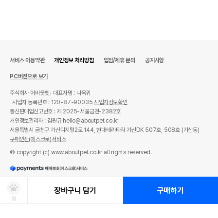
서비스 이용약관
개인정보 처리방침
입점/제휴 문의
공지사항
PC버전으로 보기
주식회사 어바웃펫
대표자명 : 나옥귀
사업자 등록번호 : 120-87-90035
사업자정보확인
통신판매업신고번호 : 제 2025-서울금천-2382호
개인정보관리자 : 김원규 hello@aboutpet.co.kr
서울특별시 금천구 가산디지털2로 144, 현대테라타워 가산DK 507호, 508호 (가산동)
구매안전(에스크로)서비스
© copyright (c) www.aboutpet.co.kr all rights reserved.
장바구니 담기
구매하기
찜