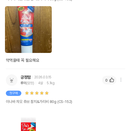
약먹을때 꼭 필요해요
긍정맘
2026.03.15
0
루이
(암컷)
4살
5.1kg
첫구매
이나바 챠오 츄브 참치&가리비 80g (CS-152)