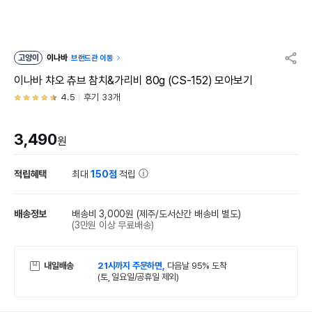
고양이
이나바
브랜드관 이동
이나바 챠오 츄브 참치&가리비 80g (CS-152) 모아보기
4.5
후기 33개
3,490
원
적립혜택
최대
150점
적립
배송정보
배송비 3,000원
(제주/도서산간 배송비 별도)
(3만원 이상 무료배송)
내일배송
21시까지 주문하면,
다음날 95% 도착
(토, 일요일/공휴일 제외)