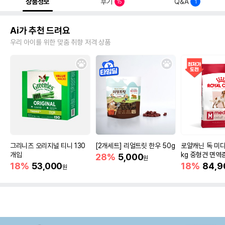
상품정보
후기
Q&A
15
1
Ai가 추천 드려요
우리 아이를 위한 맞춤 취향 저격 상품
그리니즈 오리지널 티니 130
[2개세트] 리얼트릿 한우 50g
로얄캐닌 독 미디
개입
kg 중형견 면역
28%
5,000
원
18%
53,000
18%
84,9
원