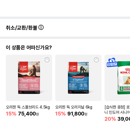
취소/교환/환불
이 상품은 어떠신가요?
오리젠 독 스몰브리드 4.5kg
오리젠 독 오리지널 6kg
[습식캔 증정] 
니 인도어 시니어
15%
75,400
15%
91,800
원
원
움
20%
39,0