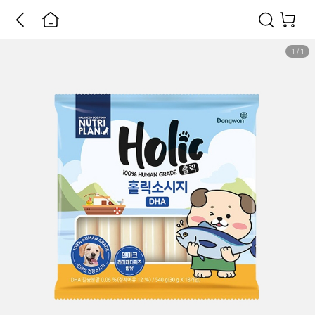
1
/
1