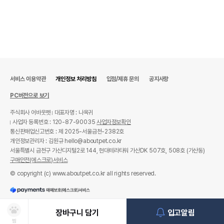
서비스 이용약관
개인정보 처리방침
입점/제휴 문의
공지사항
PC버전으로 보기
주식회사 어바웃펫
대표자명 : 나옥귀
사업자 등록번호 : 120-87-90035
사업자정보확인
통신판매업신고번호 : 제 2025-서울금천-2382호
개인정보관리자 : 김원규 hello@aboutpet.co.kr
서울특별시 금천구 가산디지털2로 144, 현대테라타워 가산DK 507호, 508호 (가산동)
구매안전(에스크로)서비스
© copyright (c) www.aboutpet.co.kr all rights reserved.
장바구니 담기
입고알림
찜