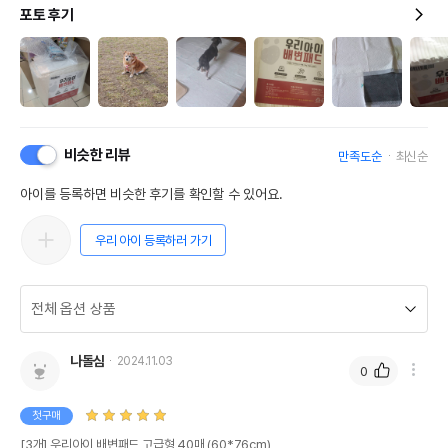
포토 후기
비슷한 리뷰
만족도순
최신순
아이를 등록하면 비슷한 후기를 확인할 수 있어요.
우리 아이 등록하러 가기
나돌심
2024.11.03
0
첫구매
[3개] 우리아이 배변패드 고급형 40매 (60*76cm)