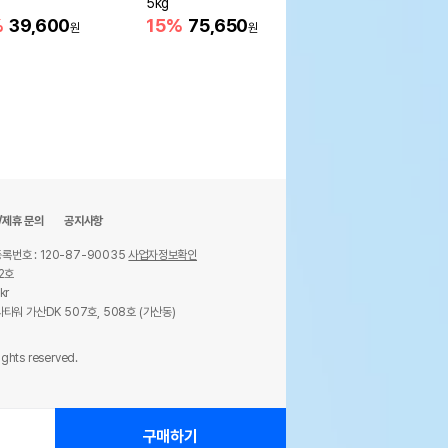
5kg
15%
96,200
원
%
39,600
15%
75,650
원
원
/제휴 문의
공지사항
록번호 : 120-87-90035
사업자정보확인
2호
kr
타워 가산DK 507호, 508호 (가산동)
ights reserved.
구매하기