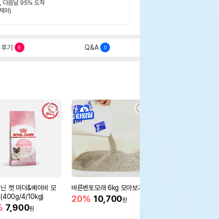
,
다음날 95% 도착
제외)
후기
Q&A
6
0
닌 캣 마더&베이비 모
바른벤토모래 6kg 모아보기
로얄캐닌 캣 인도어 4k
400g/4/10kg)
새 감소
20%
10,700
원
%
7,900
16%
55,000
원
원