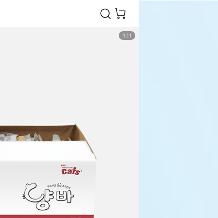
1
/
1