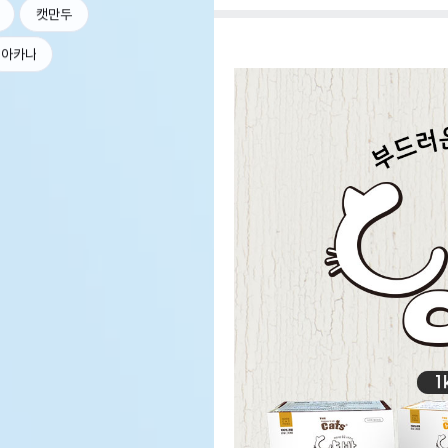
캣만두
아카나