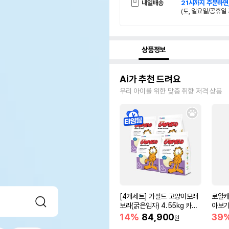
내일배송
21시까지 주문하면
(토, 일요일/공휴일 
상품정보
Ai가 추천 드려요
우리 아이를 위한 맞춤 취향 저격 상품
[4개세트] 가필드 고양이모래
로얄캐
보라(굵은입자) 4.55kg 카사
아보기(
바모래
14%
84,900
39
원