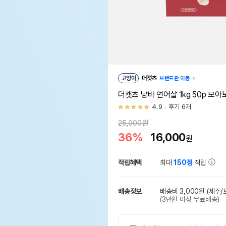
고양이
더캣츠
브랜드관 이동
더캣츠 냥바 연어살 1kg 50p 모아
4.9
후기 6개
25,000원
36%
16,000
원
적립혜택
최대
150점
적립
배송정보
배송비 3,000원
(제주/
(3만원 이상 무료배송)