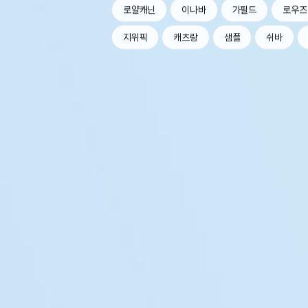
로얄캐닌
이나바
가필드
로우즈
지위픽
캐츠랑
샘플
쉬바