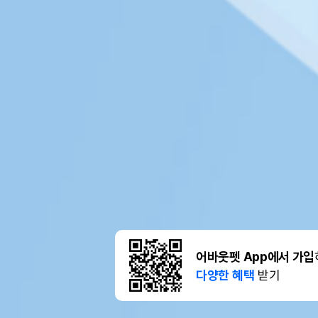
어바웃펫 App에서 가입
다양한 혜택
받기