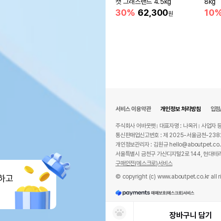
캣 그래스랜드 4.5kg
8kg
30%
62,300
10
원
서비스 이용약관
개인정보 처리방침
입점
주식회사 어바웃펫
대표자명 : 나옥귀
사업자 등
통신판매업신고번호 : 제 2025-서울금천-238
개인정보관리자 : 김원규 hello@aboutpet.co.
서울특별시 금천구 가산디지털2로 144, 현대테라
구매안전(에스크로)서비스
© copyright (c) www.aboutpet.co.kr all r
하고
장바구니 담기