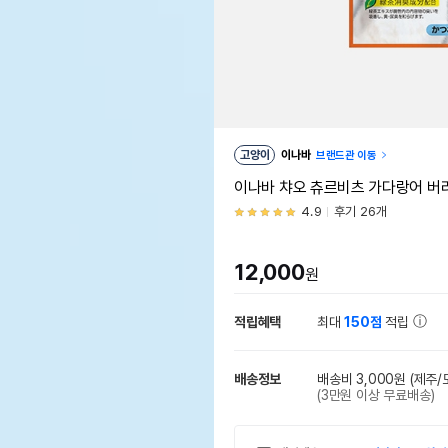
고양이
이나바
브랜드관 이동
이나바 챠오 츄르비츠 가다랑어 버라이어
4.9
후기 26개
12,000
원
적립혜택
최대
150점
적립
배송정보
배송비 3,000원
(제주/
(3만원 이상 무료배송)