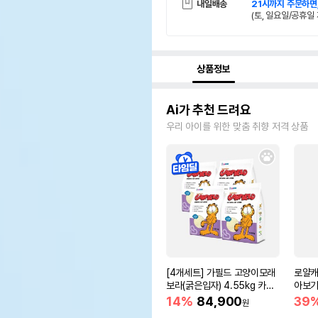
내일배송
21시까지 주문하면
(토, 일요일/공휴일 
상품정보
Ai가 추천 드려요
우리 아이를 위한 맞춤 취향 저격 상품
[4개세트] 가필드 고양이모래
로얄캐
보라(굵은입자) 4.55kg 카사
아보기(
바모래
14%
84,900
39
원