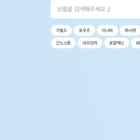
가필드
로우즈
이나바
퍼시캣
긴노스푼
네꼬모리
로얄캐닌
쉐