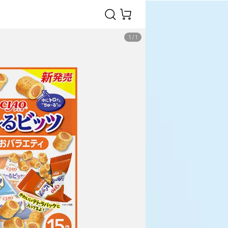
1
/
1