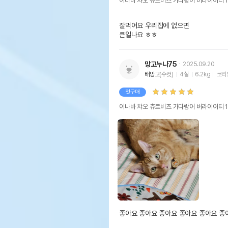
이나바 챠오 츄르비츠 가다랑어 버라이어티 15P 
잘먹어요 우리집에 없으면 

큰일나요 ㅎㅎ 
망고누나75
2025.09.20
배망고
(수컷)
4살
6.2kg
코리
첫구매
이나바 챠오 츄르비츠 가다랑어 버라이어티 15P 
좋아요 좋아요 좋아요 좋아요 좋아요 좋