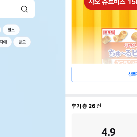
힐스
지애
알모
상품
후기 총
26
건
4.9