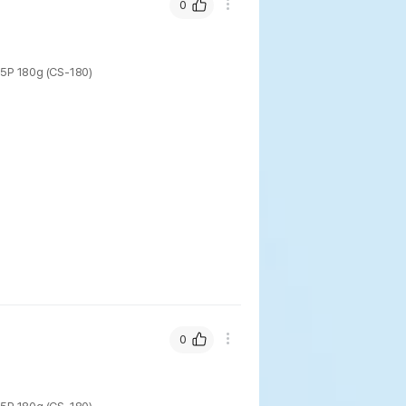
0
180g (CS-180)
0