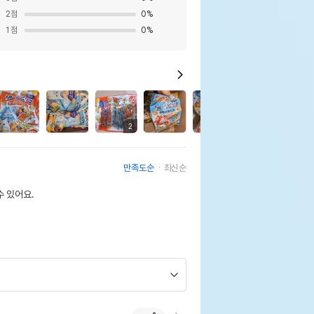
2
점
0
%
1
점
0
%
9
2
만족도순
최신순
 있어요.