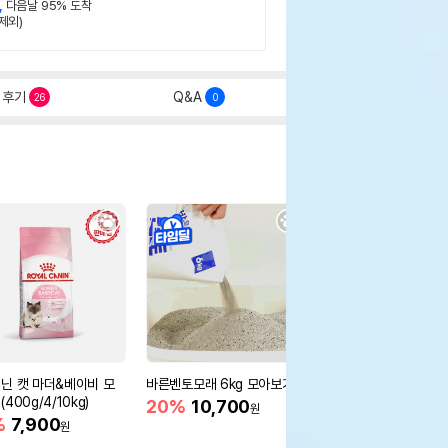
,
다음날 95% 도착
제외)
후기
Q&A
26
0
닌 캣 마더&베이비 모
바른벤토모래 6kg 모아보기
로얄캐닌 캣 인도어 4k
400g/4/10kg)
새 감소
20%
10,700
원
%
7,900
16%
55,000
원
원