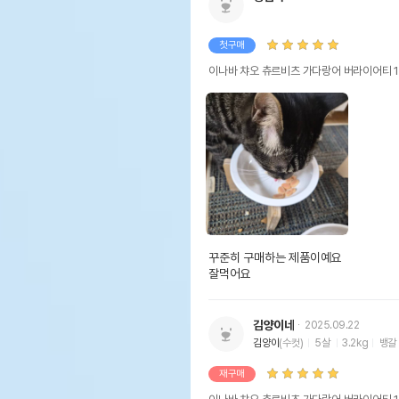
첫구매
이나바 챠오 츄르비츠 가다랑어 버라이어티 15P 
꾸준히 구매하는 제품이예요

잘먹어요 
김양이네
2025.09.22
김양이
(수컷)
5살
3.2kg
뱅갈
재구매