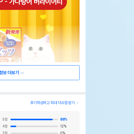
정보 더보기
후기작성하고 최대 150점 받기
5
점
88
%
4
점
12
%
3
점
0
%