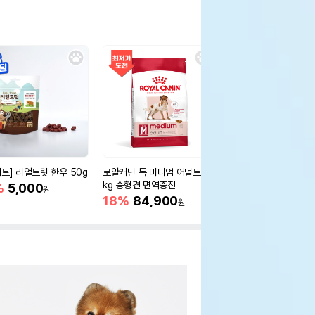
세트] 리얼트릿 한우 50g
로얄캐닌 독 미디엄 어덜트 10
오리젠 독 스몰브리드 4
kg 중형견 면역증진
%
5,000
15%
75,400
원
원
18%
84,900
원