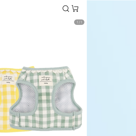
1
/
1