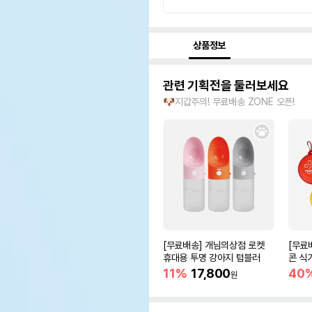
상품정보
관련 기획전을 둘러보세요
🐶지갑주의! 무료배송 ZONE 오픈!
[무료배송] 개님의상점 로켓
[무료
휴대용 투명 강아지 텀블러
콘 식기
11%
17,800
40
원