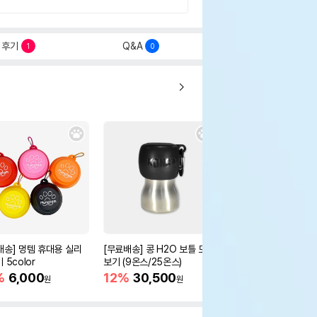
후기
Q&A
1
0
배송] 멍템 휴대용 실리
[무료배송] 콩 H2O 보틀 모아
[무료배송] 콩 트레블 
 5color
보기 (9온스/25온스)
12%
32,300
원
%
6,000
12%
30,500
원
원