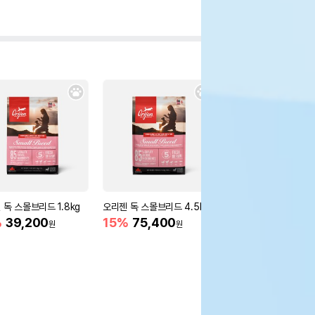
 독 스몰브리드 1.8kg
오리젠 독 스몰브리드 4.5kg
맥아담스 방목 치킨 소
2kg
%
39,200
15%
75,400
원
원
69,000
원