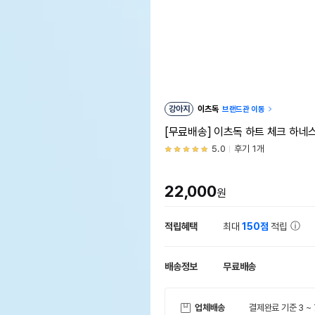
강아지
이츠독
브랜드관 이동
[무료배송] 이츠독 하트 체크 하네
5.0
후기 1개
22,000
원
적립혜택
최대
150점
적립
배송정보
무료배송
업체배송
결제완료 기준 3 ~