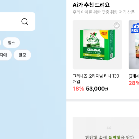
Ai가 추천 드려요
우리 아이를 위한 맞춤 취향 저격 상품
힐스
지애
알모
그리니즈 오리지널 티니 130
[2개
개입
28
18%
53,000
원