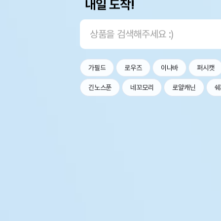
내일 도착!
가필드
로우즈
이나바
퍼시캣
긴노스푼
네꼬모리
로얄캐닌
쉐