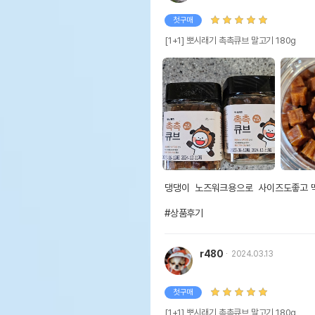
첫구매
[1+1] 뽀시래기 촉촉큐브 말고기 180g
댕댕이  노즈워크용으로  사이즈도좋고 
#상품후기
r480
2024.03.13
첫구매
[1+1] 뽀시래기 촉촉큐브 말고기 180g