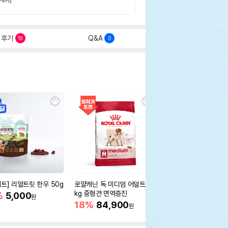
후기
Q&A
19
0
세트] 리얼트릿 한우 50g
로얄캐닌 독 미디엄 어덜트 10
오리젠 독 스몰브리드 4
kg 중형견 면역증진
%
5,000
15%
75,400
원
원
18%
84,900
원