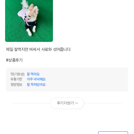
제일 잘먹지만 비싸서 사료와 섞어줍니다

#상품후기
맛(기호성)
잘 먹어요
유통기한
아주 넉넉해요
영양정보
잘 적혀있어요
후기 더보기