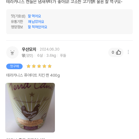
테라카니스 캔들은 냄새부터가 좋아요! 고소한 고기향!! 물론 잘 먹구요-
맛(기호성)
잘 먹어요
유통기한
꽤 남았어요
영양정보
잘 적혀있어요
우산모자
2024.06.30
0
댕
(암컷)
6살
3.6kg
푸들
첫구매
테라카니스 퓨어미트 치킨 캔 400g