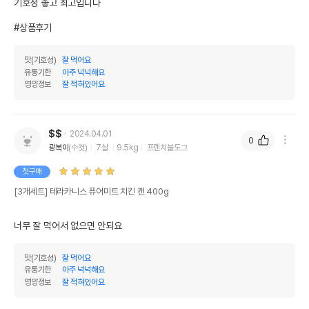
기호성 좋고 최고입니다 

#상품후기
맛(기호성)
잘 먹어요
유통기한
아주 넉넉해요
영양정보
잘 적혀있어요
$$
2024.04.01
0
광복이
(수컷)
7살
9.5kg
프렌치불도그
첫구매
[3개세트] 테라카니스 퓨어미트 치킨 캔 400g
너무 잘 먹어서 없으면 안되요
맛(기호성)
잘 먹어요
유통기한
아주 넉넉해요
영양정보
잘 적혀있어요