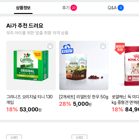
상품정보
후기
Q&A
20
0
Ai가 추천 드려요
우리 아이를 위한 맞춤 취향 저격 상품
그리니즈 오리지널 티니 130
[2개세트] 리얼트릿 한우 50g
로얄캐닌 독 미디
개입
kg 중형견 면역
28%
5,000
원
18%
53,000
18%
84,9
원
상품1
상품2