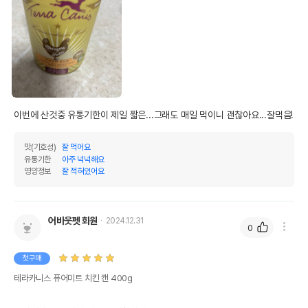
이번에 산것중 유통기한이 제일 짧은...그래도 매일 먹이니 괜찮아요...잘먹음!
맛(기호성)
잘 먹어요
유통기한
아주 넉넉해요
영양정보
잘 적혀있어요
어바웃펫 회원
2024.12.31
0
첫구매
테라카니스 퓨어미트 치킨 캔 400g