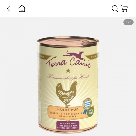
1
/
1