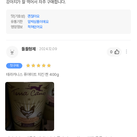
강아지가 잘 먹어서 자주 구매합니다.
맛(기호성)
괜찮아요
유통기한
임박상품이에요
영양정보
적혀있어요
돌돌형제
2024.12.09
0
첫구매
테라카니스 퓨어미트 치킨 캔 400g