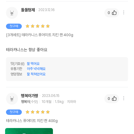
돌돌형제
2023.12.16
0
첫구매
[3개세트] 테라카니스 퓨어미트 치킨 캔 400g
테라카니스는 항상 좋아요
맛(기호성)
잘 먹어요
유통기한
아주 넉넉해요
영양정보
잘 적혀있어요
행복이가짱
2023.06.15
0
행복이
(수컷)
10개월
1.5kg
치와와
첫구매
테라카니스 퓨어미트 치킨 캔 400g