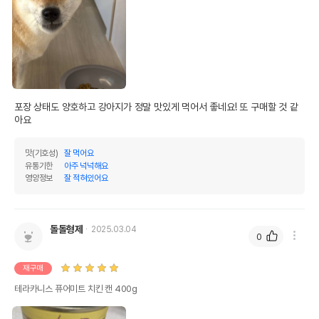
상품 필수 정보
테라카니스 퓨어미트 치킨 캔 400g
품명 및 모델명
모아보기
법에 의한 인증,허가 등을
포장 상태도 양호하고 강아지가 정말 맛있게 먹어서 좋네요! 또 구매할 것 같
상세페이지 참조
받았음을 확인할수 있는
아요
경우 그에 대한 사항
맛(기호성)
잘 먹어요
제조국 또는 원산지
독일
유통기한
아주 넉넉해요
영양정보
잘 적혀있어요
제조자,수입품의 경우
테라카니스
수입자를 함께 표기
AS책임자와 전화번호
돌돌형제
2025.03.04
어바웃펫//1644-9601
또는 소비자상담 관련
0
전화번호
재구매
유통기한이 최소 2026.12.05이거나 그
이후인 상품이 출고됩니다.
테라카니스 퓨어미트 치킨 캔 400g
유통기한
단, 상품명에 유통기한 명시된 경우, 해당
유통기한을 따릅니다.