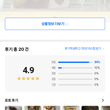
상품정보 더보기
후기 총
20
건
후기작성하고 최대 150점 받기
5
점
90
%
4.9
4
점
10
%
3
점
0
%
2
점
0
%
1
점
0
%
포토 후기