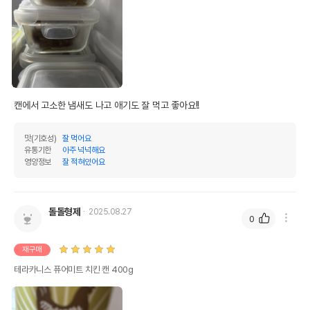
캔에서 고소한 냄새도 나고 애기도 잘 먹고 좋아요!!
맛(기호성)
잘 먹어요
유통기한
아주 넉넉해요
영양정보
잘 적혀있어요
돌돌형제
2025.08.27
0
재구매
테라카니스 퓨어미트 치킨 캔 400g