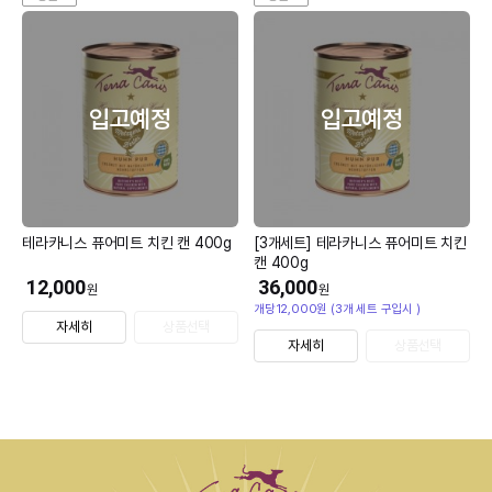
입고예정
입고예정
테라카니스 퓨어미트 치킨 캔 400g
[3개세트] 테라카니스 퓨어미트 치킨
캔 400g
12,000
36,000
원
원
개당12,000원 (3개 세트 구입시 )
자세히
상품선택
자세히
상품선택