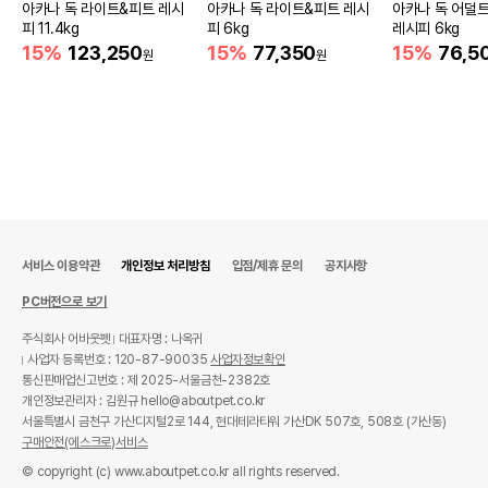
아카나 독 라이트&피트 레시
아카나 독 라이트&피트 레시
아카나 독 어덜
피 11.4kg
피 6kg
레시피 6kg
15%
123,250
15%
77,350
15%
76,5
원
원
서비스 이용약관
개인정보 처리방침
입점/제휴 문의
공지사항
PC버전으로 보기
주식회사 어바웃펫
대표자명 : 나옥귀
사업자 등록번호 : 120-87-90035
사업자정보확인
통신판매업신고번호 : 제 2025-서울금천-2382호
개인정보관리자 : 김원규 hello@aboutpet.co.kr
서울특별시 금천구 가산디지털2로 144, 현대테라타워 가산DK 507호, 508호 (가산동)
구매안전(에스크로)서비스
© copyright (c) www.aboutpet.co.kr all rights reserved.