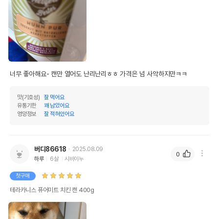
너무 좋아해요- 캔만 열어도 난리난리ㅎㅎ 가격은 넘 사악하지만ㅋㅋ
맛(기호성)
잘 먹어요
유통기한
꽤 남았어요
영양정보
잘 적혀있어요
버디86618
2025.08.09
0
하루
6살
시바이누
첫구매
테라카니스 퓨어미트 치킨 캔 400g