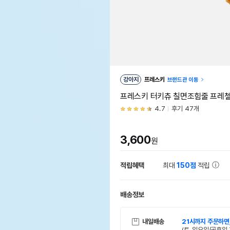
강아지
프레스키
브랜드관 이동
프레스키 터키츄 칠면조힘줄 프레
4.7
후기 47개
3,600
원
적립혜택
최대
150점
적립
배송정보
내일배송
21시까지 주문하면
(토, 일요일/공휴일 