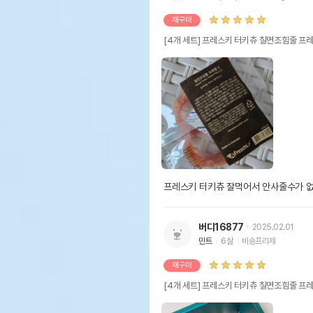
재구매
[4개 세트] 프레스키 터키츄 칠면조힘줄 프
프레스키 터키츄 잘먹어서 안사줄수가 없
버디16877
2025.02.01
민트
6살
비숑프리제
재구매
[4개 세트] 프레스키 터키츄 칠면조힘줄 프