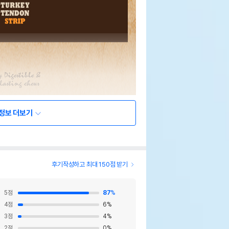
정보 더보기
후기작성하고 최대 150점 받기
5
점
87
%
4
점
6
%
3
점
4
%
2
점
0
%