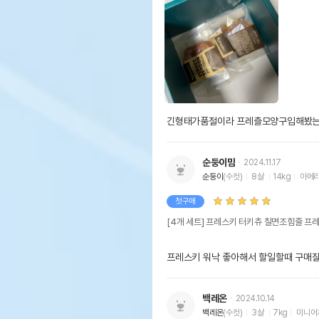
긴형태가품절이라 프레츨모양구입해봤는
순둥이맘
2024.11.17
순둥이
(수컷)
8살
14kg
아메
첫구매
[4개 세트] 프레스키 터키츄 칠면조힘줄 프
프레스키 워낙 좋아해서 할일할때 구매
백레온
2024.10.14
백레온
(수컷)
3살
7kg
미니어