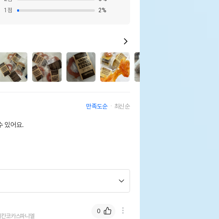
1
점
2
%
1
만족도순
최신순
 있어요.
0
리칸코카스파니엘