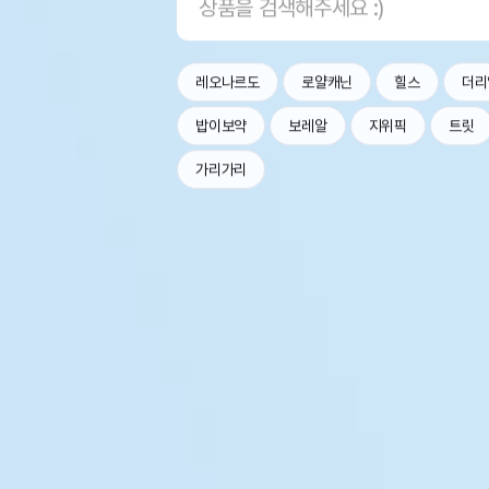
레오나르도
로얄캐닌
힐스
더리
밥이보약
보레알
지위픽
트릿
가리가리