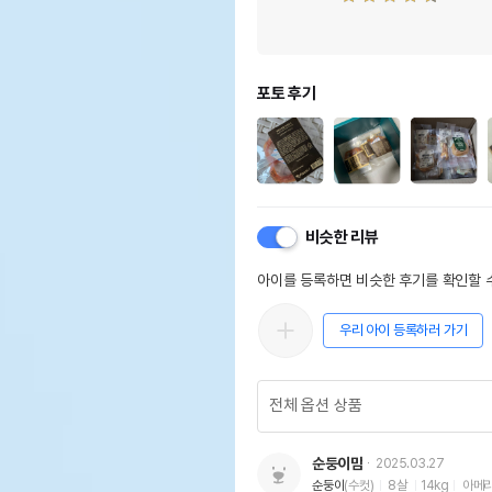
포토 후기
비슷한 리뷰
아이를 등록하면 비슷한 후기를 확인할 수
우리 아이 등록하러 가기
순둥이맘
2025.03.27
순둥이
(수컷)
8살
14kg
아메