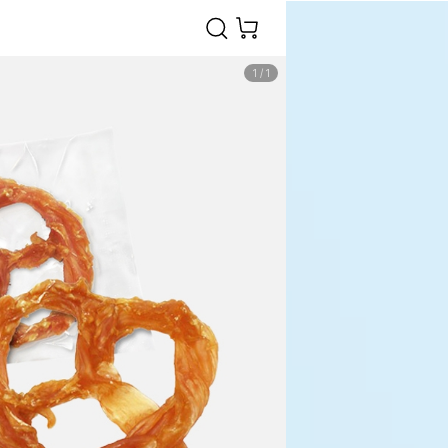
1
/
1