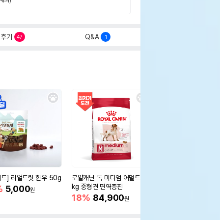
후기
Q&A
47
1
세트] 리얼트릿 한우 50g
로얄캐닌 독 미디엄 어덜트 10
오리젠 독 스몰브리드 4
kg 중형견 면역증진
%
5,000
15%
75,400
원
원
18%
84,900
원