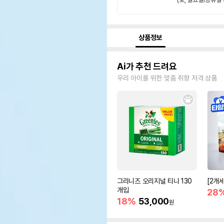
상품정보
Ai가 추천 드려요
우리 아이를 위한 맞춤 취향 저격 상품
그리니즈 오리지널 티니 130
[2개
개입
28
18%
53,000
원