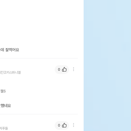
데 잘먹어요
0
리칸코카스파니엘
레첼S
잘했네요
0
처푸들