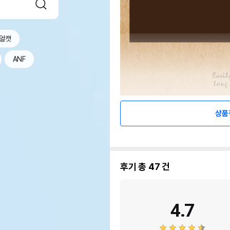
얼캣
ANF
상품
후기 총
47
건
4.7