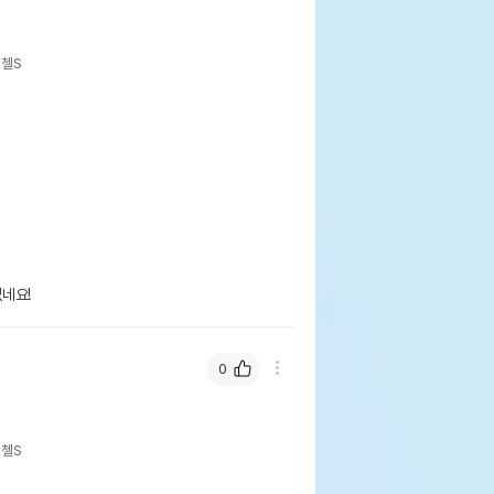
레첼S
네요!
0
레첼S