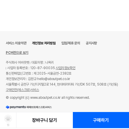
상품 필수 정보
서비스 이용약관
개인정보 처리방침
입점/제휴 문의
공지사항
PC버전으로 보기
품명 및 모델명
[무료배송] 이츠독 숲속의 다람이 3단 스텝
주식회사 어바웃펫
대표자명 : 나옥귀
법에 의한 인증,허가 등을
사업자 등록번호 : 120-87-90035
사업자정보확인
상품상세설명 참조
받았음을 확인할수 있는
통신판매업신고번호 : 제 2025-서울금천-2382호
경우 그에 대한 사항
개인정보관리자 : 김원규 hello@aboutpet.co.kr
제조국 또는 원산지
대한민국
서울특별시 금천구 가산디지털2로 144, 현대테라타워 가산DK 507호, 508호 (가산동)
구매안전(에스크로)서비스
제조자,수입품의 경우
이츠독
© copyright (c) www.aboutpet.co.kr all rights reserved.
수입자를 함께 표기
AS책임자와 전화번호
어바웃펫 // 1644-9601
또는 소비자상담 관련
장바구니 담기
구매하기
전화번호
찜