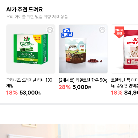
Ai가 추천 드려요
우리 아이를 위한 맞춤 취향 저격 상품
그리니즈 오리지널 티니 130
[2개세트] 리얼트릿 한우 50g
로얄캐닌 독 미디
개입
kg 중형견 면역
28%
5,000
원
18%
53,000
18%
84,9
원