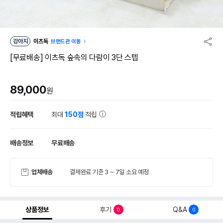
강아지
이츠독
브랜드관 이동
[무료배송] 이츠독 숲속의 다람이 3단 스텝
89,000
원
적립혜택
최대
150점
적립
배송정보
무료배송
업체배송
결제완료 기준 3 ~ 7일 소요 예정
상품정보
후기
Q&A
0
0