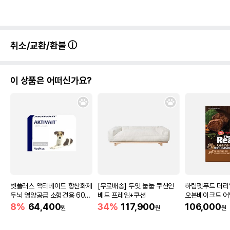
취소/교환/환불
이 상품은 어떠신가요?
벳플러스 액티베이트 항산화제
[무료배송] 두잇 눕눕 쿠션인
하림펫푸드 더리
두뇌 영양공급 소형견용 60캡
베드 프레임+쿠션
오븐베이크드 어
슐
5.8kg
8%
64,400
34%
117,900
106,000
원
원
원