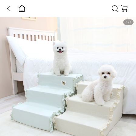
1
/
1