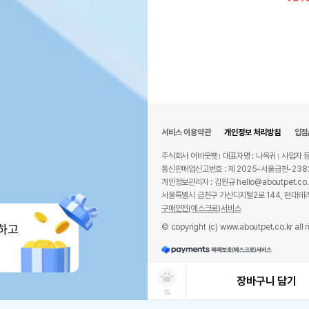
서비스 이용약관
개인정보 처리방침
입점
주식회사 어바웃펫
대표자명 : 나옥귀
사업자 등
통신판매업신고번호 : 제 2025-서울금천-238
개인정보관리자 : 김원규 hello@aboutpet.co.
서울특별시 금천구 가산디지털2로 144, 현대테라
구매안전(에스크로)서비스
© copyright (c) www.aboutpet.co.kr all r
하고
장바구니 담기
찜