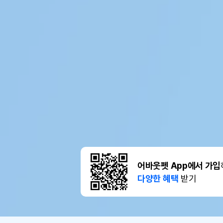
어바웃펫 App에서 가입
다양한 혜택
받기