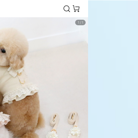
1
/
1