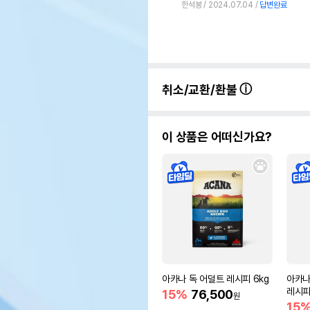
한석봉
2024.07.04
답변완료
취소/교환/환불
이 상품은 어떠신가요?
아카나 독 어덜트 레시피 6kg
아카나
레시피
15%
76,500
원
15