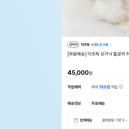
강아지
이츠독
브랜드관 이동
[무료배송] 이츠독 오가닉 플로라 
45,000
원
적립혜택
최대
150점
적립
배송정보
무료배송
업체배송
결제완료 기준 3 ~