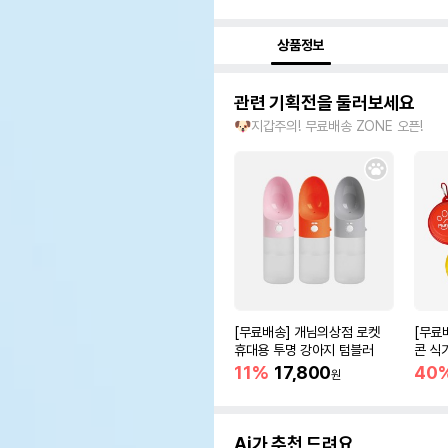
상품정보
관련 기획전을 둘러보세요
🐶지갑주의! 무료배송 ZONE 오픈!
[무료배송] 개님의상점 로켓
[무료
휴대용 투명 강아지 텀블러
콘 식기
11%
17,800
40
원
Ai가 추천 드려요