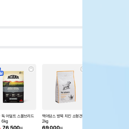
 독 어덜트 스몰브리드
맥아담스 방목 치킨 소형견용
[습식캔 증정] 로얄캐닌
 6kg
2kg
티즈 어덜트 3kg 피모
%
76,500
69,000
20%
42,160
원
원
원