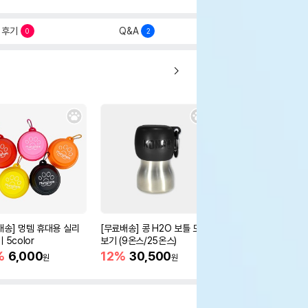
후기
Q&A
0
2
배송] 멍템 휴대용 실리
[무료배송] 콩 H2O 보틀 모아
[무료배송] 콩 트레블 
 5color
보기 (9온스/25온스)
12%
32,300
원
%
6,000
12%
30,500
원
원