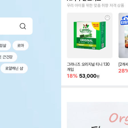
우리 아이를 위한 맞춤 취향 저격 상품
텅살
로마
닌 근건강
그리니즈 오리지널 티니 130
[2개
로얄캐닌 샴
개입
28
18%
53,000
원