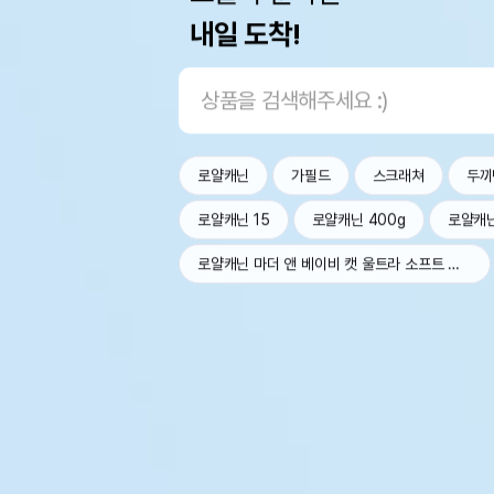
내일 도착!
로얄캐닌
가필드
스크래쳐
두끼
로얄캐닌 15
로얄캐닌 400g
로얄캐
로얄캐닌 마더 앤 베이비 캣 울트라 소프트 무스 트레이 100g