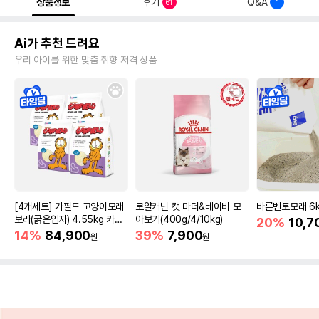
상품정보
후기
Q&A
61
1
Ai가 추천 드려요
우리 아이를 위한 맞춤 취향 저격 상품
[4개세트] 가필드 고양이모래
로얄캐닌 캣 마더&베이비 모
바른벤토모래 6
보라(굵은입자) 4.55kg 카사
아보기(400g/4/10kg)
20%
10,7
바모래
14%
84,900
39%
7,900
원
원