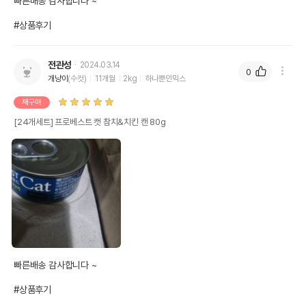
빠른배송 감사합니다 ~

#상품후기
전관성
2024.03.14
0
개냥이
(수컷)
11개월
2kg
하나뿐인믹스
재구매
[24개세트] 프로베스트 캣 참치&치킨 캔 80g
빠른배송 감사합니다 ~

#상품후기