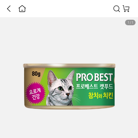
1
/
1