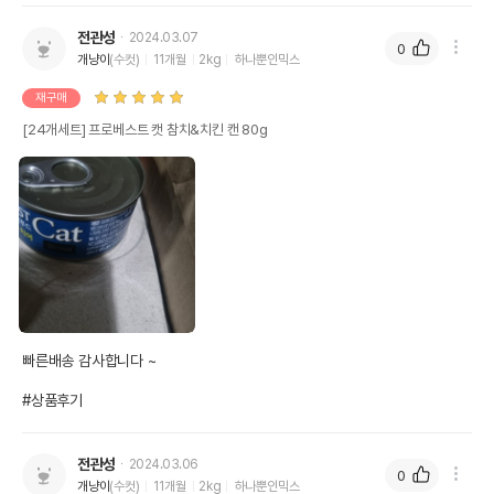
전관성
2024.03.07
0
개냥이
(수컷)
11개월
2kg
하나뿐인믹스
재구매
[24개세트] 프로베스트 캣 참치&치킨 캔 80g
빠른배송 감사합니다 ~

#상품후기
전관성
2024.03.06
0
개냥이
(수컷)
11개월
2kg
하나뿐인믹스