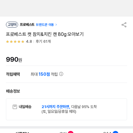
고양이
프로베스트
브랜드관 이동
프로베스트 캣 참치&치킨 캔 80g 모아보기
4.8
후기 61개
990
원
적립혜택
최대
150점
적립
배송정보
내일배송
21시까지 주문하면,
다음날 95% 도착
(토, 일요일/공휴일 제외)