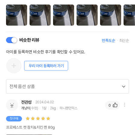
비슷한 리뷰
만족도순
최신순
아이를 등록하면 비슷한 후기를 확인할 수 있어요.
우리 아이 등록하러 가기
전관성
2024.04.02
0
개냥이
(수컷)
1살
2kg
하나뿐인믹스
첫구매
프로베스트 캣 참치&치킨 캔 80g