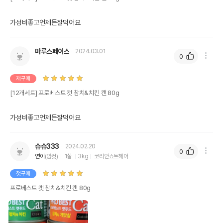
가성비좋고언제든잘먹어요
마루스페이스
2024.03.01
0
재구매
[12개세트] 프로베스트 캣 참치&치킨 캔 80g
가성비좋고언제든잘먹어요
슈슈333
2024.02.20
0
연이
(암컷)
1살
3kg
코리안쇼트헤어
첫구매
프로베스트 캣 참치&치킨 캔 80g