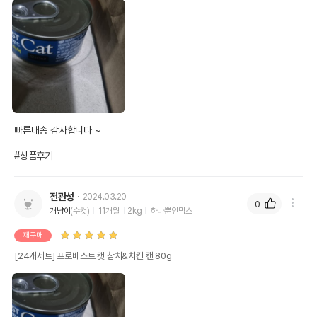
빠른배송 감사합니다 ~

#상품후기
전관성
2024.03.20
0
개냥이
(수컷)
11개월
2kg
하나뿐인믹스
재구매
[24개세트] 프로베스트 캣 참치&치킨 캔 80g