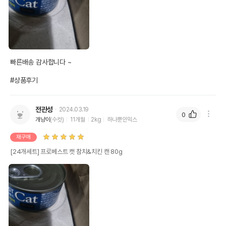
빠른배송 감사합니다 ~

#상품후기
전관성
2024.03.19
0
개냥이
(수컷)
11개월
2kg
하나뿐인믹스
재구매
[24개세트] 프로베스트 캣 참치&치킨 캔 80g