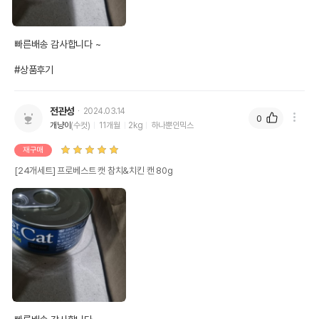
빠른배송 감사합니다 ~

#상품후기
전관성
2024.03.14
0
개냥이
(수컷)
11개월
2kg
하나뿐인믹스
재구매
[24개세트] 프로베스트 캣 참치&치킨 캔 80g