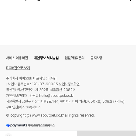
서비스 이용약관
개인정보 처리방침
입점/제휴 문의
공지사항
PC버전으로 보기
주식회사 어바웃펫
대표자명 : 나옥귀
사업자 등록번호 : 120-87-90035
사업자정보확인
통신판매업신고번호 : 제 2025-서울금천-2382호
개인정보관리자 : 김원규 hello@aboutpet.co.kr
서울특별시 금천구 가산디지털2로 144, 현대테라타워 가산DK 507호, 508호 (가산동)
구매안전(에스크로)서비스
© copyright (c) www.aboutpet.co.kr all rights reserved.