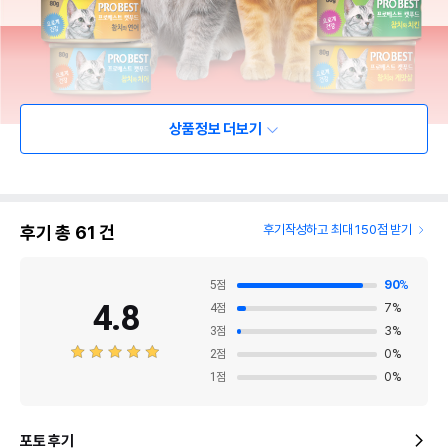
상품정보 더보기
후기 총
61
건
후기작성하고 최대 150점 받기
5
점
90
%
4.8
4
점
7
%
3
점
3
%
2
점
0
%
1
점
0
%
포토 후기