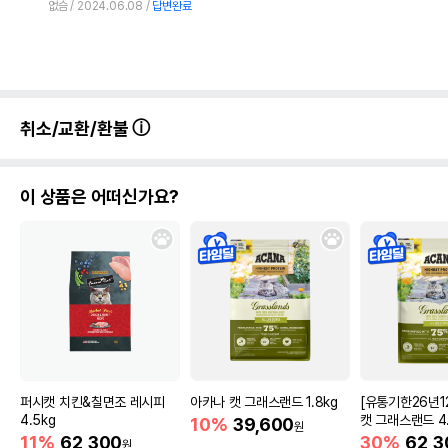
법에 의한 인증,허가 등을
없슴
2024.06.08
답변완료
상품상세설명 참조
받았음을 확인할수 있는
경우 그에 대한 사항
제조국 또는 원산지
태국
제조자,수입품의 경우
우리와
취소/교환/환불
수입자를 함께 표기
AS책임자와 전화번호
어바웃펫 // 1644-9601
또는 소비자상담 관련
이 상품은 어떠신가요?
전화번호
유통기한이 최소 2026.12.05이거나 그
이후인 상품이 출고됩니다.
유통기한
단, 상품명에 유통기한 명시된 경우, 해당
유통기한을 따릅니다.
퍼시캣 치킨&칠면조 레시피
아카나 캣 그래스랜드 1.8kg
[유통기한26년1
4.5kg
캣 그래스랜드 4.
10%
39,600
원
11%
62,300
30%
62,3
원