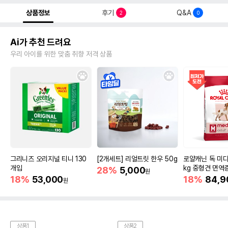
상품정보
후기
Q&A
2
0
Ai가 추천 드려요
우리 아이를 위한 맞춤 취향 저격 상품
그리니즈 오리지널 티니 130
[2개세트] 리얼트릿 한우 50g
로얄캐닌 독 미디
개입
kg 중형견 면역
28%
5,000
원
18%
53,000
18%
84,9
원
상품1
상품2