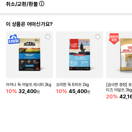
취소/교환/환불
이 상품은 어떠신가요?
아카나 독 어덜트 레시피 2kg
오리젠 독 6피쉬 2kg
[습식캔 증정] 
티즈 어덜트 3k
10%
32,400
10%
45,400
원
원
20%
42,1