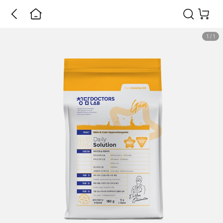
1
/
1