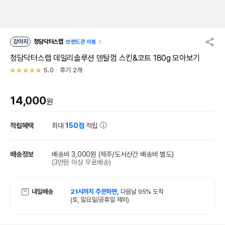
강아지
청담닥터스랩
브랜드관 이동
청담닥터스랩 데일리솔루션 덴탈껌 스킨&코트 180g 모아보기
5.0
후기 2개
14,000
원
적립혜택
최대
150점
적립
배송정보
배송비 3,000원
(제주/도서산간 배송비 별도)
(3만원 이상 무료배송)
내일배송
21시까지 주문하면,
다음날 95% 도착
(토, 일요일/공휴일 제외)