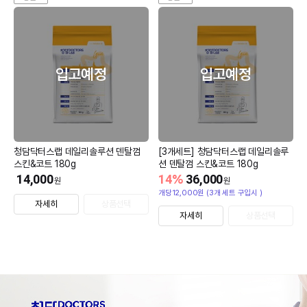
입고예정
입고예정
청담닥터스랩 데일리솔루션 덴탈껌
[3개세트] 청담닥터스랩 데일리솔루
스킨&코트 180g
션 덴탈껌 스킨&코트 180g
14,000
14
%
36,000
원
원
개당12,000원 (3개 세트 구입시 )
자세히
상품선택
자세히
상품선택