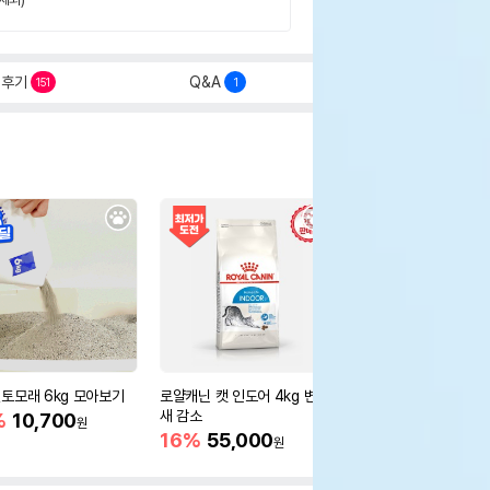
후기
Q&A
151
1
토모래 6kg 모아보기
로얄캐닌 캣 인도어 4kg 변냄
[12개세트] 로얄캐닌 
새 감소
어 그레이비 파우치 85
%
10,700
원
새 감소
16%
55,000
26%
16,800
원
원