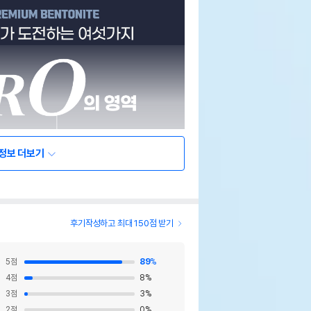
정보 더보기
후기작성하고 최대 150점 받기
5
점
89
%
4
점
8
%
3
점
3
%
2
점
0
%