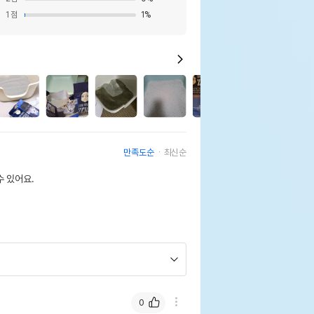
1
점
1
%
11
만족도순
최신순
 있어요.
0