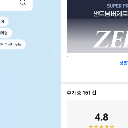
도어
래혁명
쳐 ㅇ시니푸드
상품
후기 총
151
건
4.8