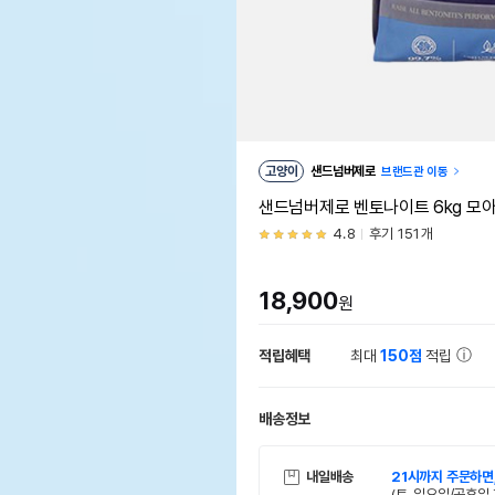
고양이
샌드넘버제로
브랜드관 이동
샌드넘버제로 벤토나이트 6kg 모
4.8
후기 151개
18,900
원
적립혜택
최대
150점
적립
배송정보
내일배송
21시까지 주문하면
(토, 일요일/공휴일 