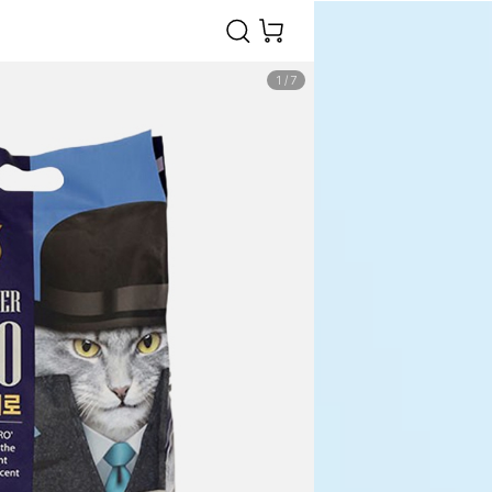
1
/
7