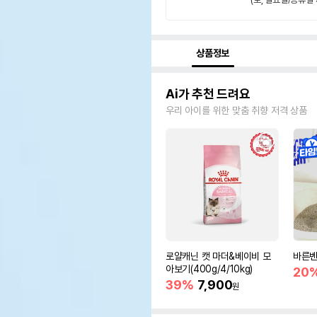
상품정보
Ai가 추천 드려요
우리 아이를 위한 맞춤 취향 저격 상품
로얄캐닌 캣 마더&베이비 모
바른벤
아보기(400g/4/10kg)
20
39%
7,900
원