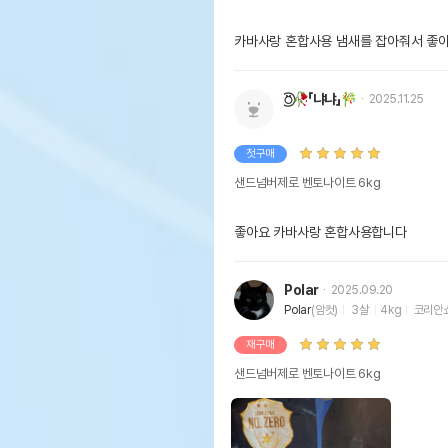
카바사랑 혼합사용 냄새를 잡아줘서 좋
⍥⃝🥀「냐냐」🎋
2025.11.25
첫구매
샌드넘버제로 벤토나이트 6kg
좋아요 카바사랑 혼합사용합니다
Polar
2025.09.20
Polar
(암컷)
3살
4kg
코리안
재구매
샌드넘버제로 벤토나이트 6kg