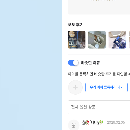
포토 후기
비슷한 리뷰
아이를 등록하면 비슷한 후기를 확인할 수
우리 아이 등록하러 가기
⍥⃝🥀「냐냐」🎋
2026.02.05