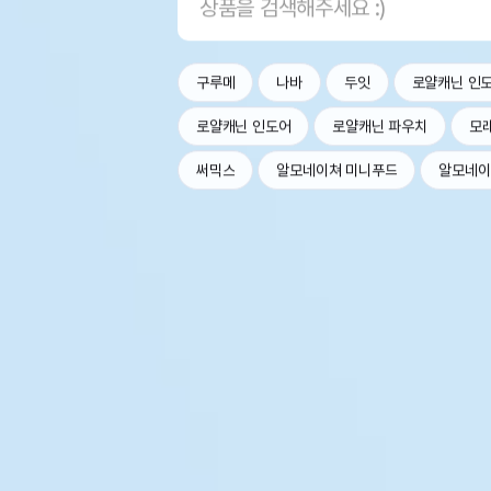
구루메
나바
두잇
로얄캐닌 인
로얄캐닌 인도어
로얄캐닌 파우치
모
써믹스
알모네이쳐 미니푸드
알모네이