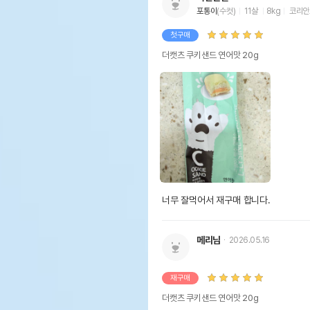
포통이
(수컷)
11살
8kg
코리안
첫구매
더캣츠 쿠키샌드 연어맛 20g
너무 잘먹어서 재구매 합니다.
메리님
2026.05.16
재구매
더캣츠 쿠키샌드 연어맛 20g