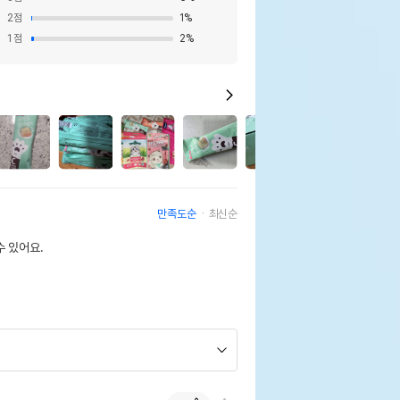
2
점
1
%
1
점
2
%
8
2
만족도순
최신순
 있어요.