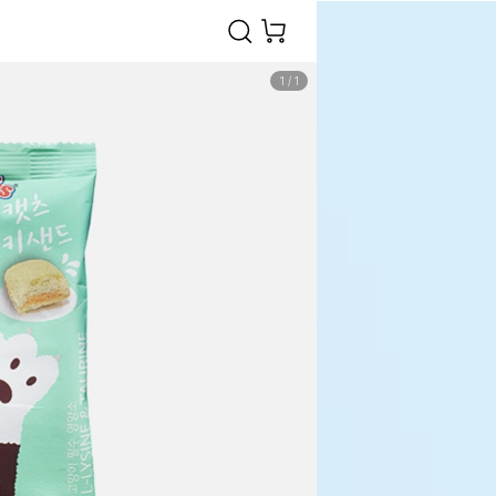
1
/
1