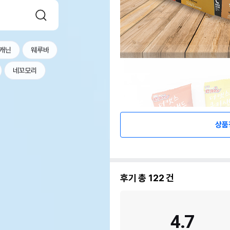
캐닌
웨루바
네꼬모리
상품
후기 총
122
건
4.7