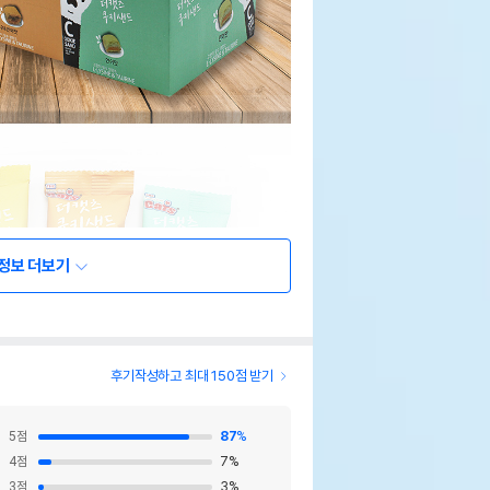
정보 더보기
후기작성하고 최대 150점 받기
5
점
87
%
4
점
7
%
3
점
3
%