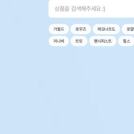
가필드
로우즈
레오나르도
로얄
이나바
트릿
팬시피스트
힐스