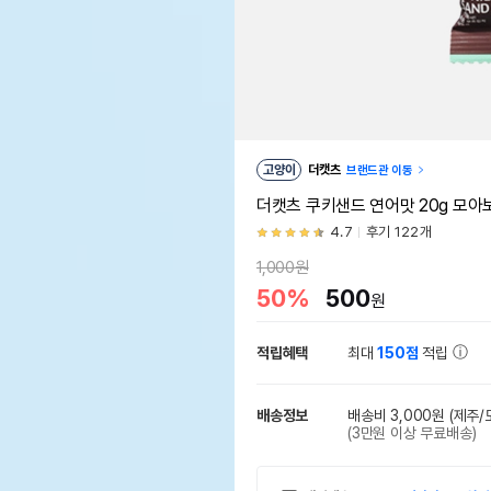
고양이
더캣츠
브랜드관 이동
더캣츠 쿠키샌드 연어맛 20g 모아
4.7
후기 122개
1,000원
50%
500
원
적립혜택
최대
150점
적립
배송정보
배송비 3,000원
(제주/
(3만원 이상 무료배송)