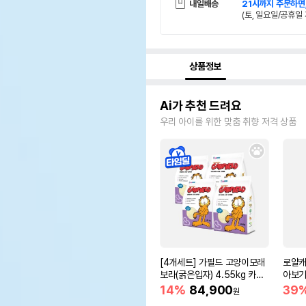
내일배송
21시까지 주문하면
(토, 일요일/공휴일 
상품정보
Ai가 추천 드려요
우리 아이를 위한 맞춤 취향 저격 상품
[4개세트] 가필드 고양이모래
로얄캐
보라(굵은입자) 4.55kg 카사
아보기(
바모래
14%
84,900
39
원