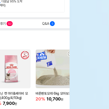
,
다음날 95% 도착
제외)
후기
Q&A
122
0
닌 캣 마더&베이비 모
바른벤토모래 6kg 모아보기
로얄캐닌 캣 인도어 4k
400g/4/10kg)
새 감소
20%
10,700
원
%
7,900
16%
55,000
원
원