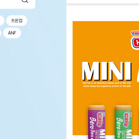
트윈컵
ANF