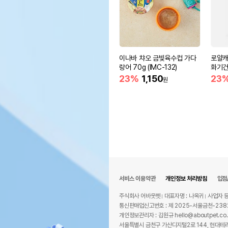
이나바 챠오 금빛육수컵 가다
로얄캐
랑어 70g (IMC-132)
화기
23%
1,150
23
원
서비스 이용약관
개인정보 처리방침
입점
주식회사 어바웃펫
대표자명 : 나옥귀
사업자 등
통신판매업신고번호 : 제 2025-서울금천-238
개인정보관리자 : 김원규 hello@aboutpet.co.
서울특별시 금천구 가산디지털2로 144, 현대테라