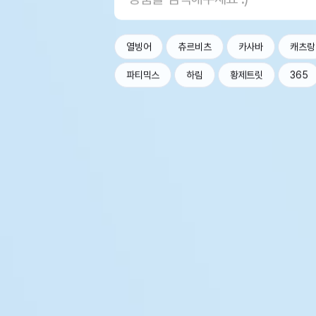
열빙어
츄르비츠
카사바
캐츠랑
파티믹스
하림
황제트릿
365