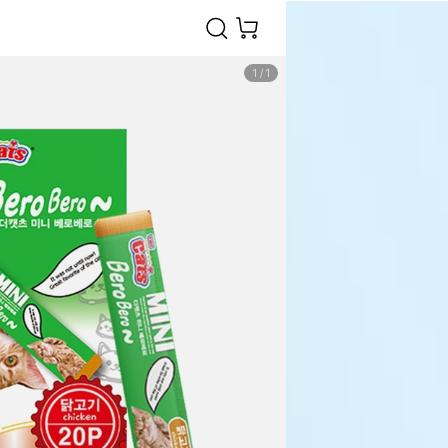
1
/
1