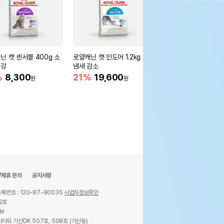
닌 캣 센서블 400g 소
로얄캐닌 캣 인도어 1.2kg 변
로얄캐닌 캣 스테럴라
건강
냄새 감소
4kg 중성화묘용
%
8,300
21%
19,600
13%
56,400
원
원
원
/제휴 문의
공지사항
록번호 : 120-87-90035
사업자정보확인
2호
kr
타워 가산DK 507호, 508호 (가산동)