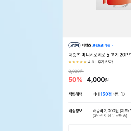
고양이
더캣츠
브랜드관 이동
더캣츠 미니베로베로 닭고기 20P
4.9
후기 55개
8,000원
50%
4,000
원
적립혜택
최대
150점
적립
배송정보
배송비 3,000원
(제주/
(3만원 이상 무료배송)