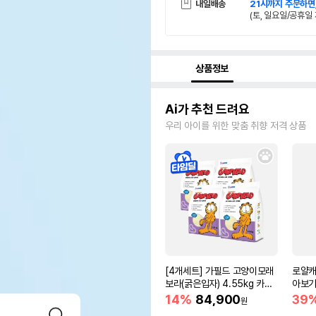
내일배송
21시까지 주문하면
(토, 일요일/공휴일 
상품정보
Ai가 추천 드려요
우리 아이를 위한 맞춤 취향 저격 상품
[4개세트] 가필드 고양이모래
로얄캐
보라(굵은입자) 4.55kg 카사
아보기(
바모래
14%
84,900
39
원