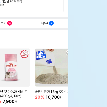
,
다음날 95% 도착
제외)
후기
Q&A
55
2
닌 캣 마더&베이비 모
바른벤토모래 6kg 모아보기
로얄캐닌 캣 인도어 4k
400g/4/10kg)
새 감소
20%
10,700
원
%
7,900
16%
55,000
원
원