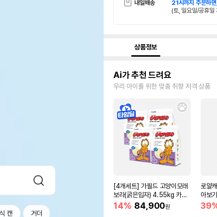
내일배송
21시까지 주문하면
(토, 일요일/공휴일 
상품정보
Ai가 추천 드려요
우리 아이를 위한 맞춤 취향 저격 상품
[4개세트] 가필드 고양이모래
로얄캐
보라(굵은입자) 4.55kg 카사
아보기(
바모래
14%
84,900
39
원
식 캔
거더