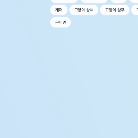
게더
고양이 샴부
고양이 샴푸
구내염