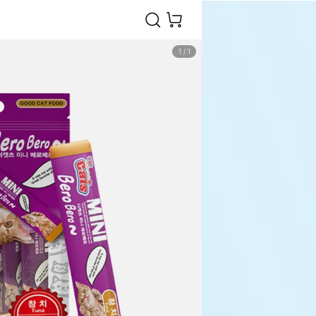
1
/
1