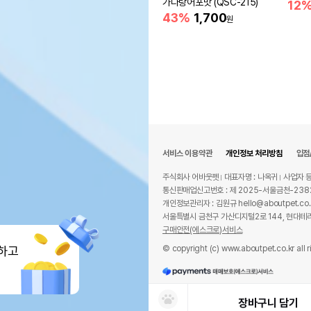
가다랑어포맛 (QSC-215)
12
43%
1,700
원
서비스 이용약관
개인정보 처리방침
입점
주식회사 어바웃펫
대표자명 : 나옥귀
사업자 등
통신판매업신고번호 : 제 2025-서울금천-238
개인정보관리자 : 김원규 hello@aboutpet.co.
서울특별시 금천구 가산디지털2로 144, 현대테라
구매안전(에스크로)서비스
© copyright (c) www.aboutpet.co.kr all r
하고
장바구니 담기