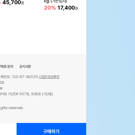
kg) (가는입자)
%
45,700
20%
10,700
원
원
20%
17,400
원
/제휴 문의
공지사항
록번호 : 120-87-90035
사업자정보확인
2호
kr
타워 가산DK 507호, 508호 (가산동)
ights reserved.
구매하기