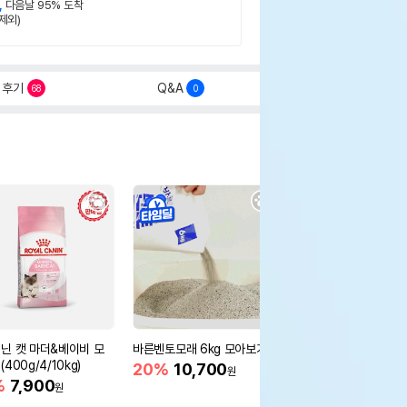
,
다음날 95% 도착
제외)
후기
Q&A
68
0
닌 캣 마더&베이비 모
바른벤토모래 6kg 모아보기
로얄캐닌 캣 인도어 4k
400g/4/10kg)
새 감소
20%
10,700
원
%
7,900
16%
55,000
원
원