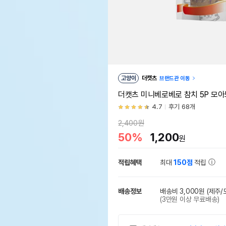
고양이
더캣츠
브랜드관 이동
더캣츠 미니베로베로 참치 5P 모
4.7
후기 68개
2,400원
50%
1,200
원
적립혜택
최대
150점
적립
배송정보
배송비 3,000원
(제주/
(3만원 이상 무료배송)