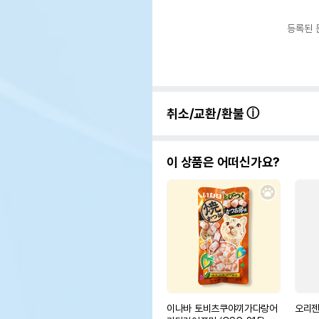
등록된 
취소/교환/환불
이 상품은 어떠신가요?
이나바 토비츠쿠야끼가다랑어
오리젠