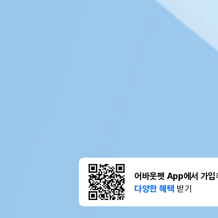
어바웃펫 App에서 가입
다양한 혜택
받기