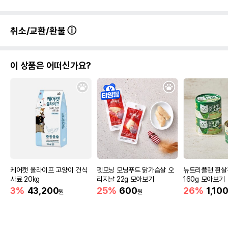
취소/교환/환불
이 상품은 어떠신가요?
케어캣 올라이프 고양이 건식
펫모닝 모닝푸드 닭가슴살 오
뉴트리플랜 흰살
사료 20kg
리지날 22g 모아보기
160g 모아보기
3%
43,200
25%
600
26%
1,10
원
원