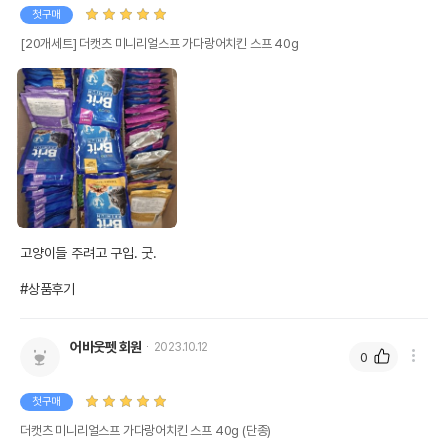
첫구매
[20개세트] 더캣츠 미니리얼스프 가다랑어치킨 스프 40g
고양이들 주려고 구입. 굿.

#상품후기
어바웃펫 회원
2023.10.12
0
첫구매
더캣츠 미니리얼스프 가다랑어치킨 스프 40g (단종)