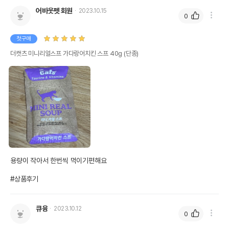
어바웃펫 회원
2023.10.15
0
첫구매
더캣츠 미니리얼스프 가다랑어치킨 스프 40g (단종)
용량이 작아서 한번씩 먹이기편해요

#상품후기
큐융
2023.10.12
0