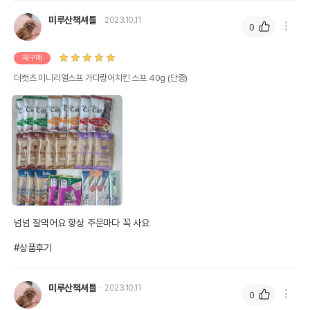
미루산책셔틀
2023.10.11
0
재구매
더캣츠 미니리얼스프 가다랑어치킨 스프 40g (단종)
넘넘 잘먹어요 항상 주문마다 꼭 사요

#상품후기
미루산책셔틀
2023.10.11
0