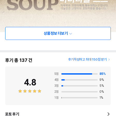
상품정보 더보기
후기 총
137
건
후기작성하고 최대 150점 받기
5
점
85
%
4.8
4
점
9
%
3
점
5
%
2
점
0
%
1
점
1
%
포토 후기