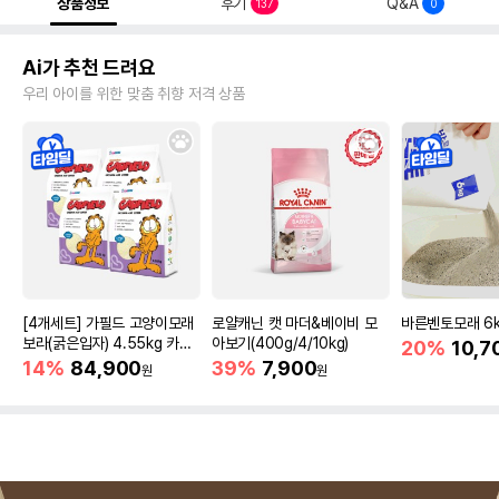
상품정보
후기
Q&A
137
0
Ai가 추천 드려요
우리 아이를 위한 맞춤 취향 저격 상품
[4개세트] 가필드 고양이모래
로얄캐닌 캣 마더&베이비 모
바른벤토모래 6
보라(굵은입자) 4.55kg 카사
아보기(400g/4/10kg)
20%
10,7
바모래
14%
84,900
39%
7,900
원
원