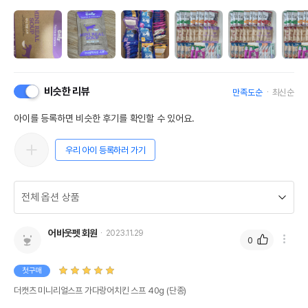
비슷한 리뷰
만족도순
최신순
아이를 등록하면 비슷한 후기를 확인할 수 있어요.
우리 아이 등록하러 가기
어바웃펫 회원
2023.11.29
0
첫구매
더캣츠 미니리얼스프 가다랑어치킨 스프 40g (단종)