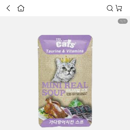
1
/
1