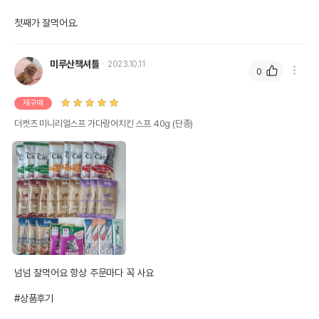
첫째가 잘먹어요. 
미루산책셔틀
2023.10.11
0
재구매
더캣츠 미니리얼스프 가다랑어치킨 스프 40g (단종)
넘넘 잘먹어요 항상 주문마다 꼭 사요

#상품후기