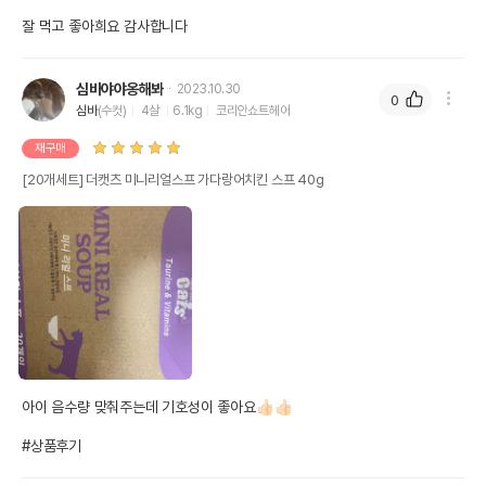
잘 먹고 좋아희요 감사합니다
심바야야옹해봐
2023.10.30
0
심바
(수컷)
4살
6.1kg
코리안쇼트헤어
재구매
[20개세트] 더캣츠 미니리얼스프 가다랑어치킨 스프 40g
아이 음수량 맞춰주는데 기호성이 좋아요👍🏻👍🏻 

#상품후기