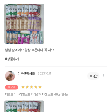
㈜펫더맨
수입자를 함께 표기
AS책임자와 전화번호
어바웃펫//1644-9601
또는 소비자상담 관련
전화번호
유통기한이 최소 2026.12.05이거나 그
이후인 상품이 출고됩니다.
유통기한
단, 상품명에 유통기한 명시된 경우, 해당
유통기한을 따릅니다.
넘넘 잘먹어요 항상 주문마다 꼭 사요

#상품후기
미루산책셔틀
2023.10.11
0
재구매
더캣츠 미니리얼스프 가다랑어치킨 스프 40g (단종)