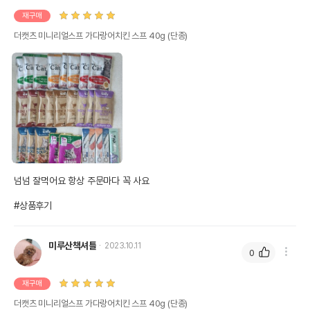
재구매
더캣츠 미니리얼스프 가다랑어치킨 스프 40g (단종)
상품 필수 정보
넘넘 잘먹어요 항상 주문마다 꼭 사요

더캣츠 미니리얼스프 가다랑어치킨 스프
품명 및 모델명
#상품후기
40g 모아보기
법에 의한 인증,허가 등을
상세페이지 참조
받았음을 확인할수 있는
미루산책셔틀
2023.10.11
0
경우 그에 대한 사항
제조국 또는 원산지
중국
재구매
더캣츠 미니리얼스프 가다랑어치킨 스프 40g (단종)
제조자,수입품의 경우