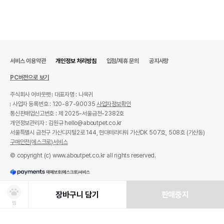
서비스 이용약관
개인정보 처리방침
입점/제휴 문의
공지사항
PC버전으로 보기
주식회사 어바웃펫
대표자명 : 나옥귀
사업자 등록번호 : 120-87-90035
사업자정보확인
통신판매업신고번호 : 제 2025-서울금천-2382호
개인정보관리자 : 김원규 hello@aboutpet.co.kr
서울특별시 금천구 가산디지털2로 144, 현대테라타워 가산DK 507호, 508호 (가산동)
구매안전(에스크로)서비스
© copyright (c) www.aboutpet.co.kr all rights reserved.
장바구니 담기
판매중지
찜