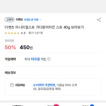
고양이
더캣츠
브랜드관 이동
더캣츠 미니리얼스프 가다랑어치킨 스프 40g 모아보기
4.8
후기 137개
900원
50%
450
원
적립혜택
최대
150점
적립
배송정보
내일배송
21시까지 주문하면,
다음날 95% 도착
(토, 일요일/공휴일 제외)