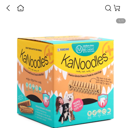
1
/
1