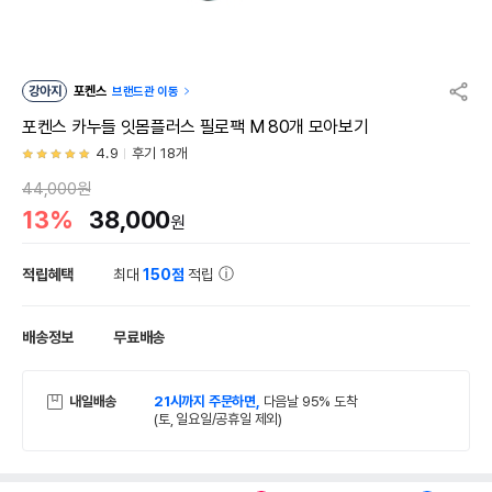
강아지
포켄스
브랜드관 이동
포켄스 카누들 잇몸플러스 필로팩 M 80개 모아보기
4.9
후기 18개
44,000원
13%
38,000
원
적립혜택
최대
150점
적립
배송정보
무료배송
내일배송
21시까지 주문하면,
다음날 95% 도착
(토, 일요일/공휴일 제외)