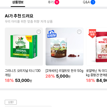
상품정보
후기
Q&A
18
1
Ai가 추천 드려요
우리 아이를 위한 맞춤 취향 저격 상품
그리니즈 오리지널 티니 130
[2개세트] 리얼트릿 한우 50g
로얄캐닌 독 미디
개입
kg 중형견 면역
28%
5,000
원
18%
53,000
18%
84,9
원
상품1