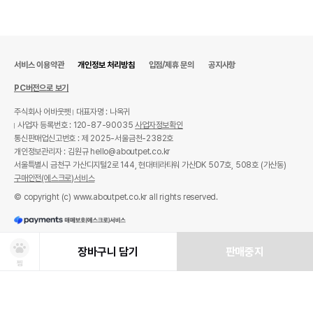
서비스 이용약관
개인정보 처리방침
입점/제휴 문의
공지사항
PC버전으로 보기
주식회사 어바웃펫
대표자명 : 나옥귀
사업자 등록번호 : 120-87-90035
사업자정보확인
통신판매업신고번호 : 제 2025-서울금천-2382호
개인정보관리자 : 김원규 hello@aboutpet.co.kr
서울특별시 금천구 가산디지털2로 144, 현대테라타워 가산DK 507호, 508호 (가산동)
구매안전(에스크로)서비스
© copyright (c) www.aboutpet.co.kr all rights reserved.
장바구니 담기
판매중지
찜
상품선택
처방사료 주문 시 확인해주세요!
쿠폰보기
적립혜택
취소/ 교환/ 환불
유통기한 임박 상품
최저가 도전 상품
AI검색
AI검색