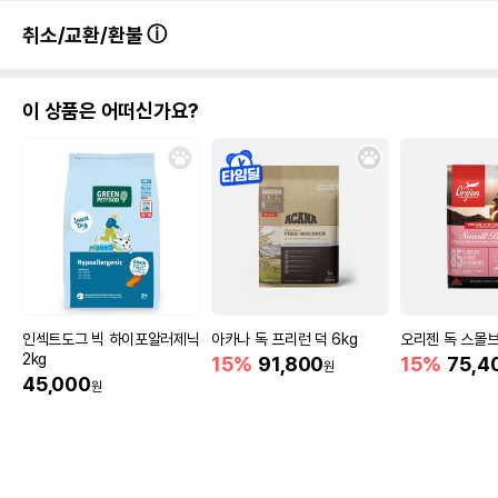
취소/교환/환불
이 상품은 어떠신가요?
인섹트도그 빅 하이포알러제닉
아카나 독 프리런 덕 6kg
오리젠 독 스몰브
2kg
15%
91,800
15%
75,4
원
45,000
원