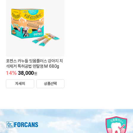
포켄스 카누들 잇몸플러스 강아지 치
석제거 특허공법 덴탈껌 M 680g
14
%
38,000
원
자세히
상품선택