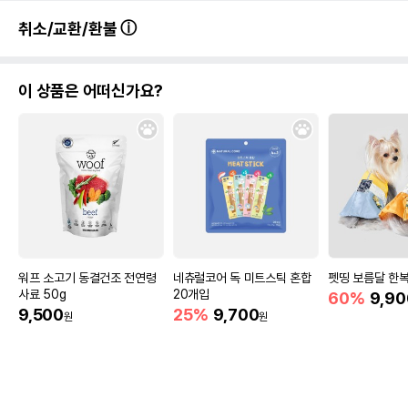
취소/교환/환불
이 상품은 어떠신가요?
워프 소고기 동결건조 전연령
네츄럴코어 독 미트스틱 혼합
펫띵 보름달 한복
사료 50g
20개입
60%
9,90
9,500
25%
9,700
원
원