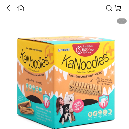
1
/
1