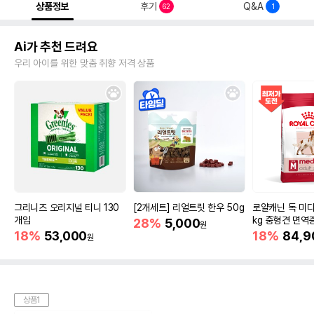
상품정보
후기
Q&A
62
1
Ai가 추천 드려요
우리 아이를 위한 맞춤 취향 저격 상품
그리니즈 오리지널 티니 130
[2개세트] 리얼트릿 한우 50g
로얄캐닌 독 미디
개입
kg 중형견 면역
28%
5,000
원
18%
53,000
18%
84,9
원
상품1