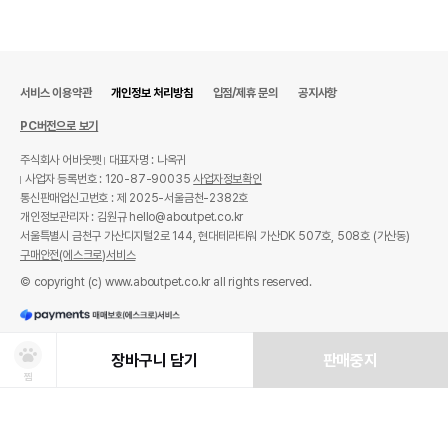
서비스 이용약관
개인정보 처리방침
입점/제휴 문의
공지사항
PC버전으로 보기
주식회사 어바웃펫
대표자명 : 나옥귀
사업자 등록번호 : 120-87-90035
사업자정보확인
통신판매업신고번호 : 제 2025-서울금천-2382호
개인정보관리자 : 김원규 hello@aboutpet.co.kr
서울특별시 금천구 가산디지털2로 144, 현대테라타워 가산DK 507호, 508호 (가산동)
구매안전(에스크로)서비스
© copyright (c) www.aboutpet.co.kr all rights reserved.
장바구니 담기
판매중지
찜
상품선택
처방사료 주문 시 확인해주세요!
쿠폰보기
적립혜택
취소/ 교환/ 환불
유통기한 임박 상품
최저가 도전 상품
AI검색
AI검색