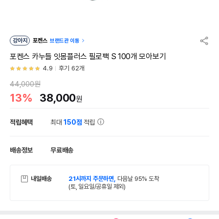
강아지
포켄스
브랜드관 이동
포켄스 카누들 잇몸플러스 필로팩 S 100개 모아보기
4.9
후기 62개
44,000원
13%
38,000
원
적립혜택
최대
150점
적립
배송정보
무료배송
내일배송
21시까지 주문하면,
다음날 95% 도착
(토, 일요일/공휴일 제외)