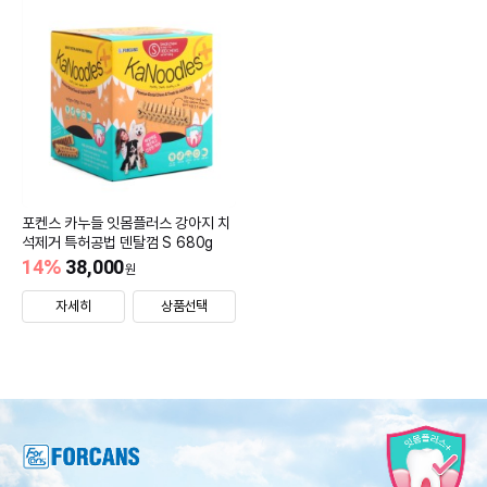
포켄스 카누들 잇몸플러스 강아지 치
석제거 특허공법 덴탈껌 S 680g
14
%
38,000
원
자세히
상품선택