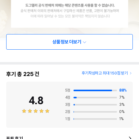
상품정보 더보기
후기 총
225
건
후기작성하고 최대 150점 받기
5
점
88
%
4.8
4
점
7
%
3
점
3
%
2
점
0
%
1
점
1
%
포토 후기