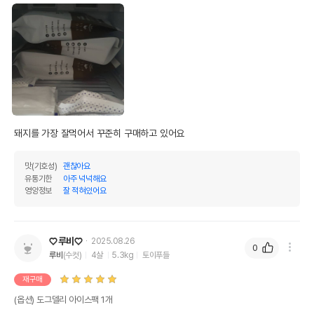
제품입니다. 구매시 참고해주세요 !]
도그델리 브랜드 소개
돼지를 가장 잘먹어서 꾸준히 구매하고 있어요
맛(기호성)
괜찮아요
유통기한
아주 넉넉해요
영양정보
잘 적혀있어요
♡루비♡
2025.08.26
0
루비
(수컷)
4살
5.3kg
토이푸들
재구매
(옵션) 도그델리 아이스팩 1개