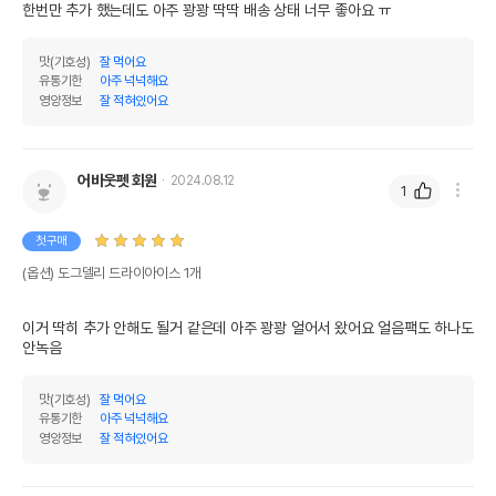
한번만 추가 했는데도 아주 꽝꽝 딱딱 배송 상태 너무 좋아요 ㅠ
맛(기호성)
잘 먹어요
유통기한
아주 넉넉해요
영양정보
잘 적혀있어요
어바웃펫 회원
2024.08.12
1
첫구매
(옵션) 도그델리 드라이아이스 1개
이거 딱히 추가 안해도 될거 같은데 아주 꽝꽝 얼어서 왔어요 얼음팩도 하나도 
안녹음 
맛(기호성)
잘 먹어요
유통기한
아주 넉넉해요
영양정보
잘 적혀있어요