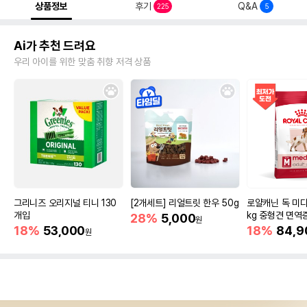
상품정보
후기
Q&A
225
5
Ai가 추천 드려요
우리 아이를 위한 맞춤 취향 저격 상품
그리니즈 오리지널 티니 130
[2개세트] 리얼트릿 한우 50g
로얄캐닌 독 미디
개입
kg 중형견 면역
28%
5,000
원
18%
53,000
18%
84,9
원