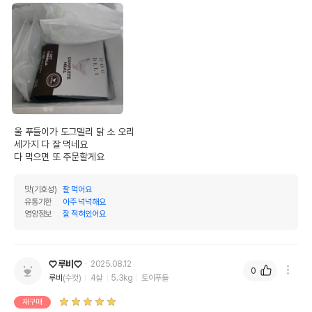
도그델리 급여 Tip
울 푸들이가 도그델리 닭 소 오리 

세가지 다 잘 먹네요

다 먹으면 또 주문할게요
맛(기호성)
잘 먹어요
유통기한
아주 넉넉해요
영양정보
잘 적혀있어요
도그델리 Q&A
♡루비♡
2025.08.12
0
루비
(수컷)
4살
5.3kg
토이푸들
재구매