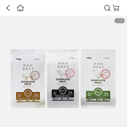
1
/
4