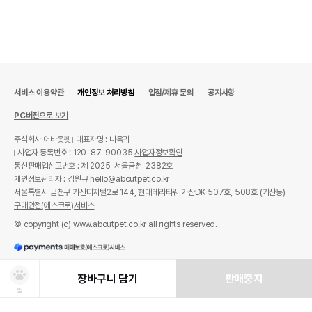
서비스 이용약관
개인정보 처리방침
입점/제휴 문의
공지사항
PC버전으로 보기
주식회사 어바웃펫
대표자명 : 나옥귀
사업자 등록번호 : 120-87-90035
사업자정보확인
통신판매업신고번호 : 제 2025-서울금천-2382호
개인정보관리자 : 김원규 hello@aboutpet.co.kr
서울특별시 금천구 가산디지털2로 144, 현대테라타워 가산DK 507호, 508호 (가산동)
구매안전(에스크로)서비스
© copyright (c) www.aboutpet.co.kr all rights reserved.
장바구니 담기
판매중지
찜