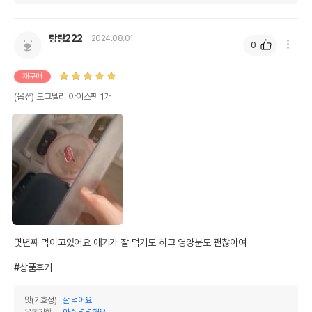
랑랑222
2024.08.01
0
재구매
(옵션) 도그델리 아이스팩 1개
몇년째 먹이고있어요 애기가 잘 먹기도 하고 영양분도 괜찮아여

#상품후기
맛(기호성)
잘 먹어요