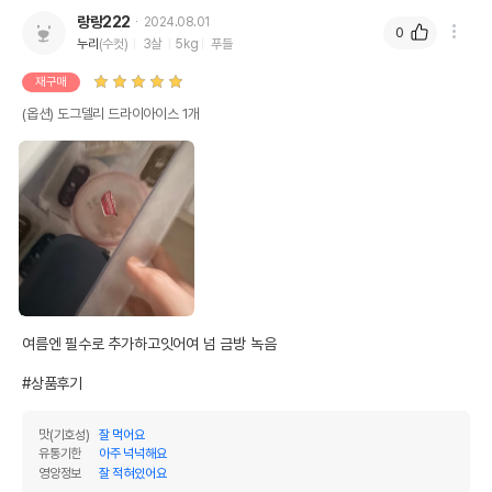
랑랑222
2024.08.01
0
누리
(수컷)
3살
5kg
푸들
재구매
(옵션) 도그델리 드라이아이스 1개
여름엔 필수로 추가하고잇어여 넘 금방 녹음

#상품후기
맛(기호성)
잘 먹어요
유통기한
아주 넉넉해요
영양정보
잘 적혀있어요