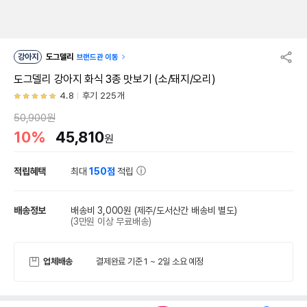
강아지
도그델리
브랜드관 이동
도그델리 강아지 화식 3종 맛보기 (소/돼지/오리)
4.8
후기 225개
50,900원
10%
45,810
원
적립혜택
최대
150점
적립
배송정보
배송비 3,000원
(제주/도서산간 배송비 별도)
(3만원 이상 무료배송)
업체배송
결제완료 기준 1 ~ 2일 소요 예정