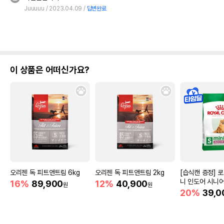
Juuuuu
2023.04.09
답변완료
이 상품은 어떠신가요?
오리젠 독 피트앤트림 6kg
오리젠 독 피트앤트림 2kg
[습식캔 증정] 
니 인도어 시니어
16%
89,900
12%
40,900
원
원
움
20%
39,0