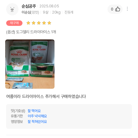
순심공주
2025.08.05
0
이순심
(암컷)
9살
20kg
진돗개
재구매
(옵션) 도그델리 드라이아이스 1개
여름이라 드라이아이스 추가해서 구매하였습니다 
맛(기호성)
잘 먹어요
유통기한
아주 넉넉해요
영양정보
잘 적혀있어요