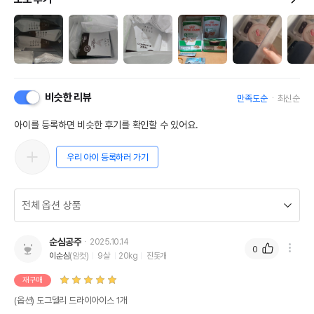
비슷한 리뷰
만족도순
최신순
아이를 등록하면 비슷한 후기를 확인할 수 있어요.
우리 아이 등록하러 가기
순심공주
2025.10.14
0
이순심
(암컷)
9살
20kg
진돗개
재구매
[본제품은 도그델리 일반식소 250g (1개)/ 도그델리 일반식 돼지 500g
(옵션) 도그델리 드라이아이스 1개
(1개)/ 도그델리 처방식 오리 500 (1개) 총 3가지로 구성되어있는 콤보