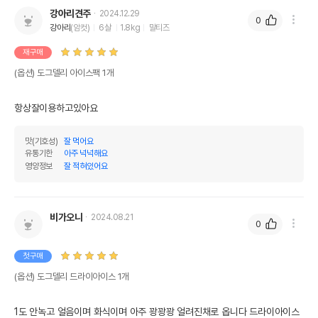
강아리견주
2024.12.29
0
강아리
(암컷)
6살
1.8kg
말티즈
재구매
(옵션) 도그델리 아이스팩 1개
항상잘이용하고있아요
맛(기호성)
잘 먹어요
유통기한
아주 넉넉해요
영양정보
잘 적혀있어요
비가오니
2024.08.21
0
첫구매
(옵션) 도그델리 드라이아이스 1개
1도 안녹고 얼음이며 화식이며 아주 꽝꽝꽝 얼려진채로 옵니다 드라이아이스 