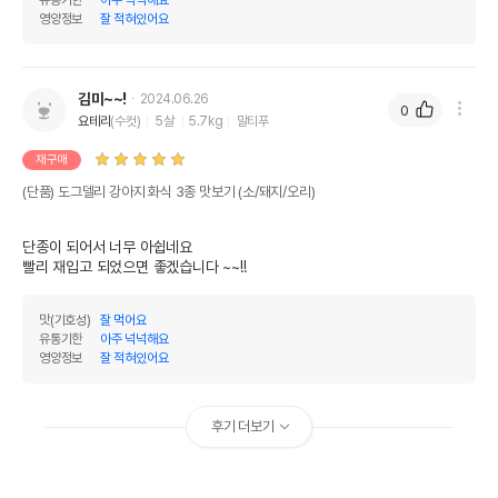
유통기한
아주 넉넉해요
영양정보
잘 적혀있어요
김미~~!
2024.06.26
0
요테리
(수컷)
5살
5.7kg
말티푸
재구매
(단품) 도그델리 강아지 화식 3종 맛보기 (소/돼지/오리)
단종이 되어서 너무 아쉽네요

빨리 재입고 되었으면 좋겠습니다 ~~!!
맛(기호성)
잘 먹어요
유통기한
아주 넉넉해요
영양정보
잘 적혀있어요
후기 더보기