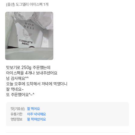
(옵션) 도그델리 아이스팩 1개
맛보기로 250g 주문했는데

도그델리 제조과정
아이스팩을 4개나 보내주셨어요

넘 감사해요^^

오늘 오후에 도착해서 저녁에 먹였더니

잘 먹네요~

또 주문했어요^~^
맛(기호성)
잘 먹어요
유통기한
아주 넉넉해요
영양정보
잘 적혀있어요