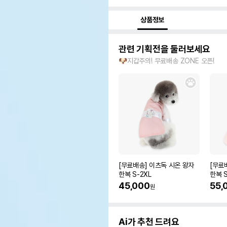
상품정보
관련 기획전을 둘러보세요
🐶지갑주의! 무료배송 ZONE 오픈!
[무료배송] 이츠독 시온 왕자
[무료
한복 S-2XL
한복 S
45,000
55,
원
Ai가 추천 드려요