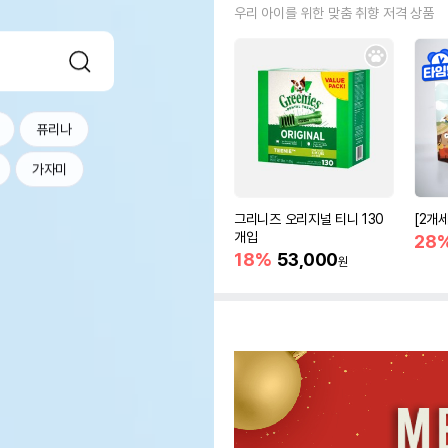
우리 아이를 위한 맞춤 취향 저격 상품
퓨리나
가자미
그리니즈 오리지널 티니 130
[2개
개입
28
18%
53,000
원