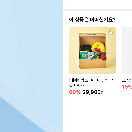
이 상품은 어떠신가요?
[베이컨박스] 절미네 민박 짱
오리젠
절미 박스
15
60%
29,900
원