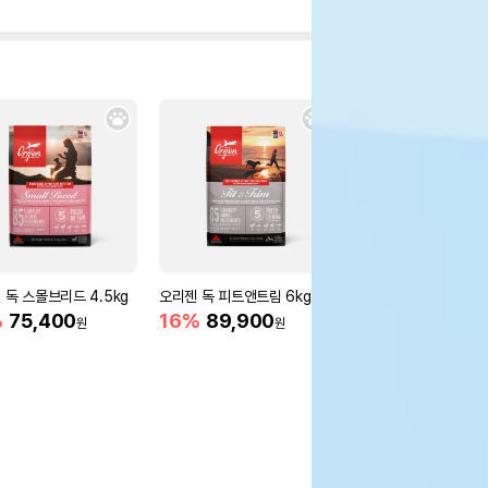
 독 스몰브리드 4.5kg
오리젠 독 피트앤트림 6kg
스텔라앤츄이스 탄탈라
키 디너패티 397g
%
75,400
16%
89,900
원
원
64,000
원