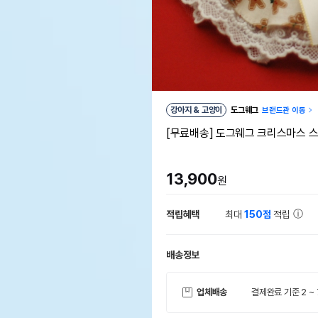
강아지 & 고양이
도그웨그
브랜드관 이동
[무료배송] 도그웨그 크리스마스 
13,900
원
적립혜택
최대
150점
적립
배송정보
업체배송
결제완료 기준 2 ~