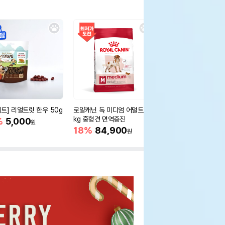
세트] 리얼트릿 한우 50g
로얄캐닌 독 미디엄 어덜트 10
오리젠 독 스몰브리드 4
kg 중형견 면역증진
%
5,000
15%
75,400
원
원
18%
84,900
원