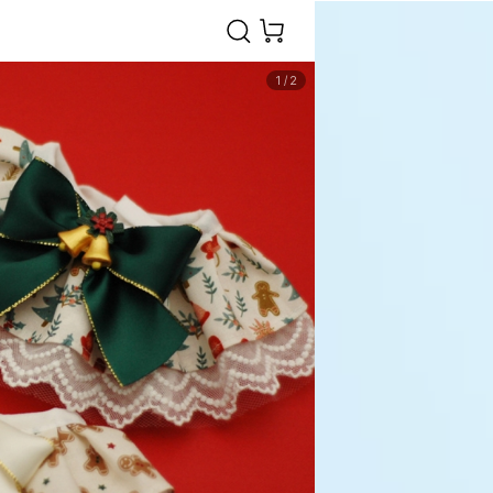
1
/
2