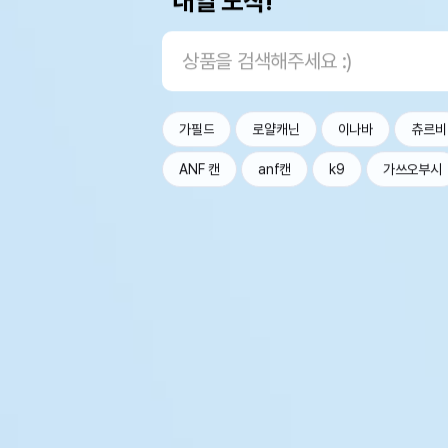
내일 도착!
가필드
로얄캐닌
이나바
츄르비
ANF 캔
anf캔
k9
가쓰오부시