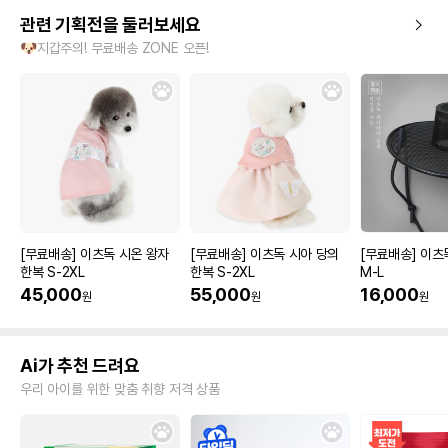
관련 기획전을 둘러보세요
🐶지갑주의! 무료배송 ZONE 오픈!
[무료배송] 이츠독 시온 왕자
[무료배송] 이츠독 시아 당의
[무료배송] 이츠
한복 S-2XL
한복 S-2XL
M-L
45,000
55,000
16,000
원
원
원
Ai가 추천 드려요
우리 아이를 위한 맞춤 취향 저격 상품