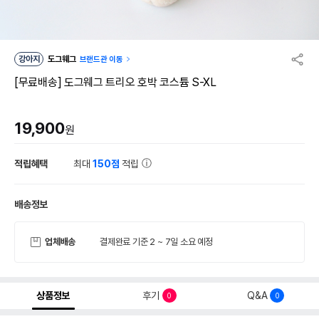
강아지
도그웨그
브랜드관 이동
[무료배송] 도그웨그 트리오 호박 코스튬 S-XL
19,900
원
적립혜택
최대
150점
적립
배송정보
업체배송
결제완료 기준 2 ~ 7일 소요 예정
상품정보
후기
Q&A
0
0