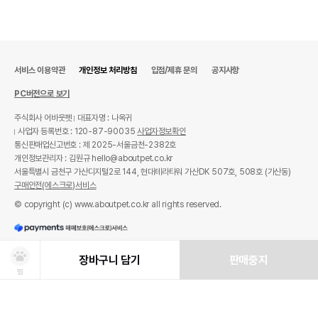
서비스 이용약관
개인정보 처리방침
입점/제휴 문의
공지사항
PC버전으로 보기
주식회사 어바웃펫
대표자명 : 나옥귀
사업자 등록번호 : 120-87-90035
사업자정보확인
통신판매업신고번호 : 제 2025-서울금천-2382호
개인정보관리자 : 김원규 hello@aboutpet.co.kr
서울특별시 금천구 가산디지털2로 144, 현대테라타워 가산DK 507호, 508호 (가산동)
구매안전(에스크로)서비스
© copyright (c) www.aboutpet.co.kr all rights reserved.
장바구니 담기
판매중지
찜
상품선택
처방사료 주문 시 확인해주세요!
쿠폰보기
적립혜택
취소/ 교환/ 환불
유통기한 임박 상품
최저가 도전 상품
AI검색
AI검색