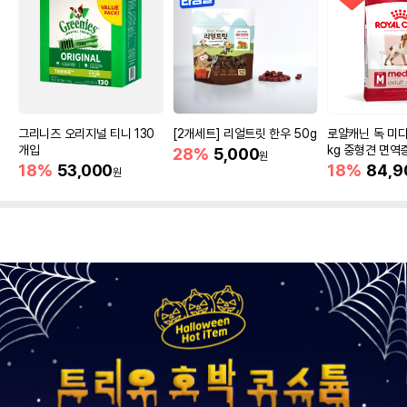
그리니즈 오리지널 티니 130
[2개세트] 리얼트릿 한우 50g
로얄캐닌 독 미디
개입
kg 중형견 면역
28%
5,000
원
18%
53,000
18%
84,9
원