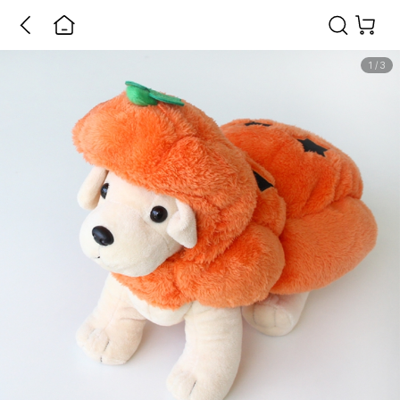
1
/
3