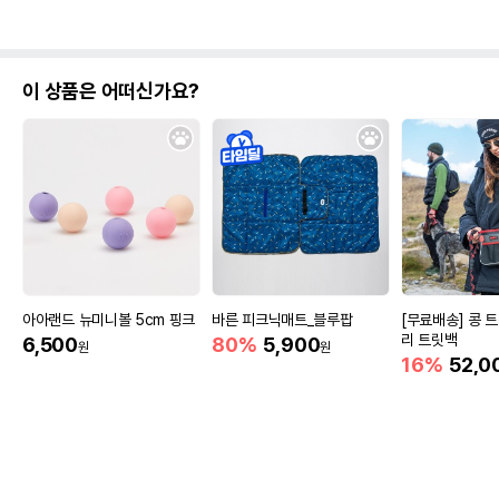
이 상품은 어떠신가요?
아아랜드 뉴미니볼 5cm 핑크
바른 피크닉매트_블루팝
[무료배송] 콩 
리 트릿백
6,500
80%
5,900
원
원
16%
52,0