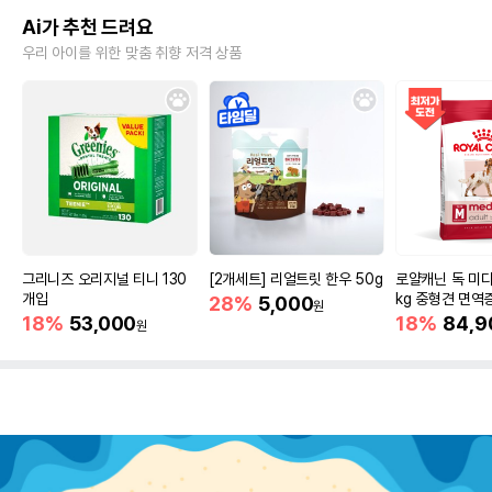
Ai가 추천 드려요
우리 아이를 위한 맞춤 취향 저격 상품
그리니즈 오리지널 티니 130
[2개세트] 리얼트릿 한우 50g
로얄캐닌 독 미디
개입
kg 중형견 면역
28%
5,000
원
18%
53,000
18%
84,9
원