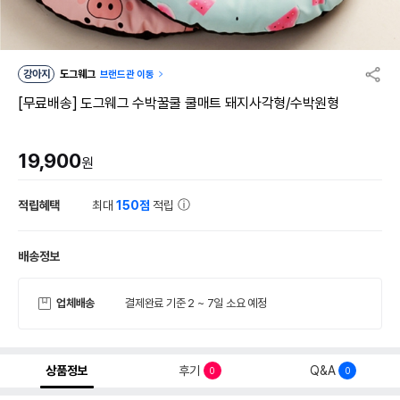
강아지
도그웨그
브랜드관 이동
[무료배송] 도그웨그 수박꿀쿨 쿨매트 돼지사각형/수박원형
19,900
원
적립혜택
최대
150점
적립
배송정보
업체배송
결제완료 기준 2 ~ 7일 소요 예정
상품정보
후기
Q&A
0
0