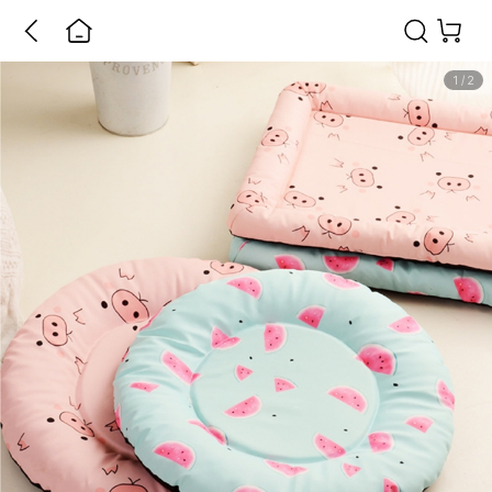
1
/
2