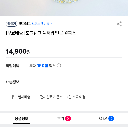
강아지
도그웨그
브랜드관 이동
[무료배송] 도그웨그 플라워 벌룬 원피스
14,900
원
적립혜택
최대
150점
적립
배송정보
업체배송
결제완료 기준 2 ~ 7일 소요 예정
상품정보
후기
Q&A
0
0