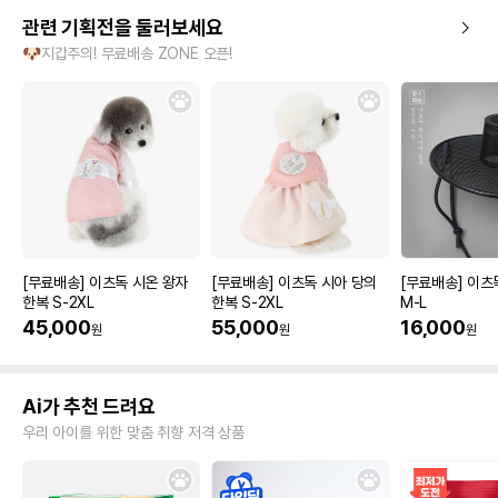
관련 기획전을 둘러보세요
🐶지갑주의! 무료배송 ZONE 오픈!
[무료배송] 이츠독 시온 왕자
[무료배송] 이츠독 시아 당의
[무료배송] 이츠
한복 S-2XL
한복 S-2XL
M-L
45,000
55,000
16,000
원
원
원
Ai가 추천 드려요
우리 아이를 위한 맞춤 취향 저격 상품