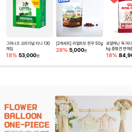
그리니즈 오리지널 티니 130
[2개세트] 리얼트릿 한우 50g
로얄캐닌 독 미디
개입
kg 중형견 면역
28%
5,000
원
18%
53,000
18%
84,9
원