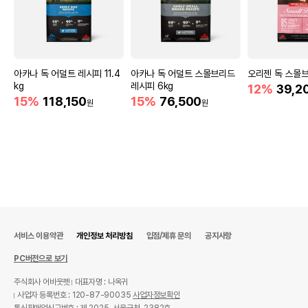
아카나 독 어덜트 레시피 11.4
아카나 독 어덜트 스몰브리드
오리젠 독 스몰브리
kg
레시피 6kg
12%
39,2
15%
118,150
15%
76,500
원
원
서비스 이용약관
개인정보 처리방침
입점/제휴 문의
공지사항
PC버전으로 보기
주식회사 어바웃펫
대표자명 : 나옥귀
사업자 등록번호 : 120-87-90035
사업자정보확인
통신판매업신고번호 : 제 2025-서울금천-2382호