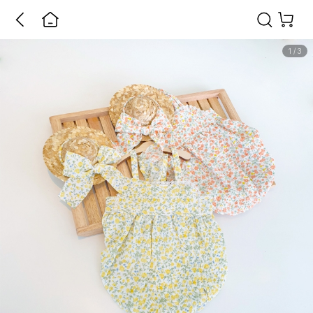
1
/
3