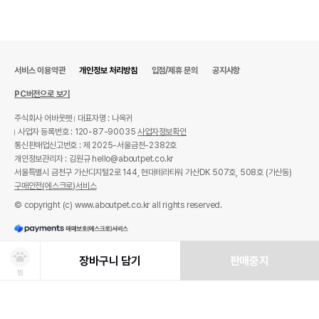
서비스 이용약관
개인정보 처리방침
입점/제휴 문의
공지사항
PC버전으로 보기
주식회사 어바웃펫
대표자명 : 나옥귀
사업자 등록번호 : 120-87-90035
사업자정보확인
통신판매업신고번호 : 제 2025-서울금천-2382호
개인정보관리자 : 김원규 hello@aboutpet.co.kr
서울특별시 금천구 가산디지털2로 144, 현대테라타워 가산DK 507호, 508호 (가산동)
구매안전(에스크로)서비스
© copyright (c) www.aboutpet.co.kr all rights reserved.
장바구니 담기
판매중지
찜
상품선택
처방사료 주문 시 확인해주세요!
쿠폰보기
적립혜택
취소/ 교환/ 환불
유통기한 임박 상품
최저가 도전 상품
AI검색
AI검색