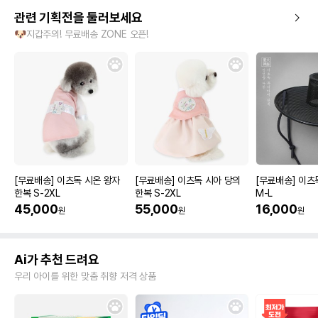
관련 기획전을 둘러보세요
🐶지갑주의! 무료배송 ZONE 오픈!
[무료배송] 이츠독 시온 왕자
[무료배송] 이츠독 시아 당의
[무료배송] 이츠
한복 S-2XL
한복 S-2XL
M-L
45,000
55,000
16,000
원
원
원
Ai가 추천 드려요
우리 아이를 위한 맞춤 취향 저격 상품