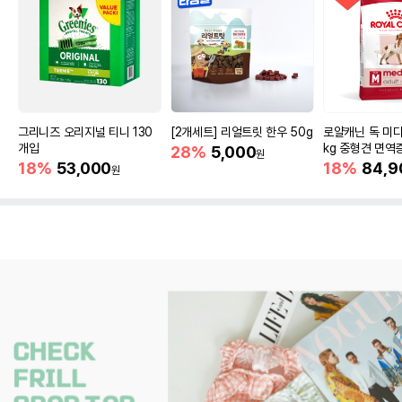
그리니즈 오리지널 티니 130
[2개세트] 리얼트릿 한우 50g
로얄캐닌 독 미디
개입
kg 중형견 면역
28%
5,000
원
18%
53,000
18%
84,9
원