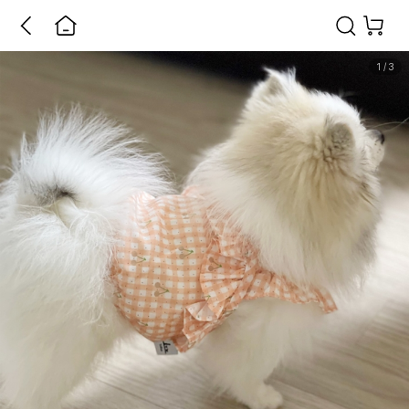
1
/
3