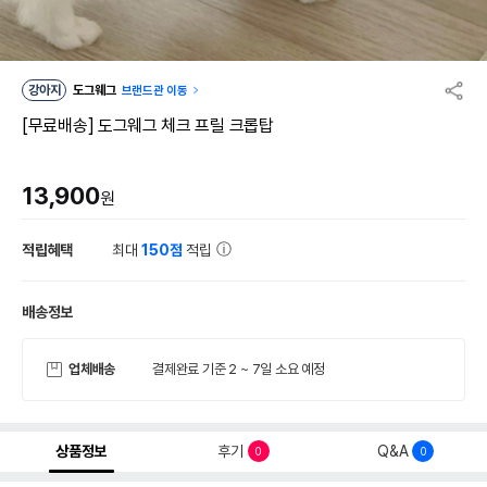
강아지
도그웨그
브랜드관 이동
[무료배송] 도그웨그 체크 프릴 크롭탑
13,900
원
적립혜택
최대
150점
적립
배송정보
업체배송
결제완료 기준 2 ~ 7일 소요 예정
상품정보
후기
Q&A
0
0