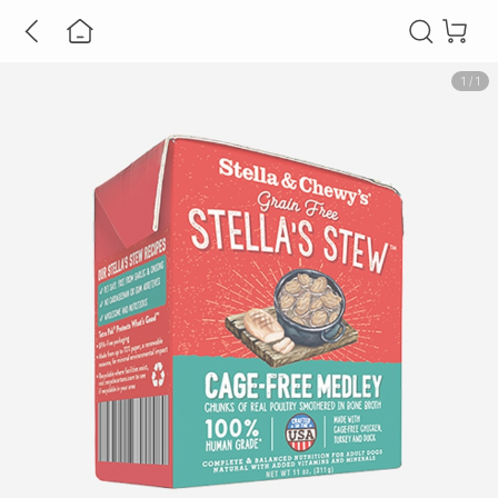
1
/
1