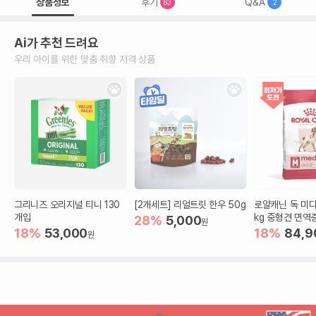
상품정보
후기
Q&A
63
2
Ai가 추천 드려요
우리 아이를 위한 맞춤 취향 저격 상품
그리니즈 오리지널 티니 130
[2개세트] 리얼트릿 한우 50g
로얄캐닌 독 미디
개입
kg 중형견 면역
28%
5,000
원
18%
53,000
18%
84,9
원