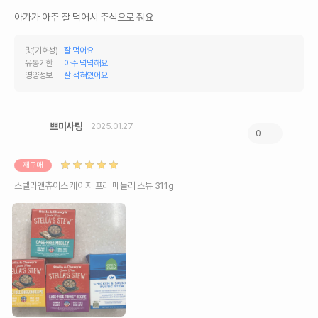
아가가 아주 잘 먹어서 주식으로 줘요
맛(기호성)
잘 먹어요
유통기한
아주 넉넉해요
영양정보
잘 적혀있어요
쁘미사랑
2025.01.27
0
재구매
스텔라앤츄이스 케이지 프리 메들리 스튜 311g