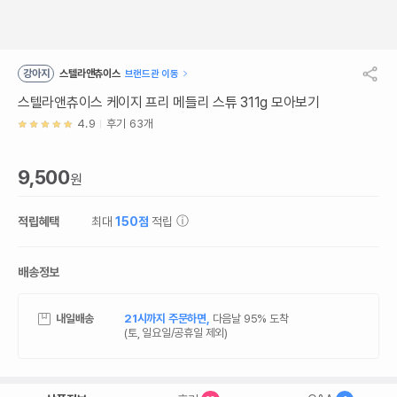
강아지
스텔라앤츄이스
브랜드관 이동
스텔라앤츄이스 케이지 프리 메들리 스튜 311g 모아보기
4.9
후기 63개
9,500
원
적립혜택
최대
150점
적립
배송정보
내일배송
21시까지 주문하면,
다음날 95% 도착
(토, 일요일/공휴일 제외)