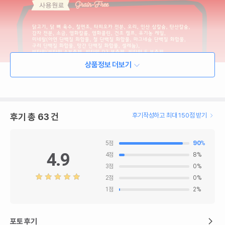
상품정보 더보기
후기 총
63
건
후기작성하고 최대 150점 받기
5
점
90
%
4.9
4
점
8
%
3
점
0
%
2
점
0
%
1
점
2
%
포토 후기