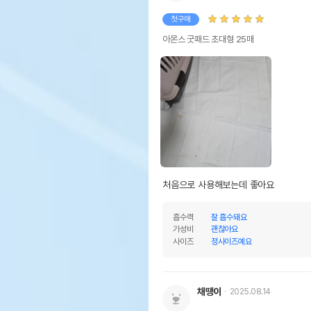
첫구매
아몬스 굿패드 초대형 25매
처음으로 사용해보는데 좋아요
흡수력
잘 흡수돼요
가성비
괜찮아요
사이즈
정사이즈예요
채땡이
2025.08.14