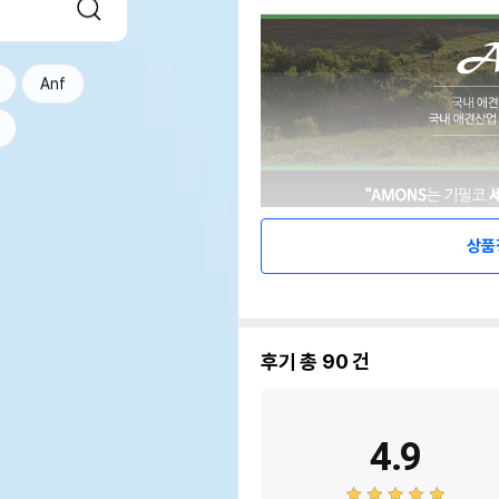
Anf
상품
후기 총
90
건
4.9