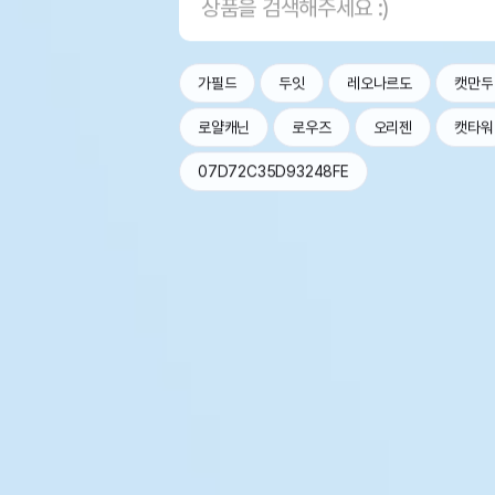
가필드
두잇
레오나르도
캣만두
로얄캐닌
로우즈
오리젠
캣타워
07D72C35D93248FE