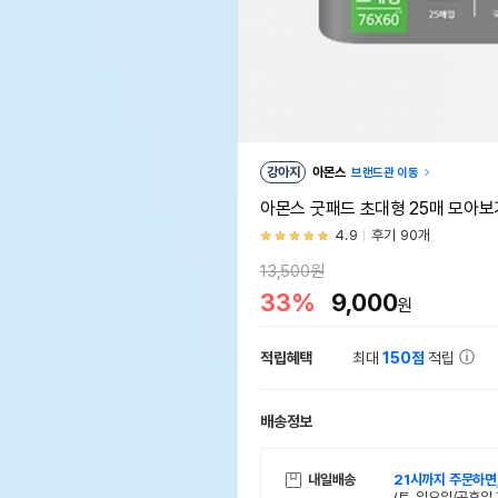
강아지
아몬스
브랜드관 이동
아몬스 굿패드 초대형 25매 모아보
4.9
후기 90개
13,500원
33%
9,000
원
적립혜택
최대
150점
적립
배송정보
내일배송
21시까지 주문하면
(토, 일요일/공휴일 