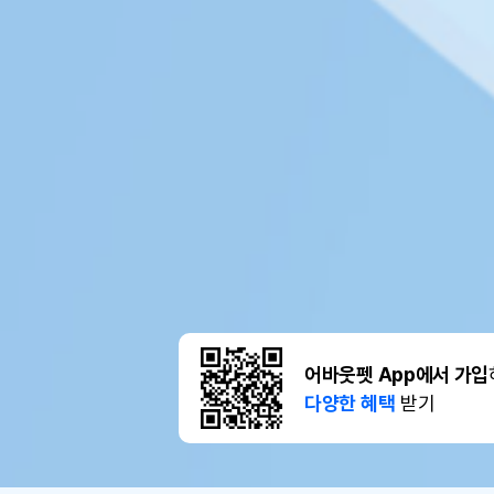
어바웃펫 App에서 가입
다양한 혜택
받기