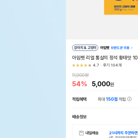
강아지 & 고양이
아임펫
브랜드관 이동
아임펫 리얼 통살의 정석 황태맛 1
4.7
후기 104개
11,000원
54%
5,000
원
적립혜택
최대
150점
적립
배송정보
내일배송
21시까지 주문하면
(토, 일요일/공휴일 