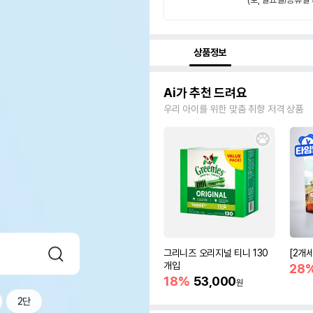
상품정보
Ai가 추천 드려요
우리 아이를 위한 맞춤 취향 저격 상품
그리니즈 오리지널 티니 130
[2개
개입
28
18%
53,000
원
2단