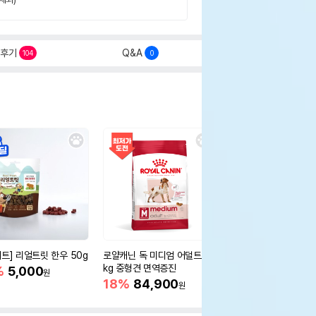
후기
Q&A
104
0
세트] 리얼트릿 한우 50g
로얄캐닌 독 미디엄 어덜트 10
오리젠 독 스몰브리드 4
kg 중형견 면역증진
%
5,000
15%
75,400
원
원
18%
84,900
원