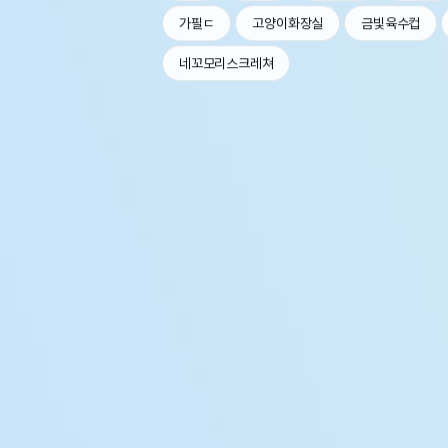
가필ㄷ
고양이화장실
금빛육수컵
네꼬모리스크레쳐