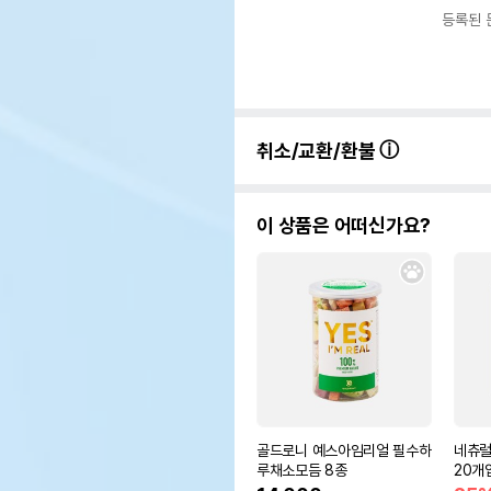
등록된 
취소/교환/환불
이 상품은 어떠신가요?
골드로니 예스아임리얼 필수하
네츄럴
루채소모듬 8종
20개