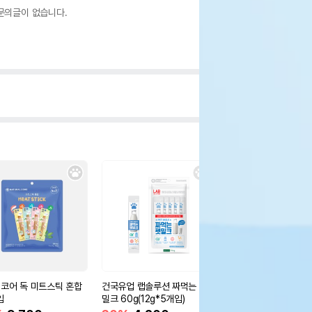
문의글이 없습니다.
코어 독 미트스틱 혼합
건국유업 랩솔루션 짜먹는 펫
덴티맥스3 덴탈껌 20
입
밀크 60g(12g*5개입)
11%
15,900
원