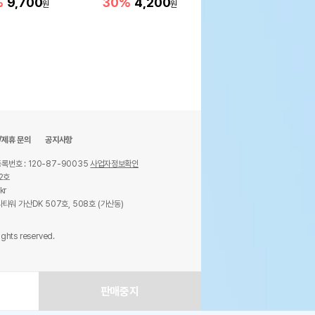
%
9,700
30%
4,200
원
원
/제휴 문의
공지사항
록번호 : 120-87-90035
사업자정보확인
2호
kr
타워 가산DK 507호, 508호 (가산동)
ights reserved.
판매중지