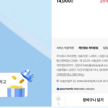
14,000
25
원
서비스 이용약관
개인정보 처리방침
입점
주식회사 어바웃펫
대표자명 : 나옥귀
사업자 등
통신판매업신고번호 : 제 2025-서울금천-238
개인정보관리자 : 김원규 hello@aboutpet.co.
서울특별시 금천구 가산디지털2로 144, 현대테라
구매안전(에스크로)서비스
© copyright (c) www.aboutpet.co.kr all r
하고
장바구니 담기
찜