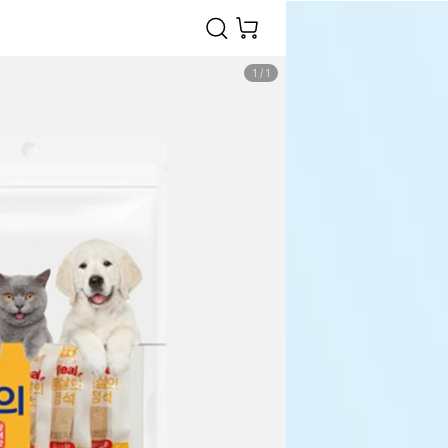
1
/
1