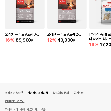
오리젠 독 피트앤트림 6kg
오리젠 독 피트앤트림 2kg
[습식캔 증정] 
니 라이트 웨이트 
16%
89,900
12%
40,900
원
원
중조절
16%
17,2
서비스 이용약관
개인정보 처리방침
입점/제휴 문의
공지사항
PC버전으로 보기
주식회사 어바웃펫
대표자명 : 나옥귀