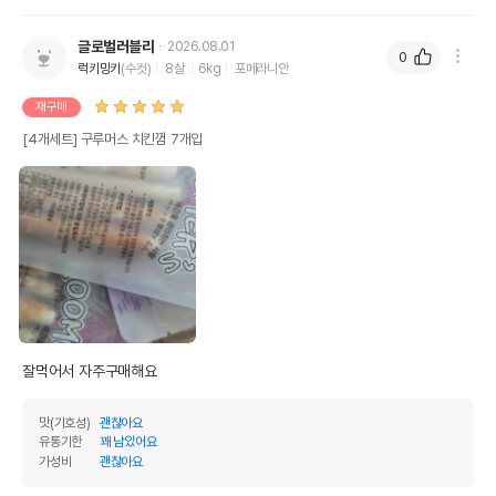
글로벌러블리
2026.08.01
0
럭키밍키
(수컷)
8살
6kg
포메라니안
재구매
[4개세트] 구루머스 치킨껌 7개입
잘먹어서 자주구매해요 
맛(기호성)
괜찮아요
유통기한
꽤 남았어요
가성비
괜찮아요