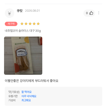
쿠킷
2026.08.01
0
재구매
네츄럴코어 슬라이스 대구 30g
이빨안좋은 강아지에게 부드러워서 좋아요
맛(기호성)
잘 먹어요
유통기한
아주 넉넉해요
가성비
최고에요