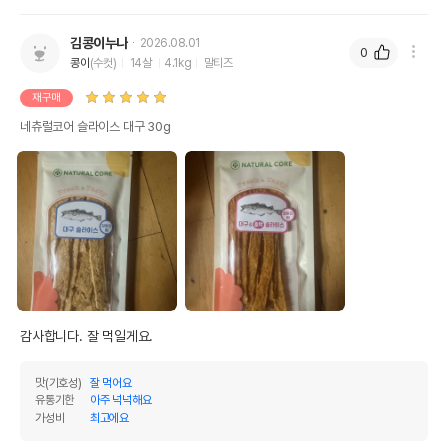
김콩이누나
2026.08.01
0
콩이
(수컷)
14살
4.1kg
말티즈
재구매
네츄럴코어 슬라이스 대구 30g
감사합니다. 잘 먹일게요. 
맛(기호성)
잘 먹어요
유통기한
아주 넉넉해요
가성비
최고에요