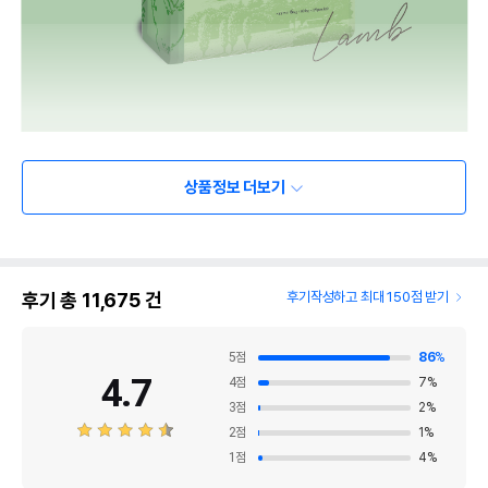
상품정보 더보기
후기 총
11,675
건
후기작성하고 최대 150점 받기
5
점
86
%
4.7
4
점
7
%
3
점
2
%
2
점
1
%
1
점
4
%