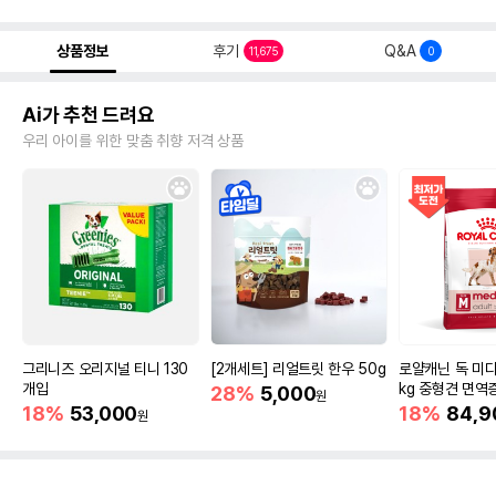
상품정보
후기
Q&A
11,675
0
Ai가 추천 드려요
우리 아이를 위한 맞춤 취향 저격 상품
그리니즈 오리지널 티니 130
[2개세트] 리얼트릿 한우 50g
로얄캐닌 독 미디
개입
kg 중형견 면역
28%
5,000
원
18%
53,000
18%
84,9
원