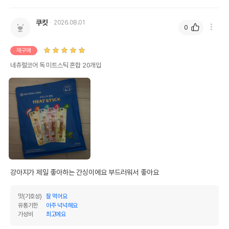
쿠킷
2026.08.01
0
재구매
네츄럴코어 독 미트스틱 혼합 20개입
강아지가 제일 좋아하는 간싱이에요 부드러워서 좋아요
맛(기호성)
잘 먹어요
유통기한
아주 넉넉해요
가성비
최고에요