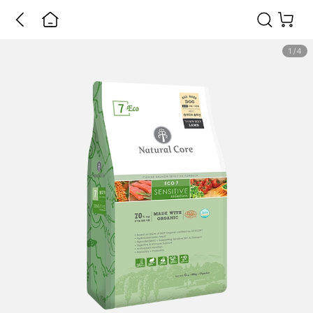
1
/
4