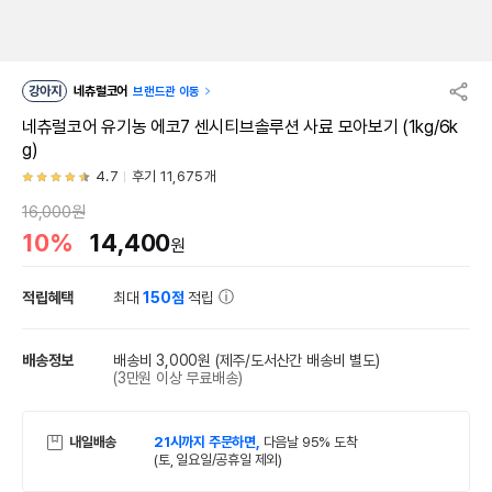
강아지
네츄럴코어
브랜드관 이동
네츄럴코어 유기농 에코7 센시티브솔루션 사료 모아보기 (1kg/6k
g)
4.7
후기 11,675개
16,000원
10%
14,400
원
적립혜택
최대
150점
적립
배송정보
배송비 3,000원
(제주/도서산간 배송비 별도)
(3만원 이상 무료배송)
내일배송
21시까지 주문하면,
다음날 95% 도착
(토, 일요일/공휴일 제외)