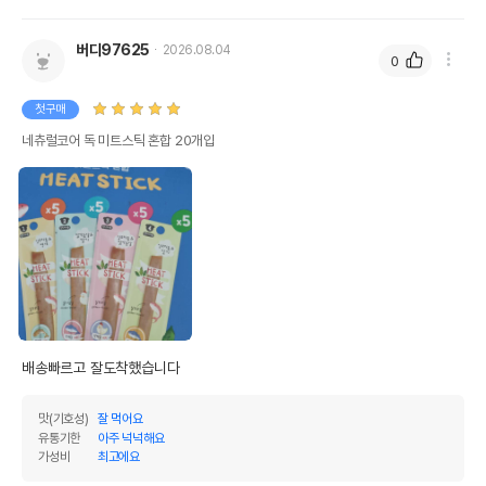
버디97625
2026.08.04
0
첫구매
네츄럴코어 독 미트스틱 혼합 20개입
배송빠르고 잘도착했습니다 
맛(기호성)
잘 먹어요
유통기한
아주 넉넉해요
가성비
최고에요