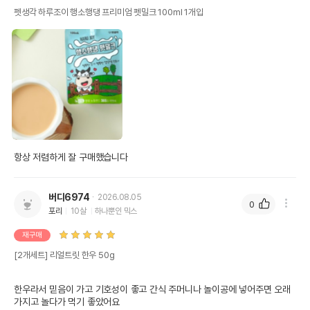
펫생각 하루조이 행소행댕 프리미엄 펫밀크 100ml 1개입
버디6974
2026.08.05
0
포리
10살
하나뿐인 믹스
재구매
[2개세트] 리얼트릿 한우 50g
한우라서 믿음이 가고 기호성이 좋고 간식 주머니나 놀이공에 넣어주면 오래 
가지고 놀다가 먹기 좋았어요