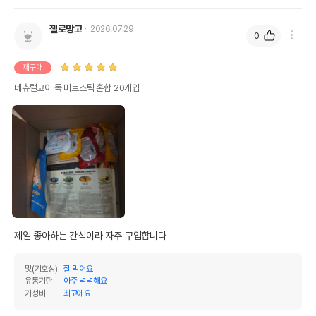
젤로망고
2026.07.29
0
재구매
네츄럴코어 독 미트스틱 혼합 20개입
상품 필수 정보
네츄럴코어 70% 유기농 에코7
품명 및 모델명
센시티브솔루션 사료 모아보기 (1kg/6kg)
법에 의한 인증,허가 등을
상세페이지 참조
받았음을 확인할수 있는
경우 그에 대한 사항
제조국 또는 원산지
대한민국
제일 좋아하는 간식이라 자주 구입합니다
제조자,수입품의 경우
㈜이레본
수입자를 함께 표기
맛(기호성)
잘 먹어요
유통기한
아주 넉넉해요
AS책임자와 전화번호
가성비
최고에요
어바웃펫//1644-9601
또는 소비자상담 관련
전화번호