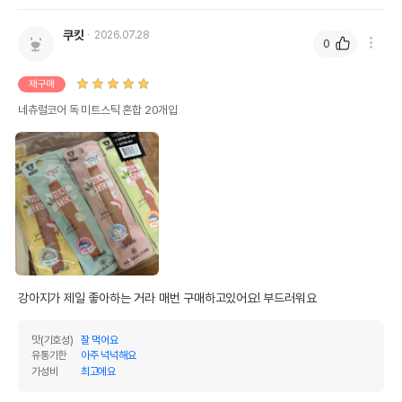
쿠킷
2026.07.28
0
재구매
네츄럴코어 독 미트스틱 혼합 20개입
강아지가 제일 좋아하는 거라 매번 구매하고있어요! 부드러워요
맛(기호성)
잘 먹어요
유통기한
아주 넉넉해요
가성비
최고에요