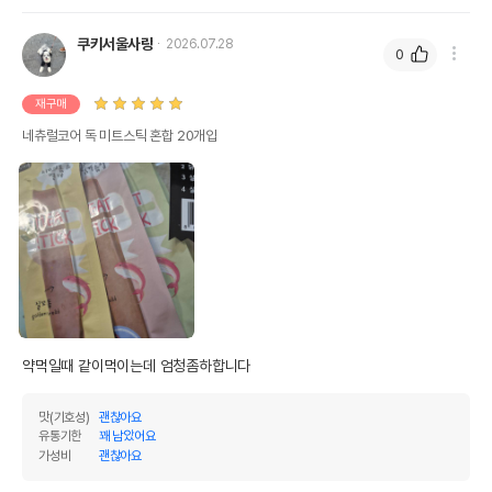
유통기한이 최소 2026.12.04이거나 그
쿠키서울사랑
2026.07.28
0
이후인 상품이 출고됩니다.
유통기한
단, 상품명에 유통기한 명시된 경우, 해당
유통기한을 따릅니다.
재구매
네츄럴코어 독 미트스틱 혼합 20개입
약먹일때 같이먹이는데 엄청좀하합니다
맛(기호성)
괜찮아요
유통기한
꽤 남았어요
가성비
괜찮아요