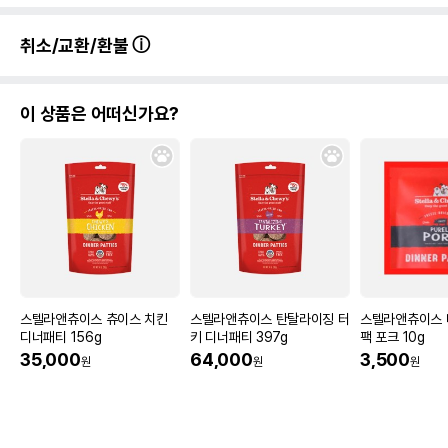
취소/교환/환불
이 상품은 어떠신가요?
스텔라앤츄이스 츄이스 치킨
스텔라앤츄이스 탄탈라이징 터
스텔라앤츄이스 
디너패티 156g
키 디너패티 397g
팩 포크 10g
35,000
64,000
3,500
원
원
원