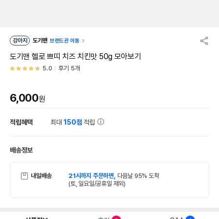
강아지
도기맨
브랜드관 이동
도기맨 헬로 쁘띠 치즈 치킨맛 50g 모아보기
5.0
후기 5개
6,000
원
적립혜택
최대
150점
적립
배송정보
내일배송
21시까지 주문하면,
다음날 95% 도착
(토, 일요일/공휴일 제외)