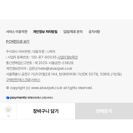
서비스 이용약관
개인정보 처리방침
입점/제휴 문의
공지사항
PC버전으로 보기
주식회사 어바웃펫
대표자명 : 나옥귀
사업자 등록번호 : 120-87-90035
사업자정보확인
통신판매업신고번호 : 제 2025-서울금천-2382호
개인정보관리자 : 김원규 hello@aboutpet.co.kr
서울특별시 금천구 가산디지털2로 144, 현대테라타워 가산DK 507호, 508호 (가산동)
구매안전(에스크로)서비스
© copyright (c) www.aboutpet.co.kr all rights reserved.
장바구니 담기
판매중지
찜
상품선택
처방사료 주문 시 확인해주세요!
쿠폰보기
적립혜택
취소/ 교환/ 환불
유통기한 임박 상품
최저가 도전 상품
AI검색
AI검색