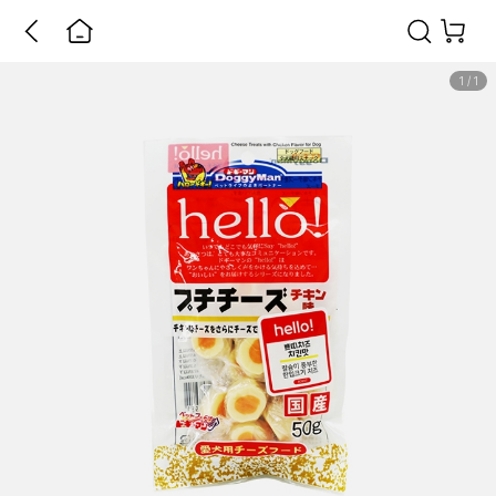
1
/
1