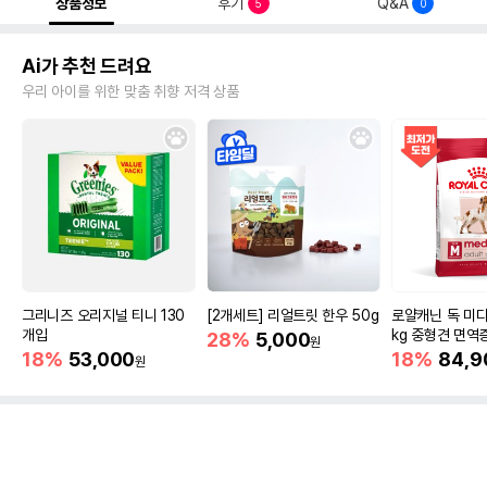
상품정보
후기
Q&A
5
0
Ai가 추천 드려요
우리 아이를 위한 맞춤 취향 저격 상품
그리니즈 오리지널 티니 130
[2개세트] 리얼트릿 한우 50g
로얄캐닌 독 미디
개입
kg 중형견 면역
28%
5,000
원
18%
53,000
18%
84,9
원