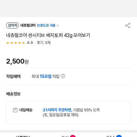
강아지
네츄럴코어
브랜드관 이동
네츄럴코어 센시티브 베지토퍼 42g 모아보기
4.9
후기 3개
2,500
원
적립혜택
최대
150점
적립
배송정보
내일배송
21시까지 주문하면,
다음날 95% 도착
(토, 일요일/공휴일 제외)