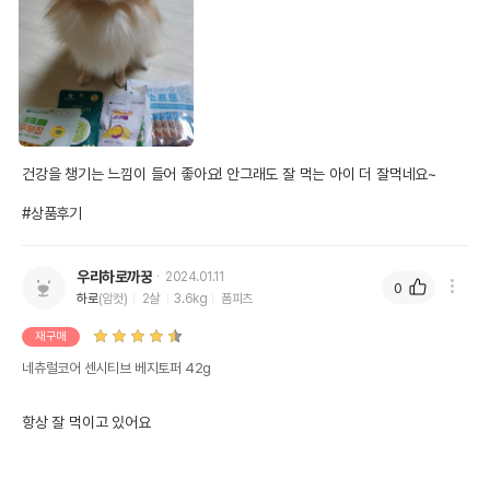
건강을 챙기는 느낌이 들어 좋아요! 안그래도 잘 먹는 아이 더 잘먹네요~

#상품후기
우리하로까꿍
2024.01.11
0
하로
(암컷)
2살
3.6kg
폼피츠
재구매
네츄럴코어 센시티브 베지토퍼 42g
항상 잘 먹이고 있어요