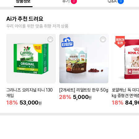
상품정보
후기
Q&A
3
0
Ai가 추천 드려요
우리 아이를 위한 맞춤 취향 저격 상품
그리니즈 오리지널 티니 130
[2개세트] 리얼트릿 한우 50g
로얄캐닌 독 미디
개입
kg 중형견 면역
28%
5,000
원
18%
53,000
18%
84,9
원