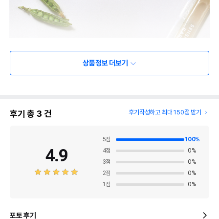
상품정보 더보기
후기 총
3
건
후기작성하고 최대 150점 받기
5
점
100
%
4.9
4
점
0
%
3
점
0
%
2
점
0
%
1
점
0
%
포토 후기