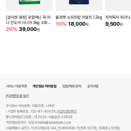
[습식캔 증정] 로얄캐닌 독 미
윌로펫 뉴트리탑 어덜트 1.2kg
까까묵자 피크닉
니 인도어 시니어 3kg 소화도
10%
18,000
9,500
원
원
움
20%
39,000
원
서비스 이용약관
개인정보 처리방침
입점/제휴 문의
공지사항
PC버전으로 보기
주식회사 어바웃펫
대표자명 : 나옥귀
사업자 등록번호 : 120-87-90035
사업자정보확인
통신판매업신고번호 : 제 2025-서울금천-2382호
개인정보관리자 : 김원규 hello@aboutpet.co.kr
서울특별시 금천구 가산디지털2로 144, 현대테라타워 가산DK 507호, 508호 (가산동)