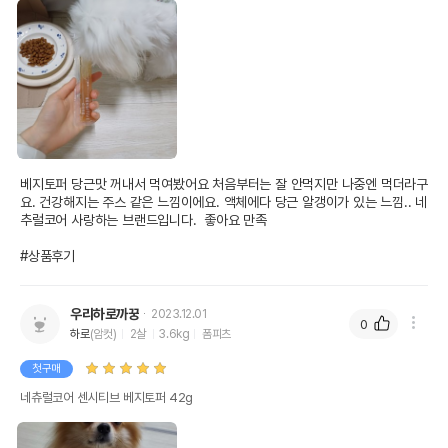
베지토퍼 당근맛 꺼내서 먹여봤어요 처음부터는 잘 안먹지만 나중엔 먹더라구
요. 건강해지는 주스 같은 느낌이에요. 액체에다 당근 알갱이가 있는 느낌.. 네
추럴코어 사랑하는 브랜드입니다.  좋아요 만족 

#상품후기
우리하로까꿍
2023.12.01
0
하로
(암컷)
2살
3.6kg
폼피츠
첫구매
네츄럴코어 센시티브 베지토퍼 42g