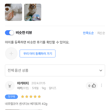
비슷한 리뷰
만족도순
최신순
아이를 등록하면 비슷한 후기를 확인할 수 있어요.
우리 아이 등록하러 가기
아키아티
2024.01.15
0
아키
(수컷)
5개월
1kg
말티즈
첫구매
네츄럴코어 센시티브 베지토퍼 42g