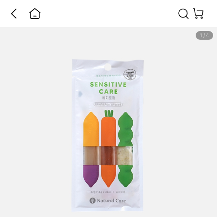
1
/
4