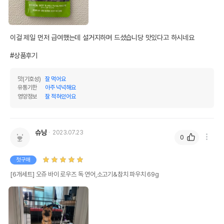
이걸 제일 먼저 급여했는데 설거지하며 드셨습니당 맛있다고 하시네요

#상품후기
맛(기호성)
잘 먹어요
유통기한
아주 넉넉해요
영양정보
잘 적혀있어요
슈냥
2023.07.23
0
첫구매
[6개세트] 오쥬 바이 로우즈 독 연어,소고기&참치 파우치 69g