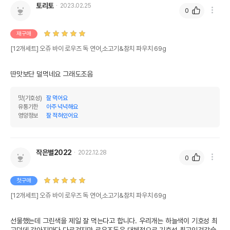
토리토
2023.02.25
0
재구매
[12개세트] 오쥬 바이 로우즈 독 연어,소고기&참치 파우치 69g
딴맛보단 덜먹네요 그래도조음
맛(기호성)
잘 먹어요
유통기한
아주 넉넉해요
영양정보
잘 적혀있어요
작은별2022
2022.12.28
0
첫구매
[12개세트] 오쥬 바이 로우즈 독 연어,소고기&참치 파우치 69g
선물했는데 그린색을 제일 잘 먹는다고 합니다. 우리개는 하늘색이 기호성 최