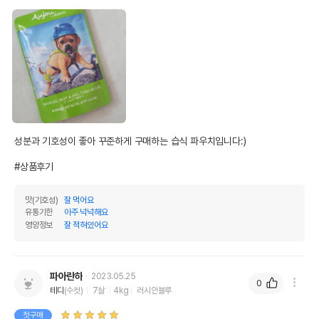
성분과 기호성이 좋아 꾸준하게 구매하는 습식 파우치입니다:)

#상품후기
맛(기호성)
잘 먹어요
유통기한
아주 넉넉해요
영양정보
잘 적혀있어요
파아란하
2023.05.25
0
테디
(수컷)
7살
4kg
러시안블루
첫구매