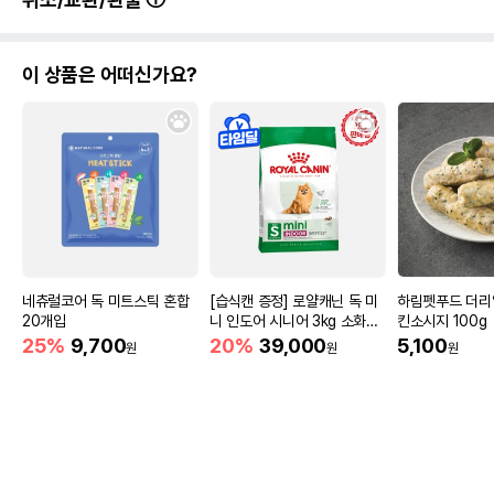
이 상품은 어떠신가요?
네츄럴코어 독 미트스틱 혼합
[습식캔 증정] 로얄캐닌 독 미
하림펫푸드 더리
20개입
니 인도어 시니어 3kg 소화도
킨소시지 100g
움
25%
9,700
20%
39,000
5,100
원
원
원