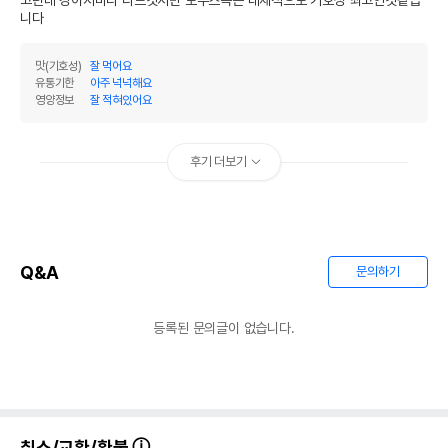
고던데 강아지마다 다르것지만 로우즈독은 대체적으로 기호성 최고인것같습
니다
맛(기호성)
잘 먹어요
유통기한
아주 넉넉해요
영양정보
잘 적혀있어요
후기 더보기
Q&A
문의하기
등록된 문의글이 없습니다.
취소/교환/환불