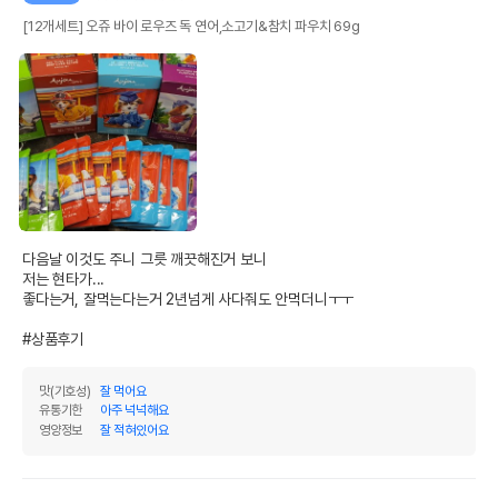
[12개세트] 오쥬 바이 로우즈 독 연어,소고기&참치 파우치 69g
다음날 이것도 주니 그릇 깨끗해진거 보니

저는 현타가...

좋다는거, 잘먹는다는거 2년넘게 사다줘도 안먹더니ㅜㅜ

#상품후기
맛(기호성)
잘 먹어요
유통기한
아주 넉넉해요
영양정보
잘 적혀있어요