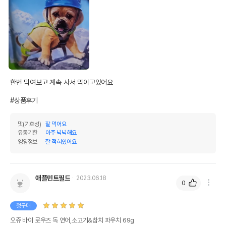
제조자,수입품의 경우
Rawz Natural Pet Food
수입자를 함께 표기
AS책임자와 전화번호
어바웃펫//1644-9601
또는 소비자상담 관련
전화번호
유통기한이 최소 2026.12.03이거나 그
이후인 상품이 출고됩니다.
한번 먹여보고 계속 사서 먹이고있어요

유통기한
단, 상품명에 유통기한 명시된 경우, 해당
유통기한을 따릅니다.
#상품후기
맛(기호성)
잘 먹어요
유통기한
아주 넉넉해요
영양정보
잘 적혀있어요
애플민트필드
2023.06.18
0
첫구매
오쥬 바이 로우즈 독 연어,소고기&참치 파우치 69g