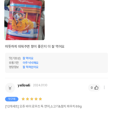
따뜻하게 데워주면 향이 좋은지 더 잘 먹어요
맛(기호성)
잘 먹어요
유통기한
아주 넉넉해요
영양정보
잘 적혀있어요
yellowli
2024.01.10
0
첫구매
[12개세트] 오쥬 바이 로우즈 독 연어,소고기&참치 파우치 69g