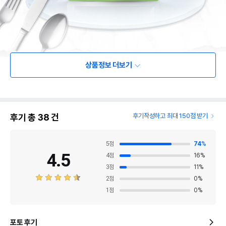
상품정보 더보기
후기 총
38
건
후기작성하고 최대 150점 받기
5
점
74
%
4.5
4
점
16
%
3
점
11
%
2
점
0
%
1
점
0
%
포토 후기