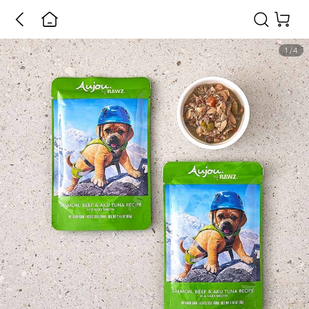
1
/
4