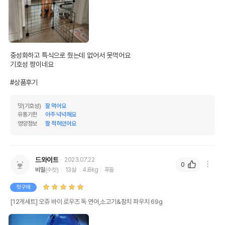
중성화하고 특식으로 줬는데 없어서 못먹어요

기호성 짱이네요

#상품후기
맛(기호성)
잘 먹어요
유통기한
아주 넉넉해요
영양정보
잘 적혀있어요
상품 필수 정보
오쥬 바이 로우즈 독 연어,소고기&참치
품명 및 모델명
파우치 69g 모아보기
드와이트
2023.07.22
0
비밀
(수컷)
13살
4.8kg
푸들
법에 의한 인증,허가 등을
상세페이지 참조
받았음을 확인할수 있는
첫구매
경우 그에 대한 사항
[12개세트] 오쥬 바이 로우즈 독 연어,소고기&참치 파우치 69g
제조국 또는 원산지
태국