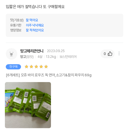
입짧은 애가 잘먹습니다 또 구매할께요
맛(기호성)
잘 먹어요
유통기한
아주 넉넉해요
영양정보
잘 적혀있어요
망고체리큰언니
2023.09.25
0
망고
(암컷)
4살
13.2kg
보스턴테리어
첫구매
[6개세트] 오쥬 바이 로우즈 독 연어,소고기&참치 파우치 69g