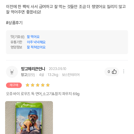
이전에 한 팩씩 사서 급여하고 잘 먹는 것들만 조금 더 쟁였어요 질리지 않고 
잘 먹어주면 좋겠네요!

#상품후기
맛(기호성)
잘 먹어요
유통기한
아주 넉넉해요
영양정보
잘 적혀있어요
망고체리큰언니
2023.09.10
0
망고
(암컷)
4살
13.2kg
보스턴테리어
재구매
오쥬 바이 로우즈 독 연어,소고기&참치 파우치 69g