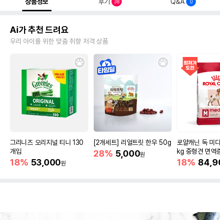
상품정보
후기
Q&A
38
0
Ai가 추천 드려요
우리 아이를 위한 맞춤 취향 저격 상품
그리니즈 오리지널 티니 130
[2개세트] 리얼트릿 한우 50g
로얄캐닌 독 미디
개입
kg 중형견 면역
28%
5,000
원
18%
53,000
18%
84,9
원