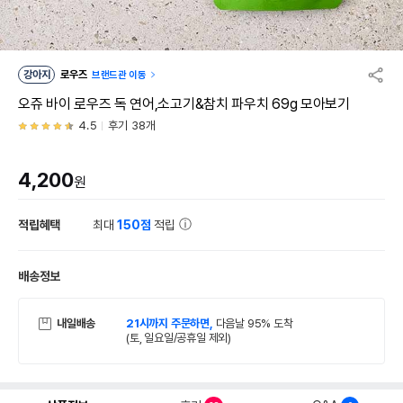
강아지
로우즈
브랜드관 이동
오쥬 바이 로우즈 독 연어,소고기&참치 파우치 69g 모아보기
4.5
후기 38개
4,200
원
적립혜택
최대
150점
적립
배송정보
내일배송
21시까지 주문하면,
다음날 95% 도착
(토, 일요일/공휴일 제외)