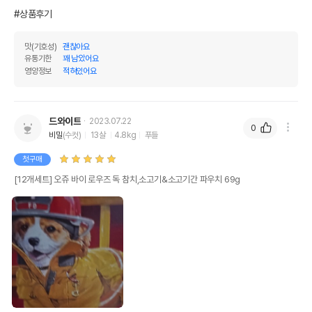
#상품후기
맛(기호성)
괜찮아요
유통기한
꽤 남았어요
영양정보
적혀있어요
드와이트
2023.07.22
0
비밀
(수컷)
13살
4.8kg
푸들
첫구매
[12개세트] 오쥬 바이 로우즈 독 참치,소고기&소고기간 파우치 69g