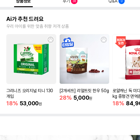
상품정보
후기
Q&A
38
0
Ai가 추천 드려요
우리 아이를 위한 맞춤 취향 저격 상품
그리니즈 오리지널 티니 130
[2개세트] 리얼트릿 한우 50g
로얄캐닌 독 미디
개입
kg 중형견 면역
28%
5,000
원
18%
53,000
18%
84,9
원