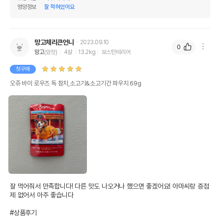
영양정보
잘 적혀있어요
망고체리큰언니
2023.09.10
0
망고
(암컷)
4살
13.2kg
보스턴테리어
첫구매
오쥬 바이 로우즈 독 참치,소고기&소고기간 파우치 69g
상품 필수 정보
오쥬 바이 로우즈 독 참치,소고기&소고기간
품명 및 모델명
파우치 69g 모아보기
법에 의한 인증,허가 등을
상세페이지 참조
받았음을 확인할수 있는
잘 먹어줘서 만족합니다! 다른 맛도 나오거나 했으면 좋겠어요! 아마씨랑 증점
경우 그에 대한 사항
제 없어서 아주 좋습니다

제조국 또는 원산지
태국
#상품후기