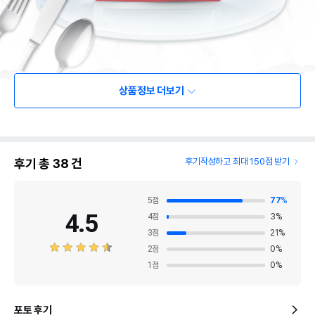
상품정보 더보기
후기 총
38
건
후기작성하고 최대 150점 받기
5
점
77
%
4.5
4
점
3
%
3
점
21
%
2
점
0
%
1
점
0
%
포토 후기