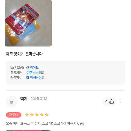
아주 맛있게 잘먹습니다
맛(기호성)
잘 먹어요
유통기한
아주 넉넉해요
영양정보
잘 적혀있어요
떡자
2025.01.13
0
재구매
오쥬 바이 로우즈 독 참치,소고기&소고기간 파우치 69g