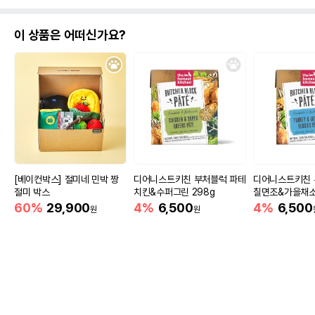
이 상품은 어떠신가요?
[베이컨박스] 절미네 민박 짱
디어니스트키친 부처블럭 파테
디어니스트키친 
절미 박스
치킨&수퍼그린 298g
칠면조&가을채소 
60%
29,900
4%
6,500
4%
6,500
원
원