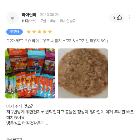
파아란하
2023.05.25
0
테디
(수컷)
7살
4kg
러시안블루
첫구매
[12개세트] 오쥬 바이 로우즈 독 참치,소고기&소고기간 파우치 69g
이거 주식 맞죠?

저 2년넘게 뭐한건지ㅜ 밥먹인다고 공들인 정성이 얼마인데 이거 주니깐 바로 
해치웠어요

냉동실도 터질것같은데...
