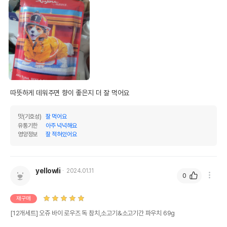
따뜻하게 데워주면 향이 좋은지 더 잘 먹어요
맛(기호성)
잘 먹어요
유통기한
아주 넉넉해요
영양정보
잘 적혀있어요
yellowli
2024.01.11
0
재구매
[12개세트] 오쥬 바이 로우즈 독 참치,소고기&소고기간 파우치 69g