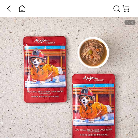
1
/
4