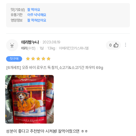
제조자,수입품의 경우
Rawz Natural Pet Food
수입자를 함께 표기
맛(기호성)
잘 먹어요
유통기한
아주 넉넉해요
AS책임자와 전화번호
영양정보
잘 적혀있어요
어바웃펫//1644-9601
또는 소비자상담 관련
전화번호
유통기한이 최소 2026.12.03이거나 그
테리짱누나
2023.08.19
0
이후인 상품이 출고됩니다.
테리
(수컷)
1살
13kg
아메리칸코카스파니엘
유통기한
단, 상품명에 유통기한 명시된 경우, 해당
유통기한을 따릅니다.
첫구매
[6개세트] 오쥬 바이 로우즈 독 참치,소고기&소고기간 파우치 69g
성분이 좋다고 추천받아 시켜봄! 잘먹어줬으면 ㅎㅎ
