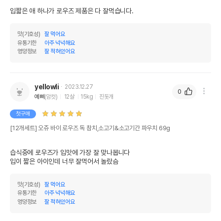
입짧은 애 하나가 로우즈 제품은 다 잘먹습니다.
맛(기호성)
잘 먹어요
유통기한
아주 넉넉해요
영양정보
잘 적혀있어요
yellowli
2023.12.27
0
예삐
(암컷)
12살
15kg
진돗개
첫구매
[12개세트] 오쥬 바이 로우즈 독 참치,소고기&소고기간 파우치 69g
습식중에 로우즈가 입맛에 가장 잘 맞나봅니다

입이 짧은 아이인데 너무 잘먹어서 놀랐슴
맛(기호성)
잘 먹어요
유통기한
아주 넉넉해요
영양정보
잘 적혀있어요