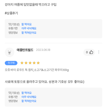
강아지 여름에 입맛없을때 먹으라고 구입

#상품후기
맛(기호성)
잘 먹어요
유통기한
아주 넉넉해요
영양정보
잘 적혀있어요
애플민트필드
2023.06.18
0
첫구매
오쥬 바이 로우즈 독 참치,소고기&소고기간 파우치 69g
사료에 토핑으로 올려주고 있어요. 성분과 기호성 모두 좋아요:)
맛(기호성)
잘 먹어요
유통기한
아주 넉넉해요
영양정보
잘 적혀있어요