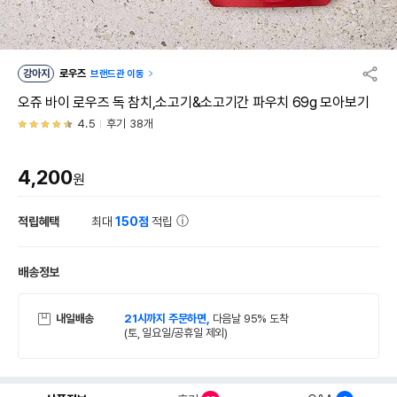
강아지
로우즈
브랜드관 이동
오쥬 바이 로우즈 독 참치,소고기&소고기간 파우치 69g 모아보기
4.5
후기 38개
4,200
원
적립혜택
최대
150점
적립
배송정보
내일배송
21시까지 주문하면,
다음날 95% 도착
(토, 일요일/공휴일 제외)