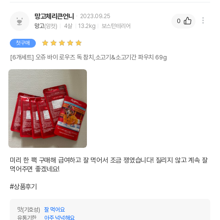
망고체리큰언니
2023.09.25
0
망고
(암컷)
4살
13.2kg
보스턴테리어
첫구매
[6개세트] 오쥬 바이 로우즈 독 참치,소고기&소고기간 파우치 69g
미리 한 팩 구매해 급여하고 잘 먹어서 조금 쟁였습니다! 질리지 않고 계속 잘 
먹어주면 좋겠네요!

#상품후기
맛(기호성)
잘 먹어요
유통기한
아주 넉넉해요