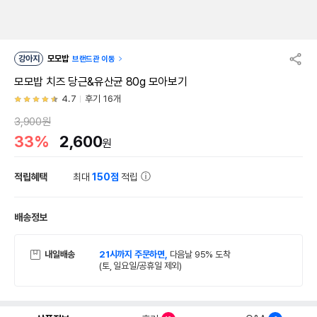
강아지
모모밥
브랜드관 이동
모모밥 치즈 당근&유산균 80g 모아보기
4.7
후기 16개
3,900원
33%
2,600
원
적립혜택
최대
150점
적립
배송정보
내일배송
21시까지 주문하면,
다음날 95% 도착
(토, 일요일/공휴일 제외)