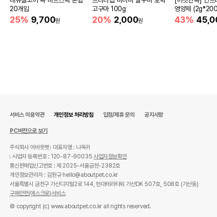
네츄럴코어 독 미트스틱 혼합
브리더랩 미니미 달구마 호박
[어펫단독] 인트
20개입
고구마 100g
영양제 (2g*200
25%
9,700
20%
2,000
43%
45,0
원
원
서비스 이용약관
개인정보 처리방침
입점/제휴 문의
공지사항
PC버전으로 보기
주식회사 어바웃펫
대표자명 : 나옥귀
사업자 등록번호 : 120-87-90035
사업자정보확인
통신판매업신고번호 : 제 2025-서울금천-2382호
개인정보관리자 : 김원규 hello@aboutpet.co.kr
서울특별시 금천구 가산디지털2로 144, 현대테라타워 가산DK 507호, 508호 (가산동)
구매안전(에스크로)서비스
© copyright (c) www.aboutpet.co.kr all rights reserved.