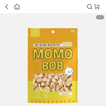
1
/
1