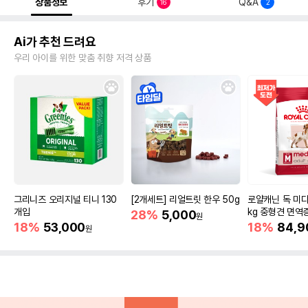
상품정보
후기
Q&A
16
2
Ai가 추천 드려요
우리 아이를 위한 맞춤 취향 저격 상품
그리니즈 오리지널 티니 130
[2개세트] 리얼트릿 한우 50g
로얄캐닌 독 미디
개입
kg 중형견 면역
28%
5,000
원
18%
53,000
18%
84,9
원