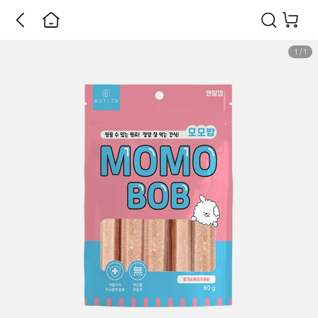
1
/
1