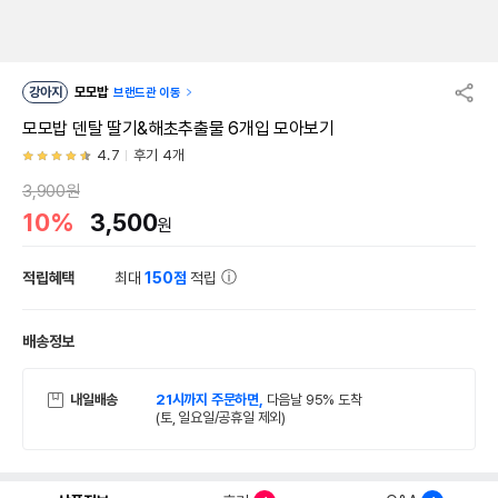
강아지
모모밥
브랜드관 이동
모모밥 덴탈 딸기&해초추출물 6개입 모아보기
4.7
후기 4개
3,900원
10%
3,500
원
적립혜택
최대
150점
적립
배송정보
내일배송
21시까지 주문하면,
다음날 95% 도착
(토, 일요일/공휴일 제외)