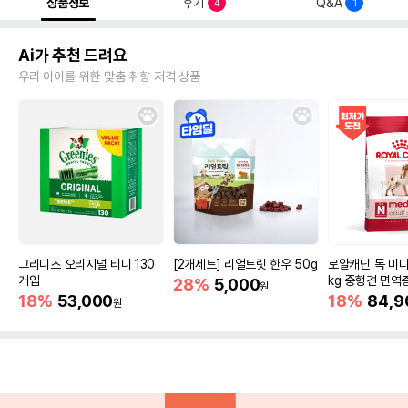
상품정보
후기
Q&A
4
1
Ai가 추천 드려요
우리 아이를 위한 맞춤 취향 저격 상품
그리니즈 오리지널 티니 130
[2개세트] 리얼트릿 한우 50g
로얄캐닌 독 미디
개입
kg 중형견 면역
28%
5,000
원
18%
53,000
18%
84,9
원