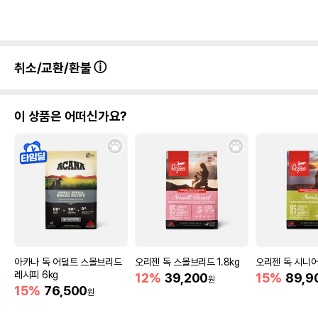
취소/교환/환불
이 상품은 어떠신가요?
아카나 독 어덜트 스몰브리드
오리젠 독 스몰브리드 1.8kg
오리젠 독 시니어
레시피 6kg
12%
39,200
15%
89,9
원
15%
76,500
원