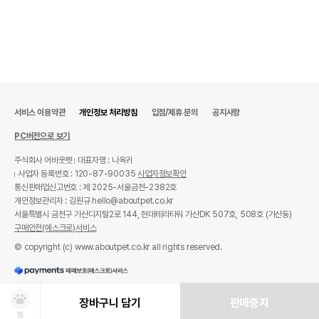
서비스 이용약관
개인정보 처리방침
입점/제휴 문의
공지사항
PC버전으로 보기
주식회사 어바웃펫
대표자명 : 나옥귀
사업자 등록번호 : 120-87-90035
사업자정보확인
통신판매업신고번호 : 제 2025-서울금천-2382호
개인정보관리자 : 김원규 hello@aboutpet.co.kr
서울특별시 금천구 가산디지털2로 144, 현대테라타워 가산DK 507호, 508호 (가산동)
구매안전(에스크로)서비스
© copyright (c) www.aboutpet.co.kr all rights reserved.
장바구니 담기
판매중지
찜