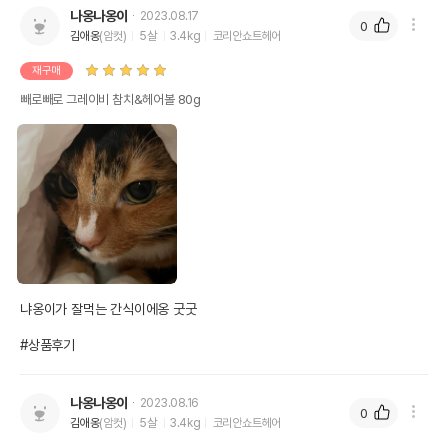
나옹나옹이
2023.08.17
0
김애옹
(암컷)
5살
3.4kg
코리안쇼트헤어
재구매
빼로빼로 그레이비 참치&헤어볼 80g
냐옹이가 잘먹는 간식이에옹 굿굿

#상품후기
나옹나옹이
2023.08.16
0
김애옹
(암컷)
5살
3.4kg
코리안쇼트헤어