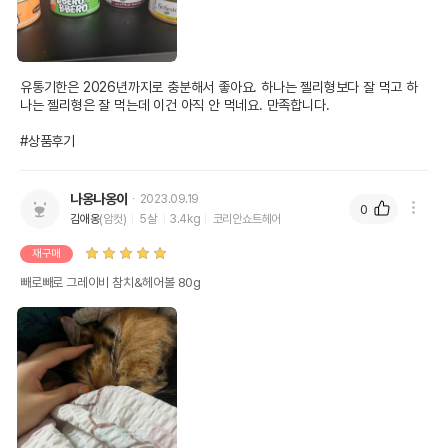
유통기한은 2026년까지로 충분해서 좋아요. 하나는 젤리형보다 잘 먹고 하
나는 젤리형은 잘 먹는데 이건 아직 안 먹네요. 만족합니다.

#상품후기
나옹나옹이
2023.09.19
0
김애옹
(암컷)
5살
3.4kg
코리안쇼트헤어
재구매
빼로빼로 그레이비 참치&헤어볼 80g