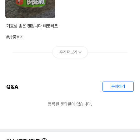
상품 필수 정보
기호성 좋은 캔입니다 빼로빼로 

빼로빼로 그레이비 참치&헤어볼 80g
품명 및 모델명
#상품후기
모아보기
법에 의한 인증,허가 등을
후기 더보기
상세페이지 참조
받았음을 확인할수 있는
경우 그에 대한 사항
제조국 또는 원산지
태국
제조자,수입품의 경우
Q&A
(주) 그린펫
문의하기
수입자를 함께 표기
AS책임자와 전화번호
등록된 문의글이 없습니다.
어바웃펫//1644-9601
또는 소비자상담 관련
전화번호
유통기한이 최소 2026.12.06이거나 그
이후인 상품이 출고됩니다.
유통기한
단, 상품명에 유통기한 명시된 경우, 해당