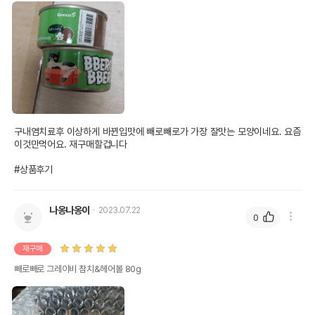
구내염치료후 이상하게 바뀐입맛에 빼로빼로가 가장 잘맛는 모양이네요. 요즘 
이것만먹어요. 재구매할겁니다 

#상품후기
나옹나옹이
2023.07.22
0
재구매
빼로빼로 그레이비 참치&헤어볼 80g