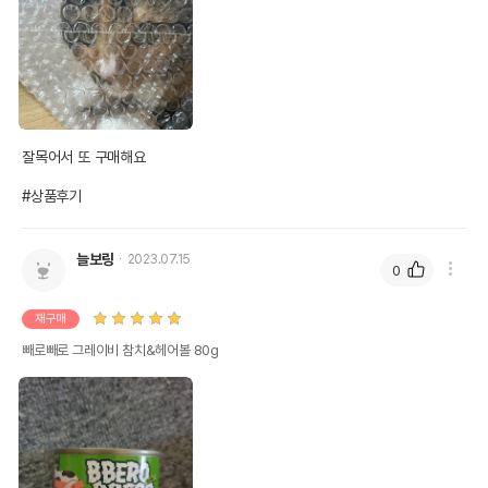
잘목어서 또 구매해요

#상품후기
늘보링
2023.07.15
0
재구매
빼로빼로 그레이비 참치&헤어볼 80g