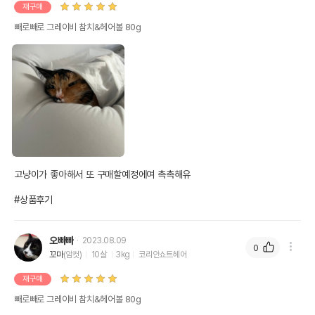
재구매
빼로빼로 그레이비 참치&헤어볼 80g
고냥이가 좋아해서 또 구매할예정에여 촉촉해유

#상품후기
오빠빠
2023.08.09
0
꼬마
(암컷)
10살
3kg
코리안쇼트헤어
재구매
빼로빼로 그레이비 참치&헤어볼 80g