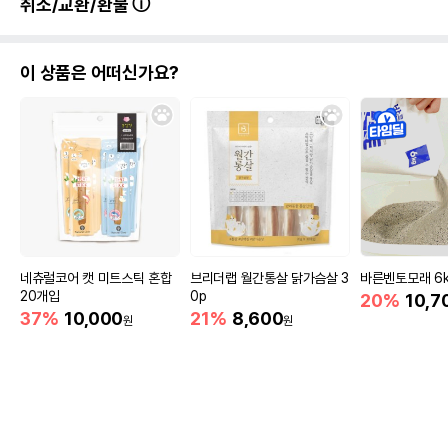
유통기한을 따릅니다.
취소/교환/환불
이 상품은 어떠신가요?
네츄럴코어 캣 미트스틱 혼합
브리더랩 월간통살 닭가슴살 3
바른벤토모래 6k
20개입
0p
20%
10,7
37%
10,000
21%
8,600
원
원