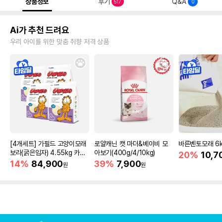
상품정보
후기
Q&A
517
0
Ai가 추천 드려요
우리 아이를 위한 맞춤 취향 저격 상품
[4개세트] 가필드 고양이모래
로얄캐닌 캣 마더&베이비 모
바른벤토모래 6
보라(굵은입자) 4.55kg 카사
아보기(400g/4/10kg)
20%
10,7
바모래
14%
84,900
39%
7,900
원
원