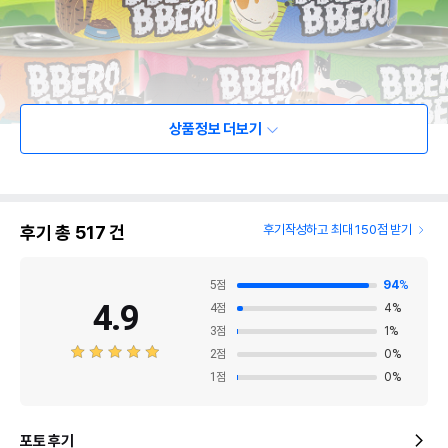
상품정보 더보기
후기 총
517
건
후기작성하고 최대 150점 받기
5
점
94
%
4.9
4
점
4
%
3
점
1
%
2
점
0
%
1
점
0
%
포토 후기