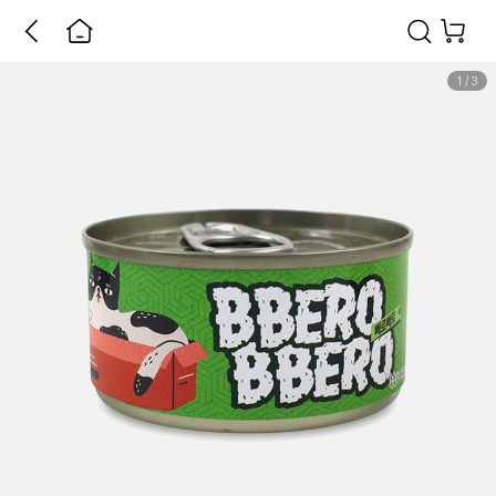
1
/
3