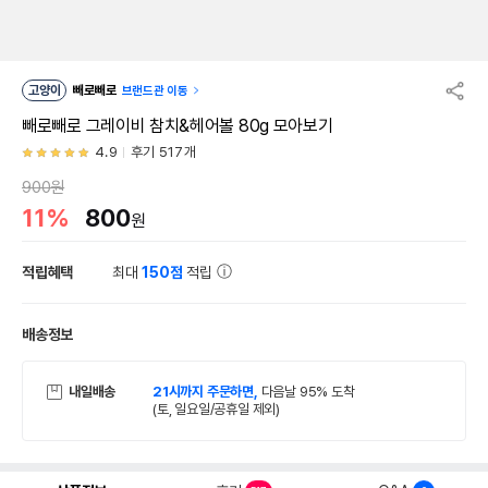
고양이
빼로빼로
브랜드관 이동
빼로빼로 그레이비 참치&헤어볼 80g 모아보기
4.9
후기 517개
900원
11%
800
원
적립혜택
최대
150점
적립
배송정보
내일배송
21시까지 주문하면,
다음날 95% 도착
(토, 일요일/공휴일 제외)