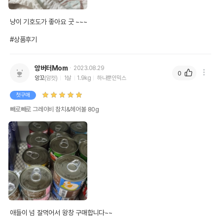
냥이 기호도가 좋아요 굿 ~~~

#상품후기
앙버터Mom
2023.08.29
0
앙꼬
(암컷)
1살
1.9kg
하나뿐인믹스
첫구매
빼로빼로 그레이비 참치&헤어볼 80g
애들이 넘 잘먹어서 왕창 구매합니다~~
