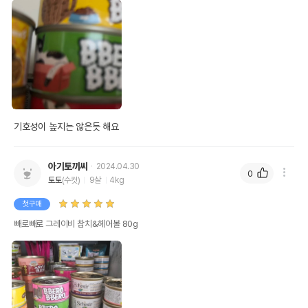
기호성이 높지는 않은듯 해요
아기토끼씨
2024.04.30
0
토토
(수컷)
9살
4kg
첫구매
빼로빼로 그레이비 참치&헤어볼 80g