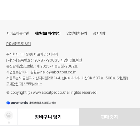
서비스 이용약관
개인정보 처리방침
입점/제휴 문의
공지사항
PC버전으로 보기
주식회사 어바웃펫
대표자명 : 나옥귀
사업자 등록번호 : 120-87-90035
사업자정보확인
통신판매업신고번호 : 제 2025-서울금천-2382호
개인정보관리자 : 김원규 hello@aboutpet.co.kr
서울특별시 금천구 가산디지털2로 144, 현대테라타워 가산DK 507호, 508호 (가산동)
구매안전(에스크로)서비스
© copyright (c) www.aboutpet.co.kr all rights reserved.
장바구니 담기
판매중지
찜
상품선택
처방사료 주문 시 확인해주세요!
쿠폰보기
적립혜택
취소/ 교환/ 환불
유통기한 임박 상품
최저가 도전 상품
AI검색
AI검색