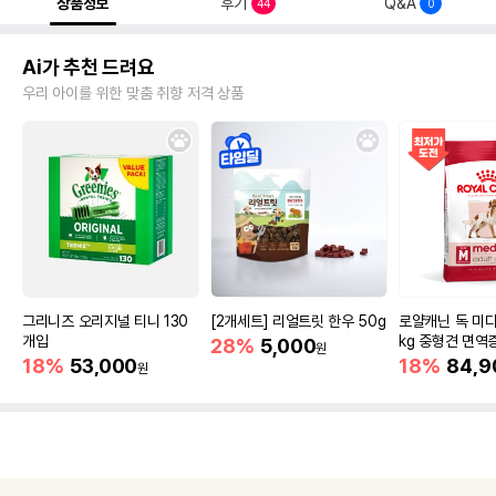
상품정보
후기
Q&A
44
0
Ai가 추천 드려요
우리 아이를 위한 맞춤 취향 저격 상품
그리니즈 오리지널 티니 130
[2개세트] 리얼트릿 한우 50g
로얄캐닌 독 미디
개입
kg 중형견 면역
28%
5,000
원
18%
53,000
18%
84,9
원