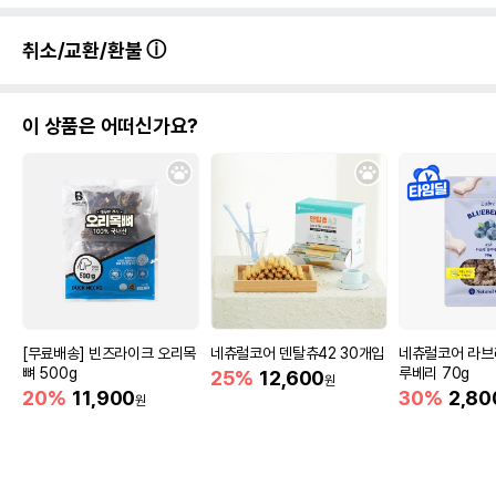
취소/교환/환불
이 상품은 어떠신가요?
[무료배송] 빈즈라이크 오리목
네츄럴코어 덴탈츄42 30개입
네츄럴코어 라브
뼈 500g
루베리 70g
25%
12,600
원
20%
11,900
30%
2,80
원