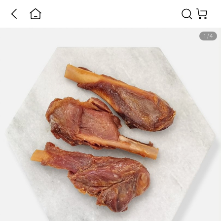
1
/
4