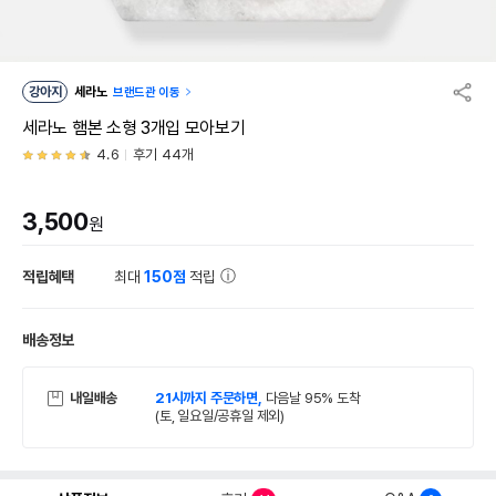
강아지
세라노
브랜드관 이동
세라노 햄본 소형 3개입 모아보기
4.6
후기 44개
3,500
원
적립혜택
최대
150점
적립
배송정보
내일배송
21시까지 주문하면,
다음날 95% 도착
(토, 일요일/공휴일 제외)