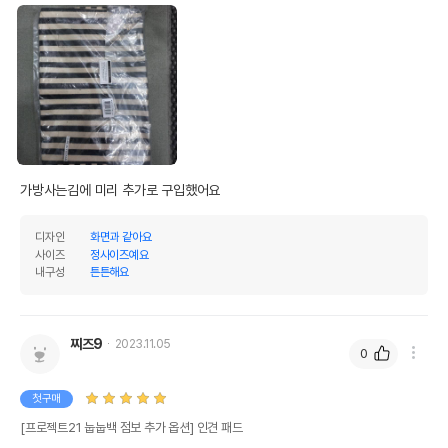
가방사는김에 미리 추가로 구입했어요
디자인
화면과 같아요
사이즈
정사이즈예요
내구성
튼튼해요
찌즈9
2023.11.05
0
첫구매
[프로젝트21 눕눕백 점보 추가 옵션] 인견 패드