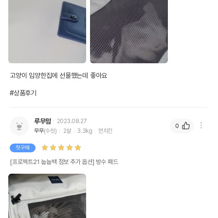
고양이 입양한집에 선물했는데 좋아요

#상품후기
루무맘
2023.08.27
0
무무
(수컷)
2살
3.3kg
먼치킨
첫구매
[프로젝트21 눕눕백 점보 추가 옵션] 방수 패드