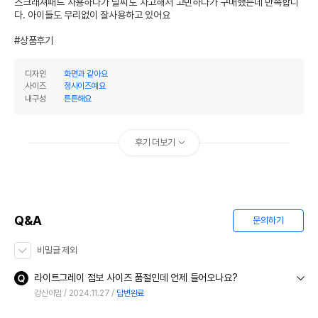
스크래쳐패드 사용하다가 날씨도 차고해서 고민하다가 구매했는데 만족합니
다. 아이들도 무리없이 잘사용하고 있어요

#상품후기
디자인
화면과 같아요
사이즈
정사이즈예요
내구성
튼튼해요
후기 더보기
Q&A
문의하기
비밀글 제외
라이트그레이 점보 사이즈 품절인데 언제 들어오나요?
강산이맘
2024.11.27
답변완료