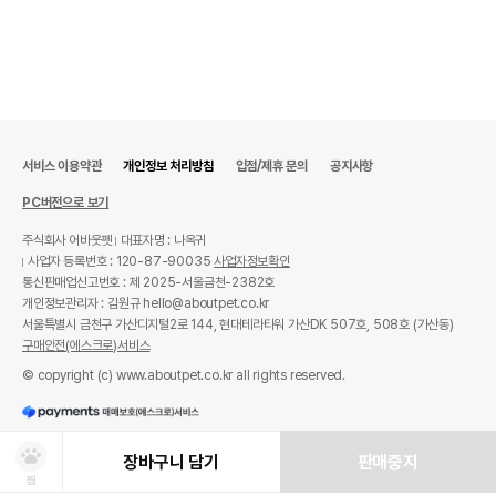
서비스 이용약관
개인정보 처리방침
입점/제휴 문의
공지사항
PC버전으로 보기
주식회사 어바웃펫
대표자명 : 나옥귀
사업자 등록번호 : 120-87-90035
사업자정보확인
통신판매업신고번호 : 제 2025-서울금천-2382호
개인정보관리자 : 김원규 hello@aboutpet.co.kr
서울특별시 금천구 가산디지털2로 144, 현대테라타워 가산DK 507호, 508호 (가산동)
구매안전(에스크로)서비스
© copyright (c) www.aboutpet.co.kr all rights reserved.
장바구니 담기
판매중지
찜