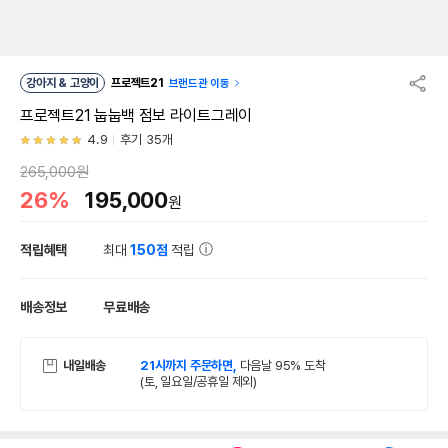
강아지 & 고양이
프로젝트21
브랜드관 이동
프로젝트21 눕눕백 점보 라이트그레이
4.9
후기 35개
265,000원
26%
195,000
원
적립혜택
최대
150점
적립
배송정보
무료배송
내일배송
21시까지 주문하면,
다음날 95% 도착
(토, 일요일/공휴일 제외)