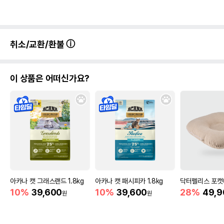
취소/교환/환불
이 상품은 어떠신가요?
아카나 캣 그래스랜드 1.8kg
아카나 캣 패시피카 1.8kg
닥터펠리스 포캣
10%
39,600
10%
39,600
28%
49,9
원
원