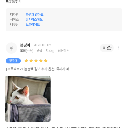
#상품후기
디자인
화면과 같아요
사이즈
정사이즈예요
내구성
보통이에요
봄냥이
2023.03.02
0
볼리
(수컷)
6살
5.4kg
데본렉스
첫구매
[프로젝트21 눕눕백 점보 추가 옵션] 극세사 패드