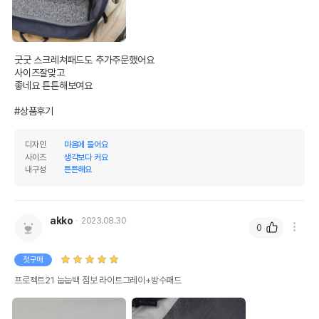
굿굿 스크레쳐패드도 추가주문했어요

사이즈잘맞고

좋네요 튼튼해보여요

#상품후기
디자인
마음에 들어요
사이즈
생각보다 커요
내구성
튼튼해요
akko
2023.08.30
0
첫구매
프로젝트21 눕눕백 점보 라이트그레이+방수패드