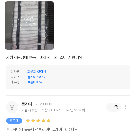
가방사는김에 여름대비해서 미리 같이 사놨어요
디자인
화면과 같아요
사이즈
정사이즈예요
내구성
보통이에요
동랴리
2023.10.13
0
마롱이
(수컷)
2살
6.8kg
코리안쇼트헤어
첫구매
프로젝트21 눕눕백 점보 라이트그레이+방수패드