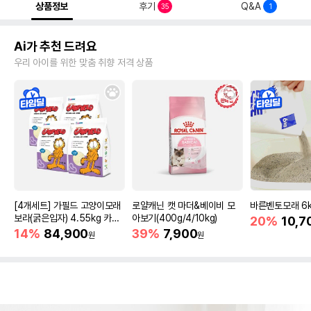
상품정보
후기
Q&A
35
1
Ai가 추천 드려요
우리 아이를 위한 맞춤 취향 저격 상품
[4개세트] 가필드 고양이모래
로얄캐닌 캣 마더&베이비 모
바른벤토모래 6
보라(굵은입자) 4.55kg 카사
아보기(400g/4/10kg)
20%
10,7
바모래
14%
84,900
39%
7,900
원
원