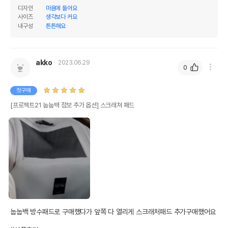
디자인
마음에 들어요
사이즈
생각보다 커요
내구성
튼튼해요
akko
2023.06.29
0
첫구매
[프로젝트21 눕눕백 점보 추가 옵션] 스크래쳐 패드
눕눕백 방수패드로 구매했다가 앞쪽 다 열리게 스크래처패드 추가구매했어요
