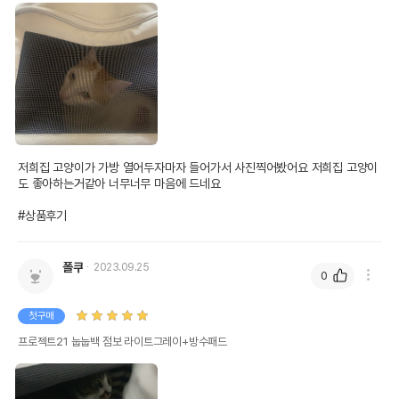
저희집 고양이가 가방 열어두자마자 들어가서 사진찍어봤어요 저희집 고양이
도 좋아하는거같아 너무너무 마음에 드네요

#상품후기
폴쿠
2023.09.25
0
첫구매
프로젝트21 눕눕백 점보 라이트그레이+방수패드