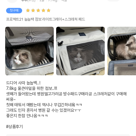
첫구매
프로젝트21 눕눕백 점보 라이트그레이+스크래쳐 패드
드디어 사따 눕눕백..!

7.8kg 울큰아덜을 위한 점보..!!!

셋째가 들어왔는데 병원델고가려공 방수패드구매라공 스크래처같이 구매해
써용~ 

첫째 태워서 매봤는데 역시나 무겁긴하네욬ㅋㅋ

그래도 인자 혼자서 병원 갈 수는 있겠어요ㅜㅜ

좋은지 한참 안나옴ㅋㅋㅋ

#상품후기