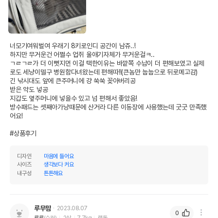
너모기여워벌여 우래기 8키로인디 공간이 남쥬..!

하지만 무거운건 어쩔수 업쥐 울애기자체가 무거운걸ㅋ..

ㄱㄹㄱㄹ가 더 이뻣지먼 이걸 택한이유는 바깥쪽 수납이 더 편해보였고 실제
로도 세냥이델구 병원함다녀왔는데 편해따!!(큰놈만 눕눕으로 뒤로메고감) 

긴 낚시대도 앞에 큰주머니에 걍 쑥쑥 꽂아버리공

받은 약도 넣공 

지갑도 옆주머니에 넣을수 있고 넘 편해서 좋았음! 

방수패드는 셋째아가냥때문에 산거라 다른 이동장에 사용했는데 굿굿 만족했
어요! 

#상품후기
디자인
마음에 들어요
사이즈
생각보다 커요
내구성
튼튼해요
루무맘
2023.08.07
0
루루
(수컷)
2살
7.7kg
랙돌