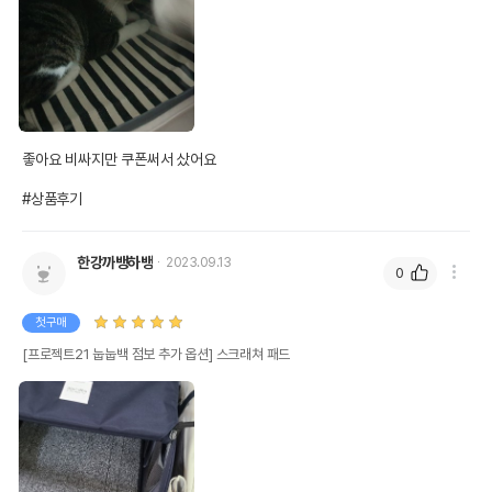
좋아요 비싸지만 쿠폰써서 샀어요

#상품후기
한강까뱅하뱅
2023.09.13
0
첫구매
[프로젝트21 눕눕백 점보 추가 옵션] 스크래쳐 패드