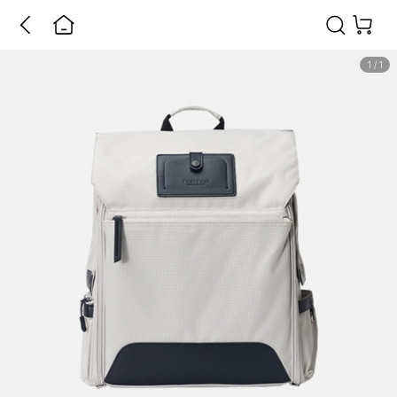
1
/
1