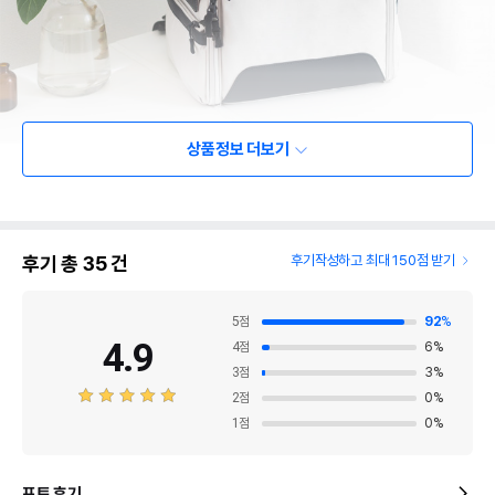
상품정보 더보기
후기 총
35
건
후기작성하고 최대 150점 받기
5
점
92
%
4.9
4
점
6
%
3
점
3
%
2
점
0
%
1
점
0
%
포토 후기