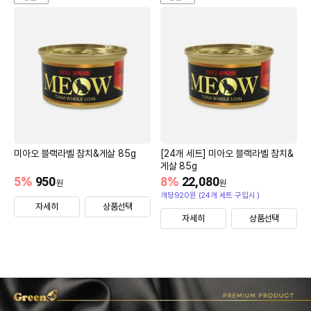
미아오 블랙라벨 참치&게살 85g
[24개 세트] 미아오 블랙라벨 참치&
게살 85g
5
%
950
8
%
22,080
원
원
개당920원 (24개 세트 구입시 )
자세히
상품선택
자세히
상품선택