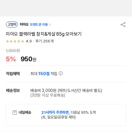
고양이
미아오
브랜드관 이동
미아오 블랙라벨 참치&게살 85g 모아보기
4.9
후기 256개
1,000원
5%
950
원
적립혜택
최대
150점
적립
배송정보
배송비 3,000원
(제주/도서산간 배송비 별도)
(3만원 이상 무료배송)
내일배송
21시까지 주문하면,
다음날 95% 도착
(토, 일요일/공휴일 제외)