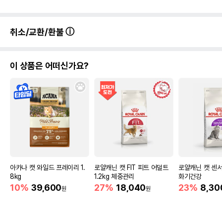
취소/교환/환불
이 상품은 어떠신가요?
아카나 캣 와일드 프레이리 1.
로얄캐닌 캣 FIT 피트 어덜트
로얄캐닌 캣 센서
8kg
1.2kg 체중관리
화기건강
10%
39,600
27%
18,040
23%
8,30
원
원