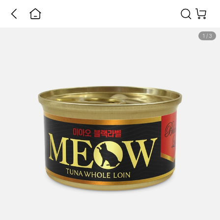
1
/
3