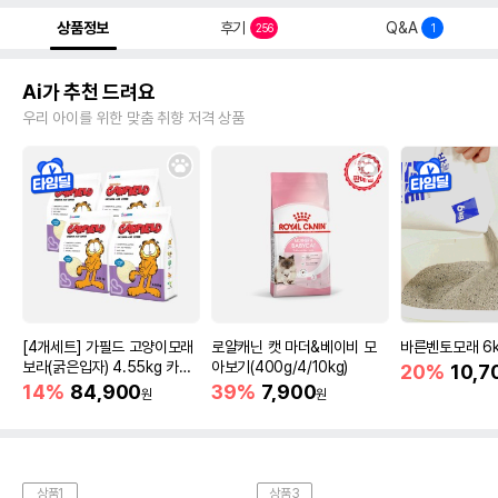
상품정보
후기
Q&A
256
1
Ai가 추천 드려요
우리 아이를 위한 맞춤 취향 저격 상품
[4개세트] 가필드 고양이모래
로얄캐닌 캣 마더&베이비 모
바른벤토모래 6
보라(굵은입자) 4.55kg 카사
아보기(400g/4/10kg)
20%
10,7
바모래
14%
84,900
39%
7,900
원
원
상품1
상품3