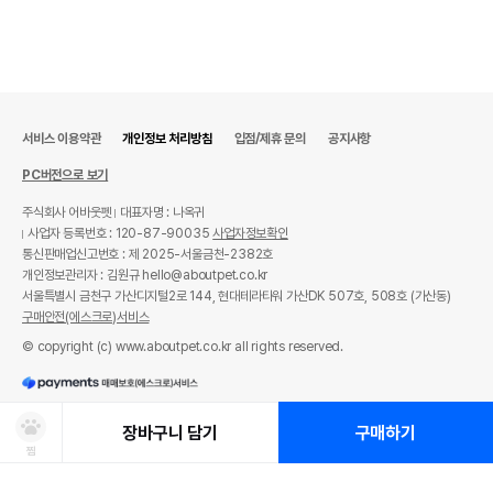
서비스 이용약관
개인정보 처리방침
입점/제휴 문의
공지사항
PC버전으로 보기
주식회사 어바웃펫
대표자명 : 나옥귀
사업자 등록번호 : 120-87-90035
사업자정보확인
통신판매업신고번호 : 제 2025-서울금천-2382호
개인정보관리자 : 김원규 hello@aboutpet.co.kr
서울특별시 금천구 가산디지털2로 144, 현대테라타워 가산DK 507호, 508호 (가산동)
구매안전(에스크로)서비스
© copyright (c) www.aboutpet.co.kr all rights reserved.
장바구니 담기
구매하기
찜