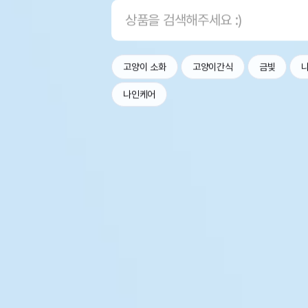
고양이 소화
고양이간식
금빛
나인케어