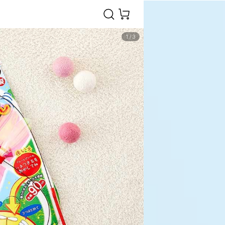
1
/
3