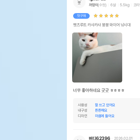
까망이
(수컷)
6살
5.5kg
코리
첫구매
펫츠루트 카샤카샤 붕붕 와이어 낚시대
너무 좋아하네요 굿굿 ㅎㅎㅎㅎ
사용성
잘 쓰고 있어요
내구성
튼튼해요
디자인
마음에 들어요
버디62396
2026.02.01