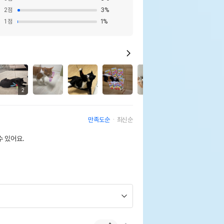
2
점
3
%
1
점
1
%
33
2
만족도순
최신순
 있어요.