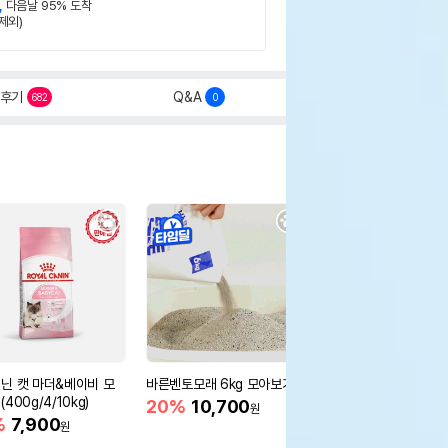
,
다음날 95% 도착
제외)
후기
Q&A
682
0
닌 캣 마더&베이비 모
바른벤토모래 6kg 모아보기
로얄캐닌 캣 인도어 4k
400g/4/10kg)
새 감소
20%
10,700
원
%
7,900
16%
55,000
원
원