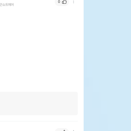
0
안쇼트헤어