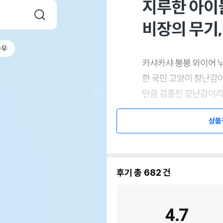
나우
상품
후기 총
682
건
4.7