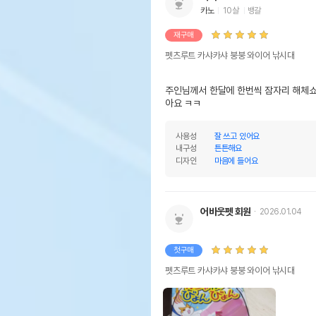
카노
10살
뱅갈
재구매
펫츠루트 카샤카샤 붕붕 와이어 낚시대
주인님께서 한달에 한번씩 잠자리 해체쇼를
아요 ㅋㅋ
사용성
잘 쓰고 있어요
내구성
튼튼해요
디자인
마음에 들어요
어바웃펫 회원
2026.01.04
첫구매
펫츠루트 카샤카샤 붕붕 와이어 낚시대