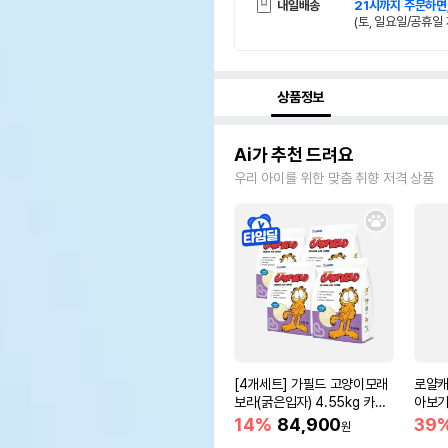
내일배송
21시까지 주문하면
(토, 일요일/공휴일 
상품정보
Ai가 추천 드려요
우리 아이를 위한 맞춤 취향 저격 상품
[4개세트] 가필드 고양이모래
로얄캐
보라(굵은입자) 4.55kg 카사
아보기(
바모래
14%
84,900
39
원