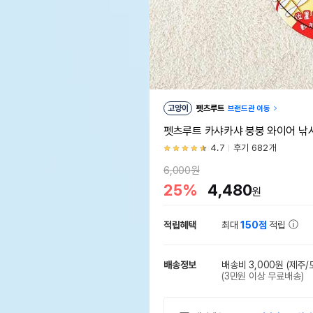
고양이
펫츠루트
브랜드관 이동
펫츠루트 카샤카샤 붕붕 와이어 낚
4.7
후기 682개
6,000원
25%
4,480
원
적립혜택
최대
150점
적립
배송정보
배송비 3,000원
(제주/
(3만원 이상 무료배송)