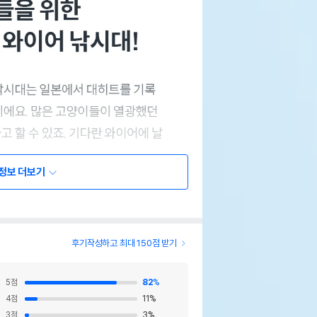
정보 더보기
후기작성하고 최대 150점 받기
5
점
82
%
4
점
11
%
3
점
3
%