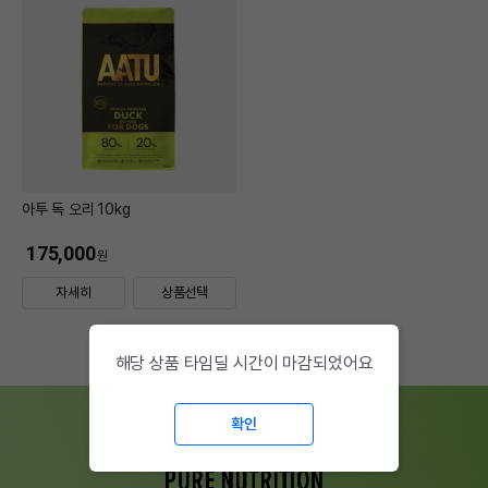
아투 독 오리 10kg
175,000
원
자세히
상품선택
해당 상품 타임딜 시간이 마감되었어요
확인