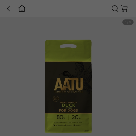
1
/
6