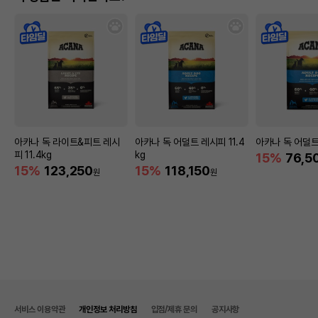
아카나 독 라이트&피트 레시
아카나 독 어덜트 레시피 11.4
아카나 독 어덜트
피 11.4kg
kg
15%
76,5
15%
123,250
15%
118,150
원
원
서비스 이용약관
개인정보 처리방침
입점/제휴 문의
공지사항