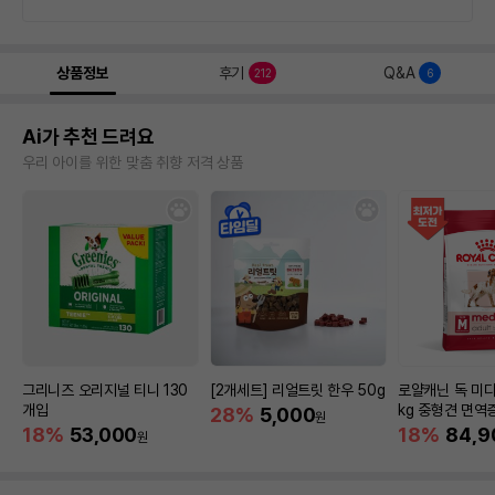
상품정보
후기
Q&A
212
6
Ai가 추천 드려요
우리 아이를 위한 맞춤 취향 저격 상품
그리니즈 오리지널 티니 130
[2개세트] 리얼트릿 한우 50g
로얄캐닌 독 미디
개입
kg 중형견 면역
28%
5,000
원
18%
53,000
18%
84,9
원