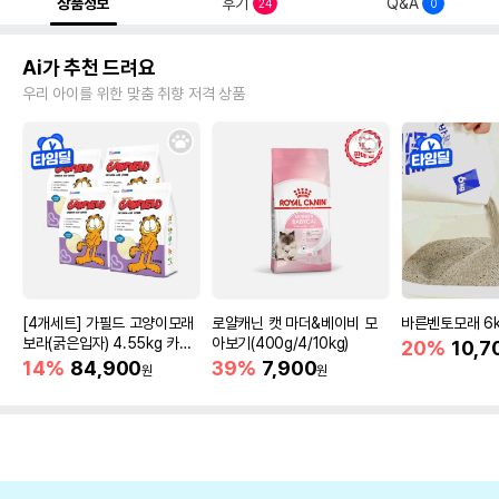
상품정보
후기
Q&A
24
0
Ai가 추천 드려요
우리 아이를 위한 맞춤 취향 저격 상품
[4개세트] 가필드 고양이모래
로얄캐닌 캣 마더&베이비 모
바른벤토모래 6
보라(굵은입자) 4.55kg 카사
아보기(400g/4/10kg)
20%
10,7
바모래
14%
84,900
39%
7,900
원
원