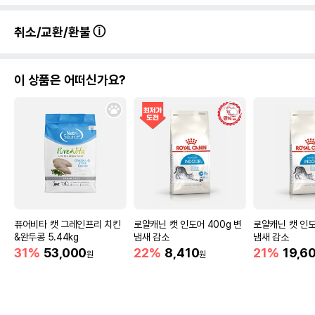
취소/교환/환불
이 상품은 어떠신가요?
퓨어비타 캣 그레인프리 치킨
로얄캐닌 캣 인도어 400g 변
로얄캐닌 캣 인도어
&완두콩 5.44kg
냄새 감소
냄새 감소
31%
53,000
22%
8,410
21%
19,6
원
원