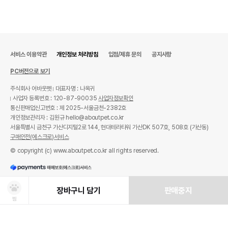
서비스 이용약관
개인정보 처리방침
입점/제휴 문의
공지사항
PC버전으로 보기
주식회사 어바웃펫
대표자명 : 나옥귀
사업자 등록번호 : 120-87-90035
사업자정보확인
통신판매업신고번호 : 제 2025-서울금천-2382호
개인정보관리자 : 김원규 hello@aboutpet.co.kr
서울특별시 금천구 가산디지털2로 144, 현대테라타워 가산DK 507호, 508호 (가산동)
구매안전(에스크로)서비스
© copyright (c) www.aboutpet.co.kr all rights reserved.
장바구니 담기
판매중지
찜
상품선택
처방사료 주문 시 확인해주세요!
쿠폰보기
적립혜택
취소/ 교환/ 환불
유통기한 임박 상품
최저가 도전 상품
AI검색
AI검색