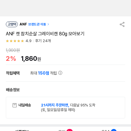
고양이
ANF
브랜드관 이동
ANF 캣 참치순살 그레이비캔 80g 모아보기
4.9
후기 24개
1,900원
2%
1,860
원
적립혜택
최대
150점
적립
배송정보
내일배송
21시까지 주문하면,
다음날 95% 도착
(토, 일요일/공휴일 제외)