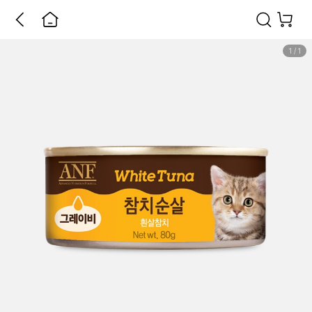
1
/
1