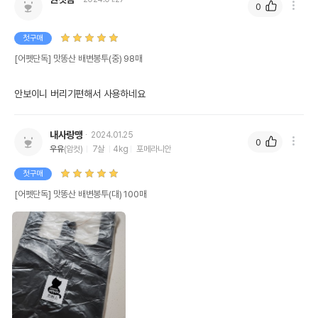
0
첫구매
[어펫단독] 맛똥산 배변봉투(중) 98매
안보이니 버리기편해서 사용하네요
내사랑맹
2024.01.25
0
우유
(암컷)
7살
4kg
포메라니안
첫구매
[어펫단독] 맛똥산 배변봉투(대) 100매