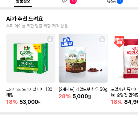
상품정보
후기
Q&A
159
1
Ai가 추천 드려요
우리 아이를 위한 맞춤 취향 저격 상품
그리니즈 오리지널 티니 130
[2개세트] 리얼트릿 한우 50g
로얄캐닌 독 미디
개입
kg 중형견 면역
28%
5,000
원
18%
53,000
18%
84,9
원