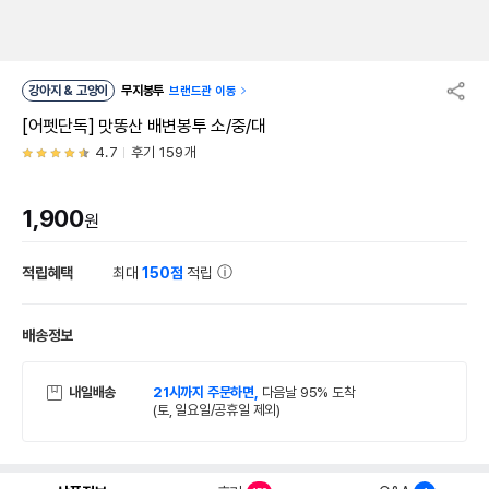
강아지 & 고양이
무지봉투
브랜드관 이동
[어펫단독] 맛똥산 배변봉투 소/중/대
4.7
후기 159개
1,900
원
적립혜택
최대
150점
적립
배송정보
내일배송
21시까지 주문하면,
다음날 95% 도착
(토, 일요일/공휴일 제외)