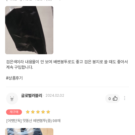
어바웃펫 // 1644-9601
또는 소비자상담 관련
전화번호
유통기한이 최소 2026.12.04이거나 그
이후인 상품이 출고됩니다.
유통기한
단, 상품명에 유통기한 명시된 경우, 해당
유통기한을 따릅니다.
검은색이라 내용물이 안 보여 배변봉투로도 좋고 검은 봉지로 쓸 때도 좋아서 
계속 구입합니다.

#상품후기
글로벌러블리
2024.02.02
0
재구매
[어펫단독] 맛똥산 배변봉투(중) 98매