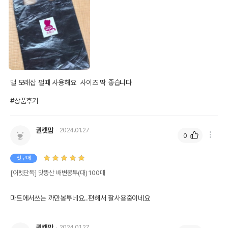
맬 모래삽 펄때 사용해요  사이즈 딱 좋습니다 

#상품후기
권캣맘
2024.01.27
0
첫구매
[어펫단독] 맛똥산 배변봉투(대) 100매
마트에서쓰는 까만봉투네요..편해서 잘사용중이네요
권캣맘
2024.01.27