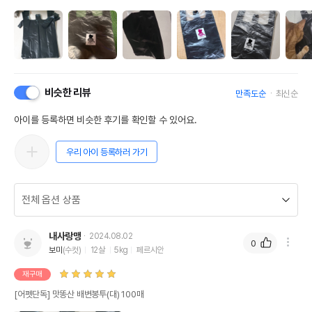
비슷한 리뷰
만족도순
최신순
아이를 등록하면 비슷한 후기를 확인할 수 있어요.
우리 아이 등록하러 가기
내사랑맹
2024.08.02
0
보미
(수컷)
12살
5kg
페르시안
재구매
[어펫단독] 맛똥산 배변봉투(대) 100매