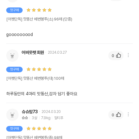
첫구매
[어펫단독] 맛똥산 배변봉투(소) 96매 (단종)
gooooooood
어바웃펫 회원
2024.03.27
0
상품 필수 정보
첫구매
품명 및 모델명
[어펫단독] 맛똥산 배변봉투 소/중/대 3종
[어펫단독] 맛똥산 배변봉투(대) 100매
법에 의한 인증,허가 등을
상품상세설명 참조
받았음을 확인할수 있는
하루동안의 4마리 맛똥산,감자 담기 좋아요
경우 그에 대한 사항
제조국 또는 원산지
중국
슈슈맘73
2024.03.20
0
슈슈
3살
7.9kg
말티푸
제조자,수입품의 경우
남경케미칼
수입자를 함께 표기
첫구매
AS책임자와 전화번호
[어펫단독] 맛똥산 배변봉투(중) 98매