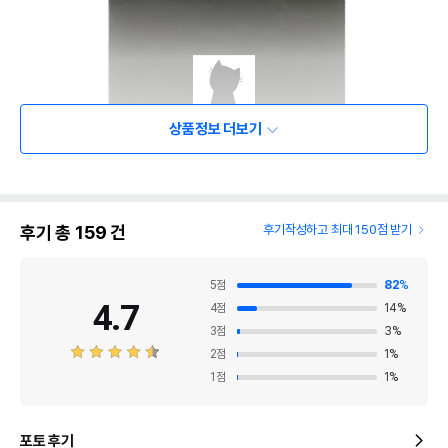
상품정보 더보기
후기 총
159
건
후기작성하고 최대 150점 받기
5
점
82
%
4.7
4
점
14
%
3
점
3
%
2
점
1
%
1
점
1
%
포토 후기