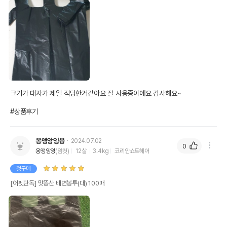
크기가 대자가 제일 적당한거같아요 잘 사용중이에요 감사해요~

#상품후기
옹앵앙잉융
2024.07.02
0
옹앵앙잉
(암컷)
12살
3.4kg
코리안쇼트헤어
첫구매
[어펫단독] 맛똥산 배변봉투(대) 100매