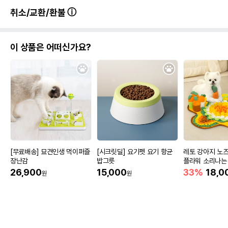
취소/교환/환불
이 상품은 어떠신가요?
[무료배송] 묘견인생 먹이퍼즐
[시크릿딜] 요기펫 요기 항균
레토 강아지 노
장난감
밥그릇
플라워 소리나는
매트
26,900
15,000
33%
18,0
원
원