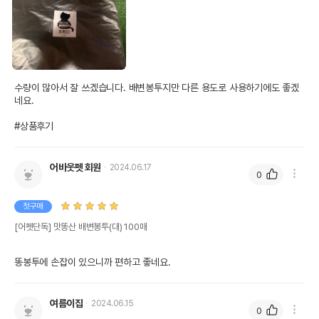
수량이 많아서 잘 쓰겠습니다. 배변봉투지만 다른 용도로 사용하기에도 좋겠
네요. 

#상품후기
어바웃펫 회원
2024.06.17
0
첫구매
[어펫단독] 맛똥산 배변봉투(대) 100매
똥봉투에 손잡이 있으니까 편하고 좋네요.
여름이집
2024.06.15
0