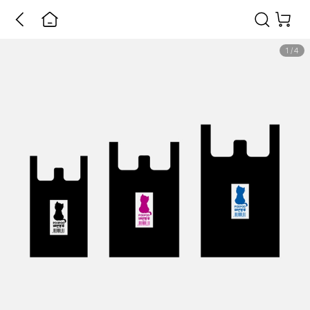
1
/
4