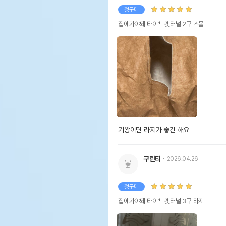
첫구매
집에가야돼 타이벡 캣터널 2구 스몰
기왕이면 라지가 좋긴 해요
구린티
2026.04.26
첫구매
집에가야돼 타이벡 캣터널 3구 라지