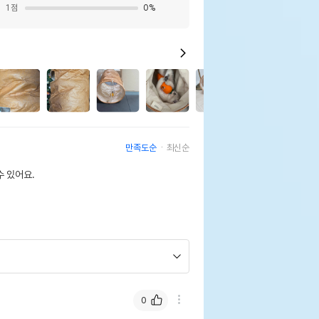
1
점
0
%
2
만족도순
최신순
 있어요.
0