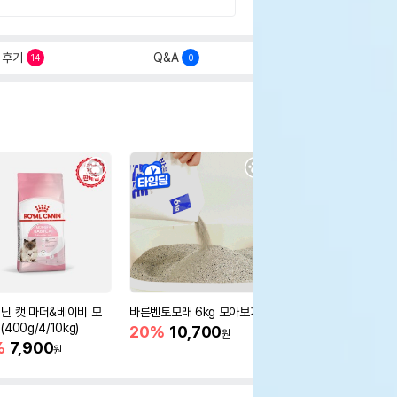
후기
Q&A
14
0
닌 캣 마더&베이비 모
바른벤토모래 6kg 모아보기
로얄캐닌 캣 인도어 4k
400g/4/10kg)
새 감소
20%
10,700
원
%
7,900
16%
55,000
원
원