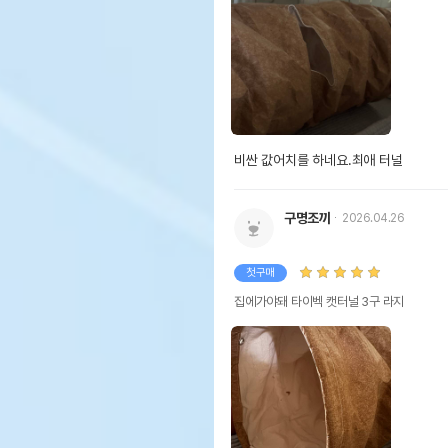
비싼 값어치를 하네요.최애 터널
구명조끼
2026.04.26
첫구매
집에가야돼 타이벡 캣터널 3구 라지