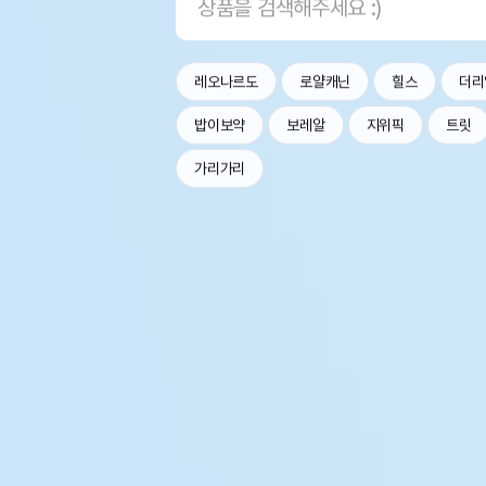
레오나르도
로얄캐닌
힐스
더리
밥이보약
보레알
지위픽
트릿
가리가리