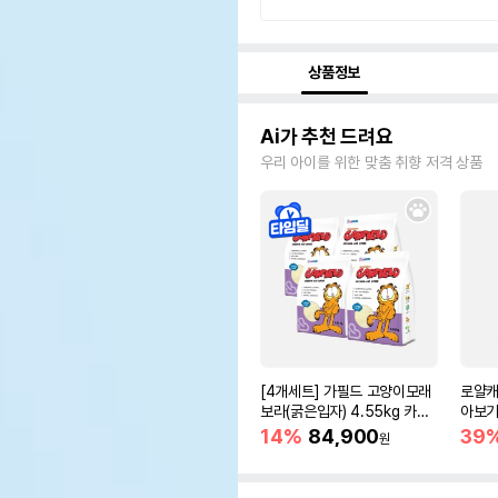
상품정보
Ai가 추천 드려요
우리 아이를 위한 맞춤 취향 저격 상품
[4개세트] 가필드 고양이모래
로얄캐
보라(굵은입자) 4.55kg 카사
아보기(
바모래
14%
84,900
39
원