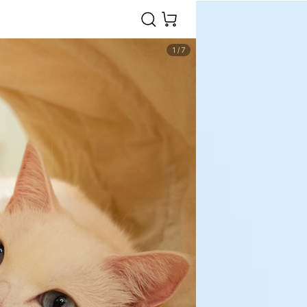
1
/
7