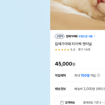
고양이
집에가야돼
브랜드관 이동
집에가야돼 타이벡 캣터널
5.0
후기 14개
45,000
원
적립혜택
최대
150점
적립
배송정보
배송비 3,000원
(제주/
업체배송
결제완료 기준 2 ~