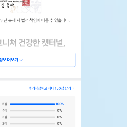
정보 더보기
후기작성하고 최대 150점 받기
5
점
100
%
4
점
0
%
3
점
0
%
2
점
0
%