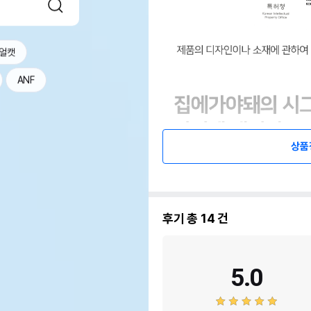
얼캣
ANF
상품
후기 총
14
건
5.0