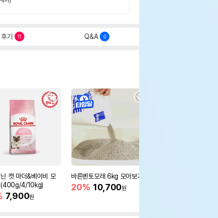
후기
Q&A
11
0
닌 캣 마더&베이비 모
바른벤토모래 6kg 모아보기
로얄캐닌 캣 인도어 4k
400g/4/10kg)
새 감소
20%
10,700
원
%
7,900
16%
55,000
원
원