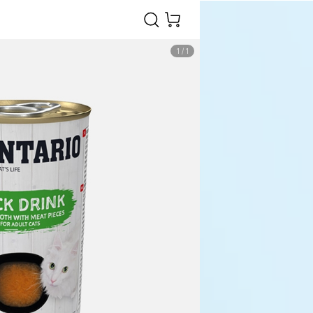
1
/
1