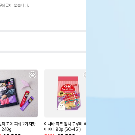
문의글이 없습니다.
멜티 고메 피쉬 2가지맛
이나바 츄르 참치 구루메 버라
이나바 츄르 닭가슴살 
 240g
이어티 80p (SC-451)
버라이어티 80p (SC-