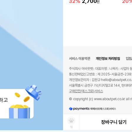
32%
2,700
20
원
서비스 이용약관
개인정보 처리방침
입점
주식회사 어바웃펫
대표자명 : 나옥귀
사업자 등
통신판매업신고번호 : 제 2025-서울금천-238
개인정보관리자 : 김원규 hello@aboutpet.co.
서울특별시 금천구 가산디지털2로 144, 현대테라
구매안전(에스크로)서비스
© copyright (c) www.aboutpet.co.kr all r
하고
장바구니 담기
찜