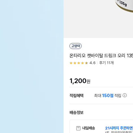
고양이
온타리오 캣바이탈 드링크 오리 13
4.6
후기 11개
1,200
원
적립혜택
최대
150점
적립
배송정보
내일배송
21시까지 주문하면
(토, 일요일/공휴일 