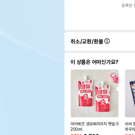
등록된 
취소/교환/환불
이 상품은 어떠신가요?
마이베프 생유베리마치 펫밀크
쉬바 
200ml
파우치