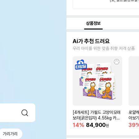
상품정보
Ai가 추천 드려요
우리 아이를 위한 맞춤 취향 저격 상품
[4개세트] 가필드 고양이모래
로얄캐
보라(굵은입자) 4.55kg 카사
아보기(
바모래
14%
84,900
39
원
가리가리