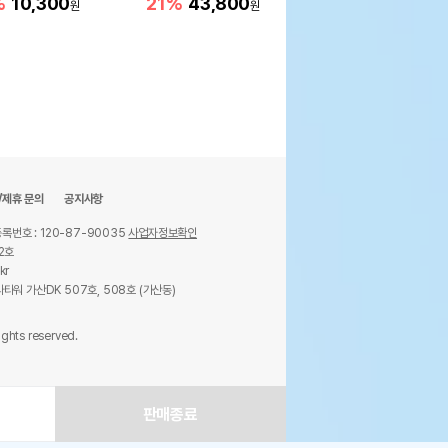
%
10,300
21%
43,800
21%
43,800
원
원
원
/제휴 문의
공지사항
록번호 : 120-87-90035
사업자정보확인
2호
kr
타워 가산DK 507호, 508호 (가산동)
ights reserved.
판매종료