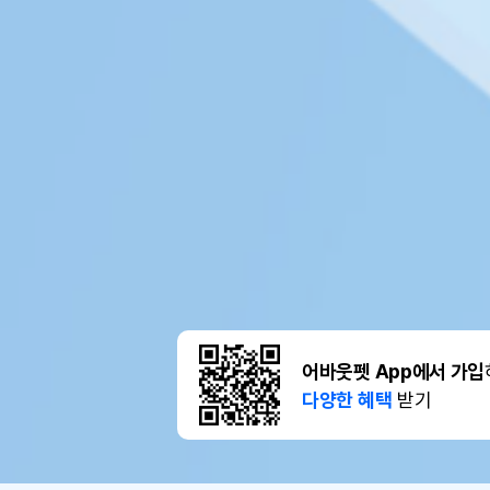
어바웃펫 App에서 가입
다양한 혜택
받기