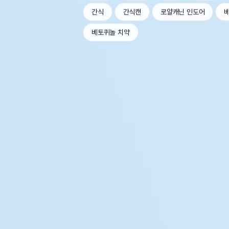
간식
간식캔
로얄캐닌 인도어
베토퀴놀 치약