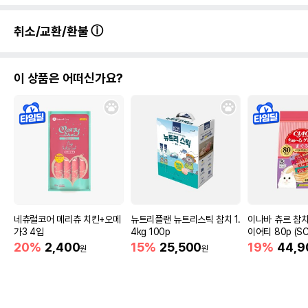
취소/교환/환불
이 상품은 어떠신가요?
네츄럴코어 메리츄 치킨+오메
뉴트리플랜 뉴트리스틱 참치 1.
이나바 츄르 참치
가3 4입
4kg 100p
이어티 80p (SC
20%
2,400
15%
25,500
19%
44,9
원
원