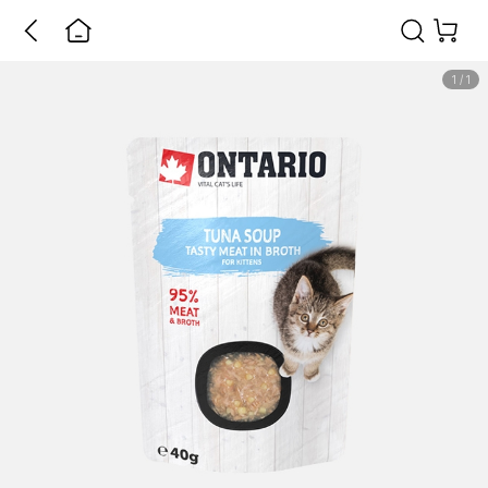
1
/
1