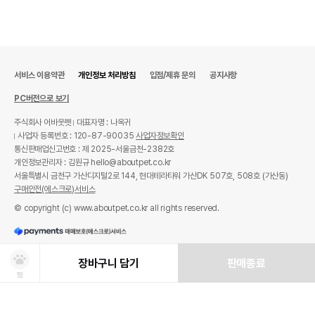
서비스 이용약관
개인정보 처리방침
입점/제휴 문의
공지사항
PC버전으로 보기
주식회사 어바웃펫
대표자명 : 나옥귀
사업자 등록번호 : 120-87-90035
사업자정보확인
통신판매업신고번호 : 제 2025-서울금천-2382호
개인정보관리자 : 김원규 hello@aboutpet.co.kr
서울특별시 금천구 가산디지털2로 144, 현대테라타워 가산DK 507호, 508호 (가산동)
구매안전(에스크로)서비스
© copyright (c) www.aboutpet.co.kr all rights reserved.
장바구니 담기
판매종료
찜
상품선택
처방사료 주문 시 확인해주세요!
쿠폰보기
적립혜택
취소/ 교환/ 환불
유통기한 임박 상품
최저가 도전 상품
AI검색
AI검색