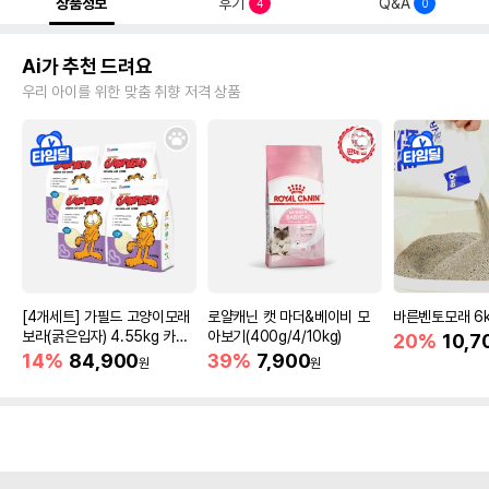
상품정보
후기
Q&A
4
0
Ai가 추천 드려요
우리 아이를 위한 맞춤 취향 저격 상품
[4개세트] 가필드 고양이모래
로얄캐닌 캣 마더&베이비 모
바른벤토모래 6
보라(굵은입자) 4.55kg 카사
아보기(400g/4/10kg)
20%
10,7
바모래
14%
84,900
39%
7,900
원
원