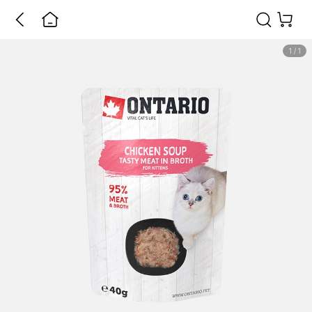
1
/
1