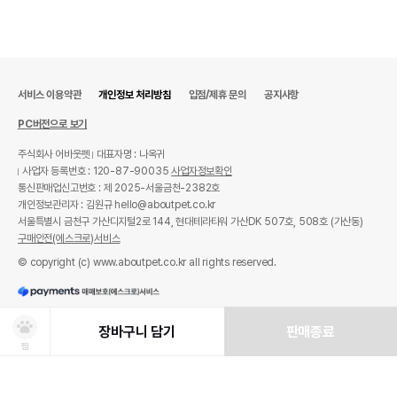
서비스 이용약관
개인정보 처리방침
입점/제휴 문의
공지사항
PC버전으로 보기
주식회사 어바웃펫
대표자명 : 나옥귀
사업자 등록번호 : 120-87-90035
사업자정보확인
통신판매업신고번호 : 제 2025-서울금천-2382호
개인정보관리자 : 김원규 hello@aboutpet.co.kr
서울특별시 금천구 가산디지털2로 144, 현대테라타워 가산DK 507호, 508호 (가산동)
구매안전(에스크로)서비스
© copyright (c) www.aboutpet.co.kr all rights reserved.
장바구니 담기
판매종료
찜
상품선택
처방사료 주문 시 확인해주세요!
쿠폰보기
적립혜택
취소/ 교환/ 환불
유통기한 임박 상품
최저가 도전 상품
AI검색
AI검색