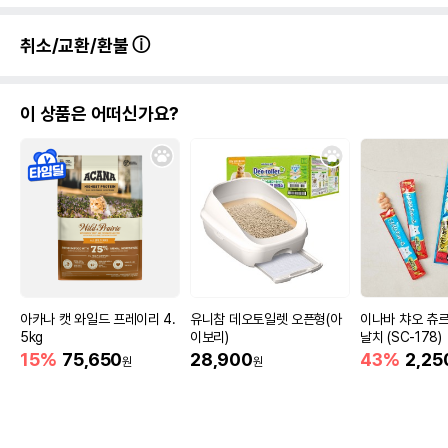
취소/교환/환불
이 상품은 어떠신가요?
아카나 캣 와일드 프레이리 4.
유니참 데오토일렛 오픈형(아
이나바 챠오 츄
5kg
이보리)
날치 (SC-178)
15%
75,650
28,900
43%
2,25
원
원